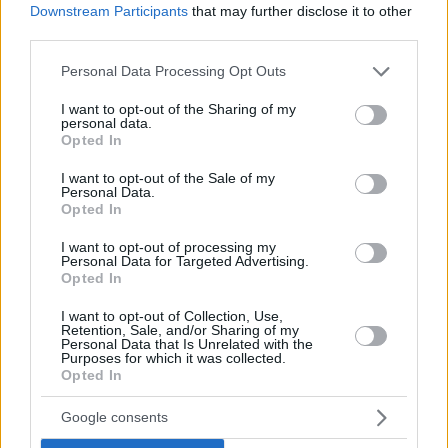
Downstream Participants
that may further disclose it to other
third parties.
Please note that this website/app uses one or more Google
Personal Data Processing Opt Outs
services and may gather and store information including but
not limited to your visit or usage behaviour. You may click to
I want to opt-out of the Sharing of my
personal data.
grant or deny consent to Google and its third-party tags to
Opted In
use your data for below specified purposes in below Google
consent section.
I want to opt-out of the Sale of my
Personal Data.
Opted In
I want to opt-out of processing my
Personal Data for Targeted Advertising.
Opted In
I want to opt-out of Collection, Use,
Retention, Sale, and/or Sharing of my
Personal Data that Is Unrelated with the
Purposes for which it was collected.
Opted In
23
27.12.2018, 19:29
Μπακογιάννης για την άδεια στον Κουφοντίνα: Αυτός
θα περάσει μια χαρά
Google consents
Ο υποψήφιος δήμαρχος Αθηναίων ανήρτησε στο