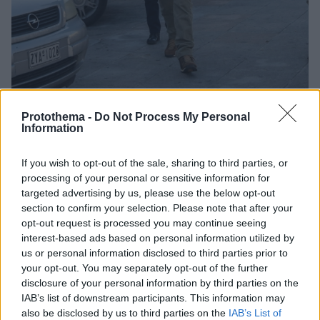
Protothema -
Do Not Process My Personal
103
28.02.2019, 06:14
Information
Δικαστικό συμβούλιο για Κουφοντίνα: Με 11 φορές
ισόβια δεν μπορεί να παίρνει άδειες
If you wish to opt-out of the sale, sharing to third parties, or
Ο Δημήτρης Κουφοντίνας δεν έχει δείξει καμία
processing of your personal or sensitive information for
μεταμέλεια για τις πράξεις του - Οι δικαστές κάνουν
targeted advertising by us, please use the below opt-out
ιδιαίτερη αναφορά και στις ουσιαστικές
section to confirm your selection. Please note that after your
προϋποθέσεις που θέτει ο νόμος για χορήγηση
opt-out request is processed you may continue seeing
άδειας - Για «ταξική», «μεροληπτική» και
interest-based ads based on personal information utilized by
us or personal information disclosed to third parties prior to
«διατεταγμένη Δικαιοσύνη» κάνει λόγο ο
your opt-out. You may separately opt-out of the further
Κουφοντίνας
disclosure of your personal information by third parties on the
IAB’s list of downstream participants. This information may
also be disclosed by us to third parties on the
IAB’s List of