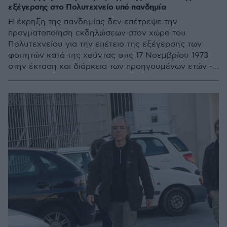
εξέγερσης στο Πολυτεχνείο υπό πανδημία
Η έκρηξη της πανδημίας δεν επέτρεψε την
πραγματοποίηση εκδηλώσεων στον χώρο του
Πολυτεχνείου για την επέτειο της εξέγερσης των
φοιτητών κατά της χούντας στις 17 Νοεμβρίου 1973
στην έκταση και διάρκεια των προηγουμένων ετών -
Για αυτόν το λόγο η 47η επέτειος εορτάστηκε με
συμβολικό τρόπο από τις πρυτανικές αρχές μέσω
διαδικτύου με ομιλίες του πρύτανη Ανδρέα
Μπουντουβή και του καθηγητή Κώστα Θεολόγου