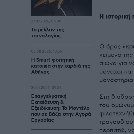
Η ιστορική
27.07.2026, 06:00
Το μέλλον της
τεχνολογίας
Ο όρος «κρυ
03.08.2026, 10:56
κείμενο της
Η Smart φοιτητική
αιώνα για ν
κατοικία στην καρδιά της
μοναχοί και
Αθήνας
μοναστήρια
26.07.2026, 09:54
Επαγγελματική
Στη διάδοσ
Εκπαίδευση &
του ομώνυμ
Εξειδίκευση: Το Mοντέλο
φιλοτεχνήθη
που σε Bάζει στην Aγορά
Eργασίας
τραγουδιού
περπατώ, ν