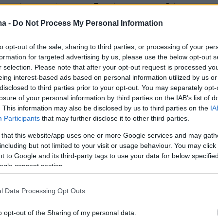
 πράματα» (στην εκδοχή που παραθέτει ο Ι.
ς).
ma -
Do Not Process My Personal Information
to opt-out of the sale, sharing to third parties, or processing of your per
formation for targeted advertising by us, please use the below opt-out s
r selection. Please note that after your opt-out request is processed y
Ιωάννης Πολέμης (1862-1924), εμπνευσμένος
eing interest-based ads based on personal information utilized by us or
από τον πίνακα του Γύζη, γράφει το γνωστό
disclosed to third parties prior to your opt-out. You may separately opt-
losure of your personal information by third parties on the IAB’s list of
 Κρυφό Σχολειό», το οποίο συμπεριλήφθηκε
. This information may also be disclosed by us to third parties on the
IA
ική συλλογή «Αλάβαστρα», ενισχύοντας ακόμα
Participants
that may further disclose it to other third parties.
ο την άποψη για την ύπαρξη «Κρυφών
 that this website/app uses one or more Google services and may gath
including but not limited to your visit or usage behaviour. You may click 
 to Google and its third-party tags to use your data for below specifi
ogle consent section.
ια ότι τα πρώτα χρόνια μετά την άλωση της
ούπολης από τους Οθωμανούς, οι συνθήκες
l Data Processing Opt Outs
σαν τη συστηματική λειτουργία σχολείων παρά
σμένες πόλεις. Έτσι, ο Μανουήλ Χριστώνυμος,
o opt-out of the Sharing of my personal data.