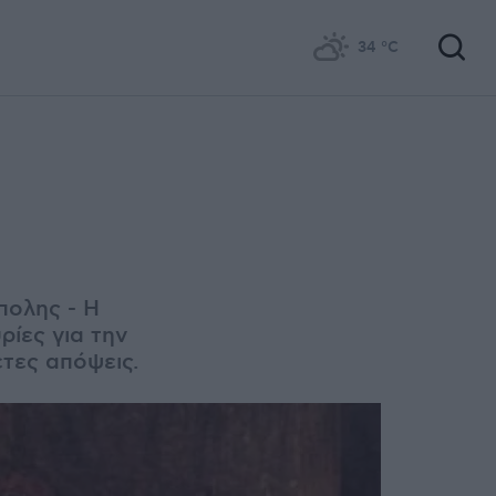
34
°C
πολης - Η
ίες για την
τες απόψεις.