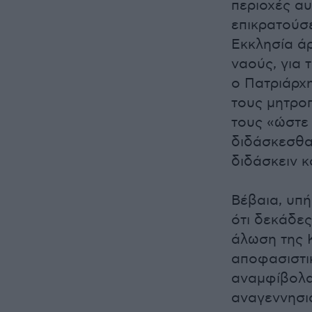
περιοχές αυ
επικρατούσε
Εκκλησία άρ
ναούς, για 
ο Πατριάρχ
τους μητροπ
τους «ώστε 
διδάσκεσθαι
διδάσκειν κ
Βέβαια, υπή
ότι δεκάδες
άλωση της 
αποφασιστι
αναμφίβολα
αναγεννησι