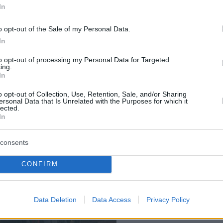
 Πατριάρχης Μάξιμος Γ’, μεταξύ 1454 και 1457
In
ην Ανδριανούπολη όπου βρισκόταν, τα παιδιά
o opt-out of the Sale of my Personal Data.
όντων. Επίσης, στην Κωνσταντινούπολη και
In
ες πόλεις, λειτουργούσαν «κοινά σχολεία»
to opt-out of processing my Personal Data for Targeted
υς εκπαίδευσης θα λέγαμε σήμερα), όπου οι
ing.
ληρώνονταν από τους γονείς των παιδιών.
In
ε βενετοκρατούμενες περιοχές (Κέρκυρα, Χίος
o opt-out of Collection, Use, Retention, Sale, and/or Sharing
ersonal Data that Is Unrelated with the Purposes for which it
υνθος κ.α.), σχολεία αναφέρονται ήδη από τ
lected.
ό του 15ου αιώνα.
In
consents
CONFIRM
Data Deletion
Data Access
Privacy Policy