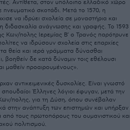
τές. Αντίθετα, στον υπόλοιπο ελλαδικό χώρο
 πνευματικό σκοτάδι. Μετά το 1570, η
χισε να ιδρύει σχολεία σε μοναστήρια και
τη διδασκαλία ανάγνωσης και γραφής. Το 1593
ης Κων/πολης Ιερεμίας Β’ ο Τρανός παρότρυνε
ολίτες να ιδρύσουν σχολεία στις επαρχίες
τα θεία και ιερά γράμματα δύνασθαι
, βοηθείν δε κατά δύναμιν τοις εθέλουσι
αι μαθείν προαιρουμένους».
ρχαν αντικειμενικές δυσκολίες. Είναι γνωστό
 σπουδαίοι Έλληνες λόγιοι έφυγαν, μετά την
Κων/πολης, για τη Δύση, όπου συνέβαλαν
κά στην ανάπτυξη των επιστημών και υπήρξαν
 από τους πρωτοπόρους του ουμανιστικού κα
ακού πολιτισμού.