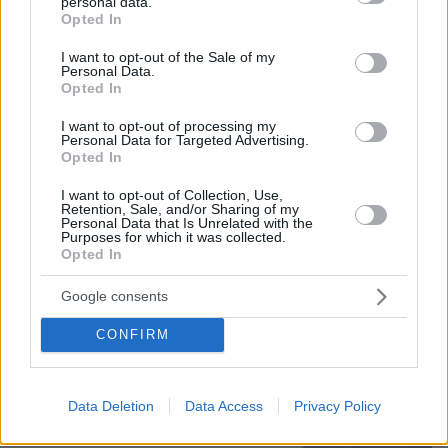
personal data.
grant or deny consent to Google and its third-party tags to
Opted In
use your data for below specified purposes in below Google
05.08.2026, 21:43
consent section.
I want to opt-out of the Sale of my
Σερ Ντέμης Χασάμπης: Ποιος είναι ο Έλληνας
Personal Data.
Opted In
νέος «εγκέφαλος» του τμήματος AI της Google
I want to opt-out of processing my
Personal Data for Targeted Advertising.
Ζευγάρι Βρετανών με 3 παιδιά
Opted In
πούλησαν τα πάντα για να
αγοράσουν σπίτι στην Αιγιάλεια,
I want to opt-out of Collection, Use,
Retention, Sale, and/or Sharing of my
καταστράφηκε από την πυρκαγιά λίγο
Personal Data that Is Unrelated with the
πριν μετακομίσουν, φωτογραφίες
Purposes for which it was collected.
Opted In
133
05.08.2026, 19:53
Google consents
Δείτε βίντεο: Υποψήφιος
CONFIRM
Δημοκρατικός σε παραλία της Χαβάης
προκαλεί βρίζοντας γυναίκες, πέφτει
ξερός από γροθιά
Data Deletion
Data Access
Privacy Policy
52
05.08.2026, 21:28
Loaded
: