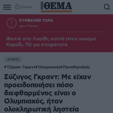
Games
ΣΥΜΒΑΙΝΕΙ ΤΩΡΑ
πριν 9 λεπτά
Φωτιά στο Λασίθι, κοντά στον οικισμό
Καρύδι, 112 για ετοιμότητα
SPORTS
Τζέριαν Γκραντ
Ολυμπιακός
Παναθηναϊκός
Σύζυγος Γκραντ: Με είχαν
προειδοποιήσει πόσο
διεφθαρμένος είναι ο
Ολυμπιακός, ήταν
ολοκληρωτική ληστεία