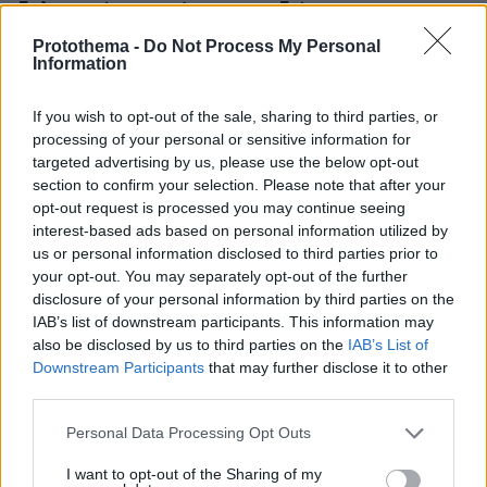
δολοφονήσει τα τέσσερα παιδιά τους
Protothema -
Do Not Process My Personal
Information
If you wish to opt-out of the sale, sharing to third parties, or
processing of your personal or sensitive information for
targeted advertising by us, please use the below opt-out
section to confirm your selection. Please note that after your
opt-out request is processed you may continue seeing
interest-based ads based on personal information utilized by
us or personal information disclosed to third parties prior to
your opt-out. You may separately opt-out of the further
disclosure of your personal information by third parties on the
IAB’s list of downstream participants. This information may
also be disclosed by us to third parties on the
IAB’s List of
Downstream Participants
that may further disclose it to other
third parties.
Please note that this website/app uses one or more Google
Personal Data Processing Opt Outs
services and may gather and store information including but
not limited to your visit or usage behaviour. You may click to
I want to opt-out of the Sharing of my