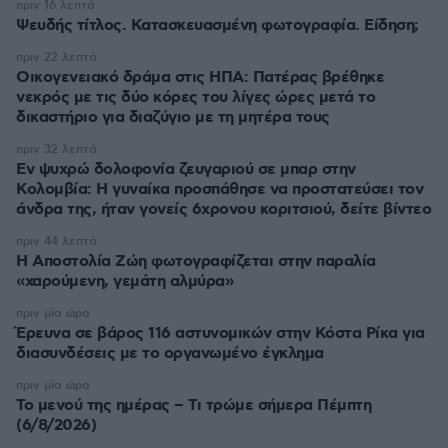
πριν 16 λεπτά
Ψευδής τίτλος. Κατασκευασμένη φωτογραφία. Είδηση;
πριν 22 λεπτά
Οικογενειακό δράμα στις ΗΠΑ: Πατέρας βρέθηκε
νεκρός με τις δύο κόρες του λίγες ώρες μετά το
δικαστήριο για διαζύγιο με τη μητέρα τους
πριν 32 λεπτά
Εν ψυχρώ δολοφονία ζευγαριού σε μπαρ στην
Κολομβία: Η γυναίκα προσπάθησε να προστατεύσει τον
άνδρα της, ήταν γονείς 6χρονου κοριτσιού, δείτε βίντεο
πριν 44 λεπτά
H Αποστολία Ζώη φωτογραφίζεται στην παραλία
«χαρούμενη, γεμάτη αλμύρα»
πριν μία ώρα
Έρευνα σε βάρος 116 αστυνομικών στην Κόστα Ρίκα για
διασυνδέσεις με το οργανωμένο έγκλημα
πριν μία ώρα
Το μενού της ημέρας – Τι τρώμε σήμερα Πέμπτη
(6/8/2026)