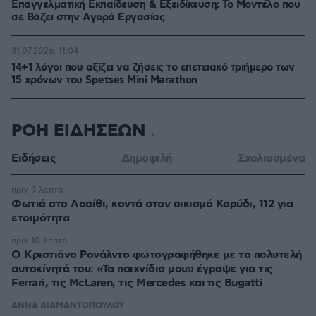
Επαγγελματική Εκπαίδευση & Εξειδίκευση: Το Mοντέλο που
σε Bάζει στην Aγορά Eργασίας
31.07.2026, 11:04
14+1 λόγοι που αξίζει να ζήσεις το επετειακό τριήμερο των
15 χρόνων του Spetses Mini Marathon
ΡΟΗ ΕΙΔΗΣΕΩΝ
Ειδήσεις
Δημοφιλή
Σχολιασμένα
πριν 9 λεπτά
Φωτιά στο Λασίθι, κοντά στον οικισμό Καρύδι, 112 για
ετοιμότητα
πριν 10 λεπτά
Ο Κριστιάνο Ρονάλντο φωτογραφήθηκε με τα πολυτελή
αυτοκίνητά του: «Τα παιχνίδια μου» έγραψε για τις
Ferrari, τις McLaren, τις Mercedes και τις Bugatti
ΑΝΝΑ ΔΙΑΜΑΝΤΟΠΟΥΛΟΥ