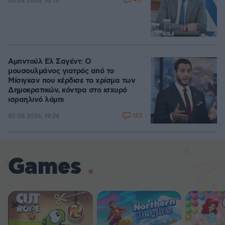
451
05.08.2026, 10:13
Αμπντούλ Ελ Σαγέντ: Ο
μουσουλμάνος γιατρός από το
Μίσιγκαν που κέρδισε το χρίσμα των
Δημοκρατικών, κόντρα στο ισχυρό
ισραηλινό λόμπι
182
05.08.2026, 19:24
Games