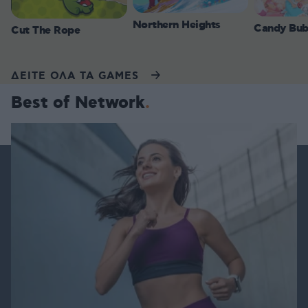
Northern Heights
Candy Bub
Cut The Rope
ΔΕΙΤΕ ΟΛΑ ΤΑ GAMES
Best of Network