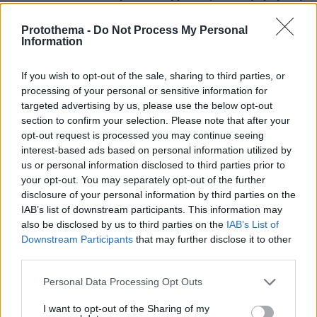
της χώρας
Protothema -
Do Not Process My Personal
πριν 16 λεπτά
Information
Το ελληνικό βιβλίο που προτείνει η Dua Lipa
πριν 24 λεπτά
If you wish to opt-out of the sale, sharing to third parties, or
Νεαρός Παλαιστίνιος κλείδωσε ανήλικη στο σπίτι του
processing of your personal or sensitive information for
στα Χανιά, την έσωσαν οι φωνές της
targeted advertising by us, please use the below opt-out
section to confirm your selection. Please note that after your
πριν 30 λεπτά
Ξεχάστε σφραγίσματα και εμφυτεύματα: Η νέα
opt-out request is processed you may continue seeing
ανακάλυψη που αναγεννά τα δόντια με φυσικό τρόπο
interest-based ads based on personal information utilized by
us or personal information disclosed to third parties prior to
πριν 32 λεπτά
your opt-out. You may separately opt-out of the further
Αυτό είναι το αυτοκίνητο που άλλαξε την ιστορία των
disclosure of your personal information by third parties on the
ρεκόρ ταχύτητας
IAB’s list of downstream participants. This information may
πριν 32 λεπτά
also be disclosed by us to third parties on the
IAB’s List of
Glass nails: Η μίνιμαλ και κομψή τάση που κυριαρχεί στο
Downstream Participants
that may further disclose it to other
καλοκαιρινό μανικιούρ
third parties.
πριν 37 λεπτά
Please note that this website/app uses one or more Google
Personal Data Processing Opt Outs
Η μυστικιστική ατμόσφαιρα του απολιθωμένου δάσους
services and may gather and store information including but
στο Σίγρι της Λέσβου
not limited to your visit or usage behaviour. You may click to
I want to opt-out of the Sharing of my