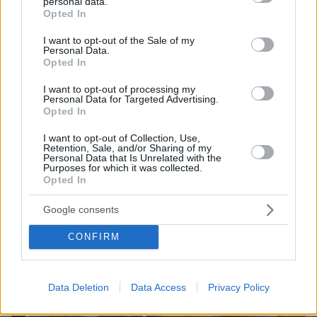
personal data.
grant or deny consent to Google and its third-party tags to
πριν 42 λεπτά
Opted In
ΗΠΑ: Εθισμένοι θεατές webcam αποκάλυψαν κύκλωμα
use your data for below specified purposes in below Google
trafficking εμπνευσμένο από τον Andrew Tate
consent section.
I want to opt-out of the Sale of my
Personal Data.
Opted In
ΔΕΙΤΕ ΟΛΕΣ ΤΙΣ ΕΙΔΗΣΕΙΣ
I want to opt-out of processing my
Personal Data for Targeted Advertising.
Opted In
ΤΑ ΠΙΟ ΔΗΜΟΦΙΛΗ
I want to opt-out of Collection, Use,
Retention, Sale, and/or Sharing of my
Personal Data that Is Unrelated with the
Purposes for which it was collected.
Opted In
Google consents
CONFIRM
Data Deletion
Data Access
Privacy Policy