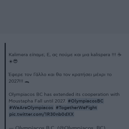
Kalimera είπαμε; Ε, ας πούμε και μια kalispera !!! ☕️
☀️😎
Έφερε τον Γάλλο και θα τον κρατήσει μέχρι το
2027!!! 🐊
Olympiacos BC has extended its cooperation with
#OlympiacosBC
Moustapha Fall until 2027.
#WeAreOlympiacos
#TogetherWeFight
pic.twitter.com/1R30nb0dXX
— Olympiacos B.C. (@Olympiacos_BC)