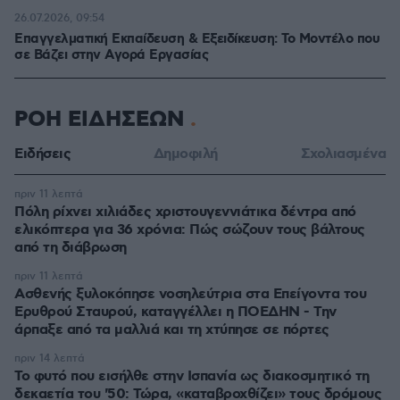
26.07.2026, 09:54
Επαγγελματική Εκπαίδευση & Εξειδίκευση: Το Mοντέλο που
σε Bάζει στην Aγορά Eργασίας
ΡΟΗ ΕΙΔΗΣΕΩΝ
Ειδήσεις
Δημοφιλή
Σχολιασμένα
πριν 11 λεπτά
Πόλη ρίχνει χιλιάδες χριστουγεννιάτικα δέντρα από
ελικόπτερα για 36 χρόνια: Πώς σώζουν τους βάλτους
από τη διάβρωση
πριν 11 λεπτά
Ασθενής ξυλοκόπησε νοσηλεύτρια στα Επείγοντα του
Ερυθρού Σταυρού, καταγγέλλει η ΠΟΕΔΗΝ - Την
άρπαξε από τα μαλλιά και τη χτύπησε σε πόρτες
πριν 14 λεπτά
Το φυτό που εισήλθε στην Ισπανία ως διακοσμητικό τη
δεκαετία του '50: Τώρα, «καταβροχθίζει» τους δρόμους