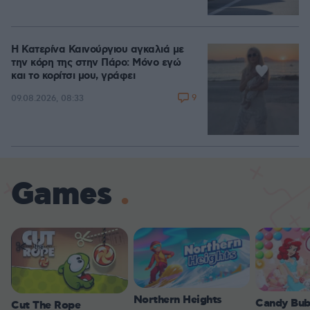
Η Κατερίνα Καινούργιου αγκαλιά με
την κόρη της στην Πάρο: Μόνο εγώ
και το κορίτσι μου, γράφει
9
09.08.2026, 08:33
Games
Northern Heights
Candy Bub
Cut The Rope