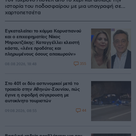
τον 13χρονο Λιονέλ από το χέρι και άλλαξε την
ιστορία του ποδοσφαίρου με μια υπογραφή σε...
χαρτοπετσέτα
Εγκαταλείπει το κόμμα Καρυστιανού
και ο επιχειρηματίας Νίκος
Μπρουτζάκης: Καταγγέλλει κλειστή
κάστα, «λένε προδότες και
πληρωμένους όσους αποχωρούν»
355
08.08.2026, 18:48
Στο 401 οι δύο αστυνομικοί μετά το
τροχαίο στην Αθηνών-Σουνίου, πώς
έγινε η σφοδρή σύγκρουση με
αυτοκίνητο τουριστών
44
09.08.2026, 08:55