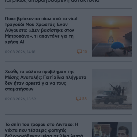
ιατρικώς υποβοηθούμενη αυτοκτονία
Ποιοι βρίσκονται πίσω από το viral
τραγούδι Μου Χρωστάς Έναν
Αύγουστο: «Δεν βασίστηκε στον
Μητροπάνο», τι απαντάνε για τη
χρήση AI
15
09.08.2026, 14:18
Χούθι, το «άλυτο πρόβλημα» της
Μέσης Ανατολής: Γιατί χίλια πλήγματα
δεν ήταν αρκετά για να τους
σταματήσουν
58
09.08.2026, 13:59
Το σπίτι του τρόμου στο Άινταχο: Η
νύχτα που τέσσερις φοιτητές
δολοφονήθηκαν μέσα σε λίγα λεπτά