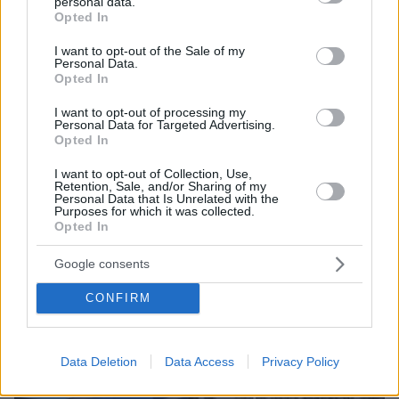
personal data.
grant or deny consent to Google and its third-party tags to
Opted In
use your data for below specified purposes in below Google
consent section.
I want to opt-out of the Sale of my
Personal Data.
Opted In
Loaded
:
100.00%
I want to opt-out of processing my
09.08.2026, 14:15
Personal Data for Targeted Advertising.
Η Πολιτική Αεροπορία διαπίστωσε κενό στον νόμο
Opted In
όταν ένας... απίθανος τύπος προσγείωσε το
I want to opt-out of Collection, Use,
ελικόπτερό του στο Σαρακήνικο με εκατοντάδες
Retention, Sale, and/or Sharing of my
λουόμενους - Παρέμβαση Εισαγγελέα
Personal Data that Is Unrelated with the
Purposes for which it was collected.
Opted In
Google consents
CONFIRM
Data Deletion
Data Access
Privacy Policy