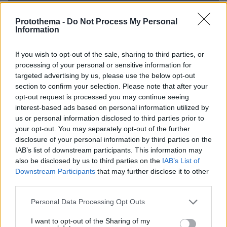
ΔΕΙΤΕ ΟΛΕΣ ΤΙΣ ΕΙΔΗΣΕΙΣ
Protothema -
Do Not Process My Personal
Information
If you wish to opt-out of the sale, sharing to third parties, or
ΤΑ ΠΙΟ ΔΗΜΟΦΙΛΗ
processing of your personal or sensitive information for
targeted advertising by us, please use the below opt-out
section to confirm your selection. Please note that after your
opt-out request is processed you may continue seeing
interest-based ads based on personal information utilized by
us or personal information disclosed to third parties prior to
your opt-out. You may separately opt-out of the further
disclosure of your personal information by third parties on the
IAB’s list of downstream participants. This information may
also be disclosed by us to third parties on the
IAB’s List of
Downstream Participants
that may further disclose it to other
third parties.
Please note that this website/app uses one or more Google
Personal Data Processing Opt Outs
services and may gather and store information including but
not limited to your visit or usage behaviour. You may click to
I want to opt-out of the Sharing of my