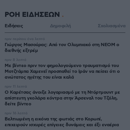
ΡΟΗ ΕΙΔΗΣΕΩΝ
Ειδήσεις
Δημοφιλή
Σχολιασμένα
πριν περίπου ένα λεπτό
Γιώργος Μασούρας: Από τον Ολυμπιακό στη ΝΕΟΜ ο
διεθνής εξτρέμ
πριν 8 λεπτά
Με βίντεο πριν τον φημολογούμενο τραυματισμό του
Μοτζτάμπα Χαμενεΐ προσπαθεί το Ιράν να πείσει ότι ο
ανώτατος ηγέτης του είναι καλά
πριν 11 λεπτά
Ο Καρέτσας άνοιξε λογαριασμό με τη Ντόρτμουντ με
απίστευτη γκολάρα κόντρα στην Άρσεναλ του Τζόλη,
δείτε βίντεο
πριν 16 λεπτά
Βελτιωμένη η εικόνα της φωτιάς στο Κορωπί,
επιχειρούν ισχυρές επίγειες δυνάμεις και έξι εναέρια