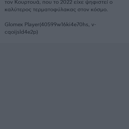
τον Κουρτουά, που το 2022 είχε ψηφιστεί ο
καλύτερος τερματοφύλακας στον κόσμο.
Glomex Player(40599w16ki4e70hs, v-
cqoijsld4e2p)