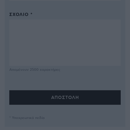
ΣΧΌΛΙΟ *
Απομένουν
2500
χαρακτήρες
* Υποχρεωτικά πεδία