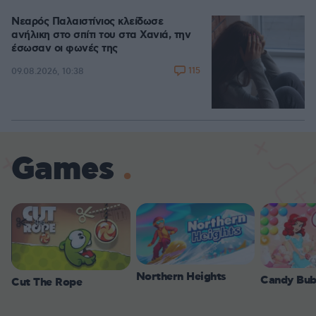
Νεαρός Παλαιστίνιος κλείδωσε
ανήλικη στο σπίτι του στα Χανιά, την
έσωσαν οι φωνές της
115
09.08.2026, 10:38
Games
Northern Heights
Candy Bub
Cut The Rope