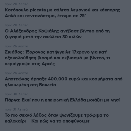
πριν 20 λεπτά
Κοτόπουλο piccata με σάλτσα λεμονιού και κάππαρης –
Απλό και πεντανόστιμο, έτοιμο σε 25′
πριν 20 λεπτά
Ο Αλέξανδρος Κοψιάλης ανέβασε βίντεο από τη
ζυγαριά μετά την απώλεια 30 κιλών
πριν 26 λεπτά
Σκιάθος: 15χρονος κατήγγειλε 17χρονο για κατ'
εξακολούθηση βιασμό και εκβιασμό με βίντεο, τι
περιέγραψε στις Αρχές
πριν 26 λεπτά
Απατεώνας άρπαξε 400.000 ευρώ και κοσμήματα από
ηλικιωμένη στη Βοιωτία
πριν 30 λεπτά
Πάργα: Εκεί που η ηπειρωτική Ελλάδα μοιάζει με νησί
πριν 31 λεπτά
Το πιο συχνό λάθος όταν ψωνίζουμε τρόφιμα το
καλοκαίρι – Και πώς να το αποφύγουμε