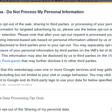
ολάρια, για οφειλές 1,831 εκατ. δολάρια
ροϊόντα 3,040 εκατ. δολάρια.
ma -
Do Not Process My Personal Information
ου ΣΥΡΙΖΑ δηλώνει την εταιρεία Osios LLC,
to opt-out of the sale, sharing to third parties, or processing of your per
ίας δανειοδότησε τα ΜΜΕ του ΣΥΡΙΖΑ, ενώ
formation for targeted advertising by us, please use the below opt-out s
r selection. Please note that after your opt-out request is processed y
ρρυθμος εταίρος στην εταιρία Pura Vita E.E.,
eing interest-based ads based on personal information utilized by us or
 ιδιοκτησία της ένα κατάστημα με χυμούς στις
disclosed to third parties prior to your opt-out. You may separately opt-
losure of your personal information by third parties on the IAB’s list of
. This information may also be disclosed by us to third parties on the
IA
Participants
that may further disclose it to other third parties.
 that this website/app uses one or more Google services and may gath
including but not limited to your visit or usage behaviour. You may click 
ης τη συμμετοχή του μέσω της Osios στην
 to Google and its third-party tags to use your data for below specifi
e, την οποία διηύθυνε και από την οποία
ogle consent section.
γες ημέρες πριν από την ένταξή του στο
πικρατείας του ΣΥΡΙΖΑ. Στην ομιλία στη
l Data Processing Opt Outs
 ο κ. Κασσελάκης ανέφερε ότι σε ό,τι αφορά
o opt-out of the Sharing of my personal data.