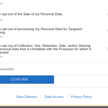
α της αλλοδαπής» - δηλαδή την Osios LLC, η
In
δρα την πολιτεία του Ντέλαγουερ και υπάγεται
ακό φορολογικό καθεστώς της - ολοκληρώθηκ
o opt-out of the Sale of my Personal Data.
In
 της στις αρχές του 2024.
to opt-out of processing my Personal Data for Targeted
ing.
κης επέμεινε στο αφήγημα που ο ίδιος είχε
In
στις 29 Αυγούστου του 2023 όταν ανακοίνωνε
o opt-out of Collection, Use, Retention, Sale, and/or Sharing
τητά του
ersonal Data that Is Unrelated with the Purposes for which it
lected.
In
νακα που παρουσίασε ο κ. Κασσελάκης:
consents
CONFIRM
Data Deletion
Data Access
Privacy Policy