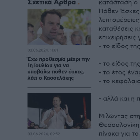
Σχετικά Άρθρα
κατάσταση ο 
Πόθεν Έσχες π
λεπτομέρειες 
καταθέσεις κα
επιχειρήσεις γ
- το είδος τη
03.06.2024, 11:01
Έχω προθεσμία μέχρι την
- το είδος της
1η Ιουλίου για να
υποβάλω πόθεν έσχες,
- το έτος ένα
λέει ο Κασσελάκης
- το κεφάλαι
- αλλά και η
Μιλώντας στη
Θεσσαλονίκη,
πίνακα για το
03.06.2024, 09:52