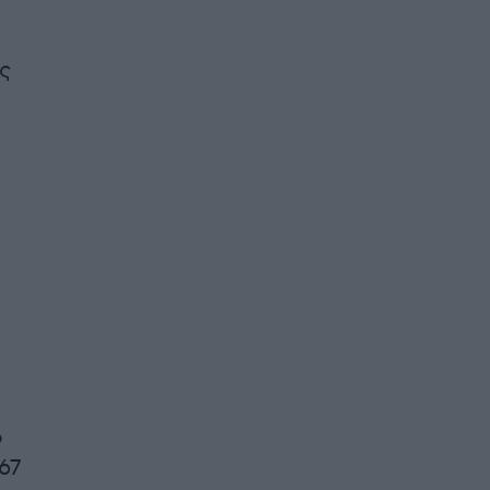
ς
ό
67