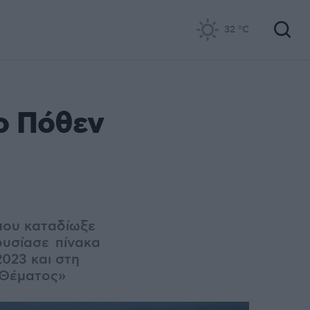
32
°C
ο Πόθεν
που καταδίωξε
ουσίασε πίνακα
2023 και στη
 Θέματος»