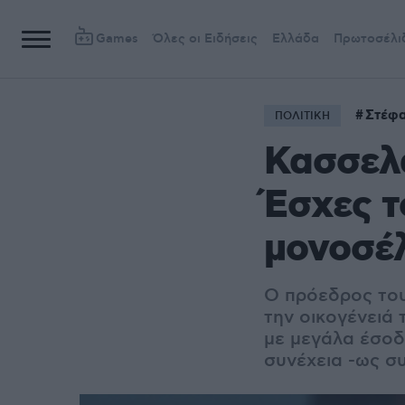
Games
Όλες οι Ειδήσεις
Ελλάδα
Πρωτοσέλι
Στέφ
ΠΟΛΙΤΙΚΗ
Κασσελά
Έσχες τ
μονοσέλ
Ο πρόεδρος του
την οικογένειά
με μεγάλα έσοδα
συνέχεια -ως σ