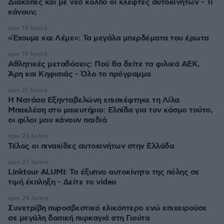
Διακοπές και με νέο κόλπο οι κλέφτες αυτοκινήτων - Τι
κάνουν;
πριν 14 λεπτά
«Έχουμε και Λέμε»: Τα μεγάλα μπερδέματα του έρωτα
πριν 19 λεπτά
Αθλητικές μεταδόσεις: Πού θα δείτε τα φιλικά ΑΕΚ,
Άρη και Κηφισιάς - Όλο το πρόγραμμα
πριν 21 λεπτά
Η Νατάσα Εξηνταβελώνη επισκέφτηκε τη Λίλα
Μπακλέση στο μαιευτήριο: Ελπίδα για τον κόσμο τούτο,
οι φίλοι μου κάνουν παιδιά
πριν 23 λεπτά
Τέλος οι πινακίδες αυτοκινήτων στην Ελλάδα
πριν 23 λεπτά
Linktour ALUMI: Το έξυπνο αυτοκίνητο της πόλης σε
τιμή έκπληξη - Δείτε το video
πριν 24 λεπτά
Συνετρίβη πυροσβεστικό ελικόπτερο ενώ επιχειρούσε
σε μεγάλη δασική πυρκαγιά στη Γιούτα