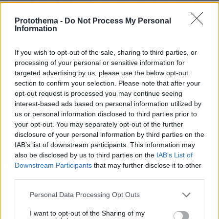
Protothema -
Do Not Process My Personal
Information
If you wish to opt-out of the sale, sharing to third parties, or
processing of your personal or sensitive information for
targeted advertising by us, please use the below opt-out
section to confirm your selection. Please note that after your
opt-out request is processed you may continue seeing
interest-based ads based on personal information utilized by
us or personal information disclosed to third parties prior to
Η ανάρτηση Μητσοτάκη
your opt-out. You may separately opt-out of the further
disclosure of your personal information by third parties on the
Η προκλητική επιλογή της νέας Προέδρου της
IAB’s list of downstream participants. This information may
also be disclosed by us to third parties on the
IAB’s List of
Βόρειας Μακεδονίας να παραβεί το επίσημο
Downstream Participants
that may further disclose it to other
κείμενο του όρκου της και να αποκαλέσει τη
third parties.
χώρα της με διαφορετικό όνομα αποτελεί
Please note that this website/app uses one or more Google
πρωτοβουλία παράνομη και ανεπίτρεπτη.
Personal Data Processing Opt Outs
services and may gather and store information including but
Πράξη, η οποία παραβιάζει τη Συμφωνία των
not limited to your visit or usage behaviour. You may click to
I want to opt-out of the Sharing of my