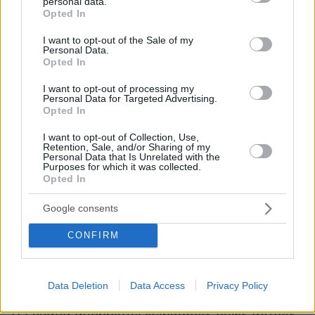
Πρεσπών και το ίδιο το Σύνταγμα του κράτους
personal data.
grant or deny consent to Google and its third-party tags to
Opted In
της. Ναρκοθετώντας, όμως, και το μέλλον του,
use your data for below specified purposes in below Google
consent section.
όπως ήδη δήλωσαν η Πρόεδρος της
I want to opt-out of the Sale of my
Personal Data.
Ευρωπαϊκής Επιτροπής Ούρσουλα φον ντερ
Opted In
Λάιεν και ο Πρόεδρος του Ευρωπαϊκού
I want to opt-out of processing my
Συμβουλίου Σαρλ Μισέλ.
Personal Data for Targeted Advertising.
Opted In
Είναι γνωστό ότι, ως αντιπολίτευση, η Νέα
I want to opt-out of Collection, Use,
Δημοκρατία καταψήφισε τη Συμφωνία του
Retention, Sale, and/or Sharing of my
Personal Data that Is Unrelated with the
2019. Προειδοποιώντας, μάλιστα, τότε, για τα
Purposes for which it was collected.
Opted In
προβλήματα που θα δημιουργούσαν οι
αστοχίες της. Ως κυβέρνηση, ωστόσο,
Google consents
σεβαστήκαμε την ελληνική υπογραφή σε μία
CONFIRM
διεθνή συνθήκη, δεσμευτική για τη χώρα.
Δυστυχώς, η πρόσφατη εξέλιξη δικαιώνει τη
σταθερά επιφυλακτική θέση μας.
Data Deletion
Data Access
Privacy Policy
Η Ελλάδα απορρίπτει χειρισμούς όπως αυτούς