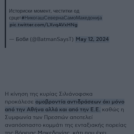
Историски момент, честитки од
#НикогашСевернаСамоМакедонија
срце!
pic.twitter.com/LXvqAVxHNg
— Боби (@BatmanSaysT)
May 12, 2024
Η κίνηση της κυρίας Σιλιάνοφσκα
προκάλεσε
ομοβροντία αντιδράσεων όχι μόνο
από την Αθήνα αλλά και από την Ε.Ε.
καθώς η
Συμφωνία των Πρεσπών αποτελεί
αναπόσπαστο κομμάτι της ενταξιακής πορείας
της Βόρειας Μακεδονίας, κάτι που έχει