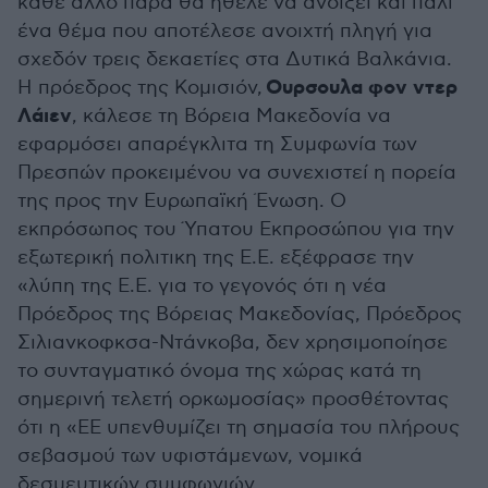
κάθε άλλο παρά θα ήθελε να ανοίξει και παλι
ένα θέμα που αποτέλεσε ανοιχτή πληγή για
σχεδόν τρεις δεκαετίες στα Δυτικά Βαλκάνια.
Ουρσουλα φον ντερ
Η πρόεδρος της Κομισιόν,
Λάιεν
, κάλεσε τη Βόρεια Μακεδονία να
εφαρμόσει απαρέγκλιτα τη Συμφωνία των
Πρεσπών προκειμένου να συνεχιστεί η πορεία
της προς την Ευρωπαϊκή Ένωση. Ο
εκπρόσωπος του Ύπατου Εκπροσώπου για την
εξωτερική πολιτικη της Ε.Ε. εξέφρασε την
«λύπη της Ε.Ε. για το γεγονός ότι η νέα
Πρόεδρος της Βόρειας Μακεδονίας, Πρόεδρος
Σιλιανκοφκσα-Ντάνκοβα, δεν χρησιμοποίησε
το συνταγματικό όνομα της χώρας κατά τη
σημερινή τελετή ορκωμοσίας» προσθέτοντας
ότι η «ΕΕ υπενθυμίζει τη σημασία του πλήρους
σεβασμού των υφιστάμενων, νομικά
δεσμευτικών συμφωνιών,