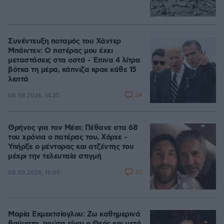
Συνέντευξη ποταμός του Χάντερ
Μπάιντεν: Ο πατέρας μου έχει
μεταστάσεις στα οστά - Έπινα 4 λίτρα
βότκα τη μέρα, κάπνιζα κρακ κάθε 15
λεπτά
34
08.08.2026, 14:25
Θρήνος για τον Μέσι: Πέθανε στα 68
του χρόνια ο πατέρας του, Χόρχε -
Υπήρξε ο μέντορας και ατζέντης του
μέχρι την τελευταία στιγμή
32
08.08.2026, 16:05
Μαρία Εκμεκτσίογλου: Ζω καθημερινά