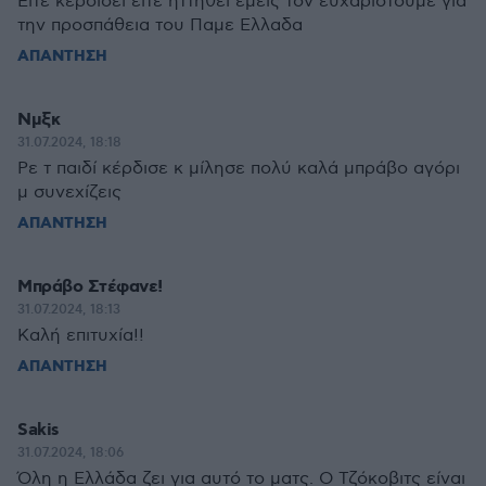
Ειτε κερδίσει ειτε ηττηθεί εμείς τον ευχαριστούμε για
την προσπάθεια του Παμε Ελλαδα
ΑΠΑΝΤΗΣΗ
Νμξκ
31.07.2024, 18:18
Ρε τ παιδί κέρδισε κ μίλησε πολύ καλά μπράβο αγόρι
μ συνεχίζεις
ΑΠΑΝΤΗΣΗ
Μπράβο Στέφανε!
31.07.2024, 18:13
Καλή επιτυχία!!
ΑΠΑΝΤΗΣΗ
Sakis
31.07.2024, 18:06
Όλη η Ελλάδα ζει για αυτό το ματς. Ο Τζόκοβιτς είναι