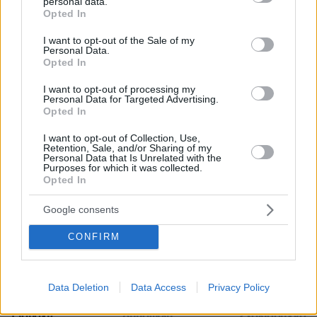
personal data.
grant or deny consent to Google and its third-party tags to
Opted In
use your data for below specified purposes in below Google
consent section.
I want to opt-out of the Sale of my
Personal Data.
Opted In
I want to opt-out of processing my
Personal Data for Targeted Advertising.
Απομένουν
2500
χαρακτήρες
Opted In
I want to opt-out of Collection, Use,
Retention, Sale, and/or Sharing of my
Personal Data that Is Unrelated with the
Purposes for which it was collected.
Opted In
Google consents
* Υποχρεωτικά πεδία
CONFIRM
ΡΟΗ ΕΙΔΗΣΕΩΝ
Data Deletion
Data Access
Privacy Policy
Ειδήσεις
Δημοφιλή
Σχολιασμένα