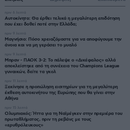
πριν 6 λεπτά
Αυτοκίνητο: Θα έρθει τελικά η μεγαλύτερη επιδότηση
που έχει δοθεί ποτέ στην Ελλάδα;
πριν 9 λεπτά
Μαγνήσιο: Πόσο χρειαζόμαστε για να αποφύγουμε την
άνοια και να μη γεράσει το μυαλό
πριν 9 λεπτά
Μπραν - ΠΑΟΚ 3-2: Το πάλεψε ο «Δικέφαλος» αλλά
αποκλείστηκε από τη συνέχεια του Champions League
γυναικών, δείτε τα γκολ
πριν 11 λεπτά
Ξεκίνησε η προπώληση εισιτηρίων για τη μεγαλύτερη
έκθεση αυτοκινήτου της Ευρώπης που θα γίνει στην
Αθήνα
πριν 15 λεπτά
Ολυμπιακός: Ήττα για τη Ναϊμέγκεν στην πρεμιέρα του
πρωταθλήματος, πριν τη ρεβάνς με τους
«ερυθρόλευκους»