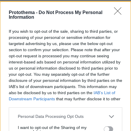
Protothema -
Do Not Process My Personal
ΦΟΡΤΩΣΗ ΠΕΡΙΣΣΟΤΕΡΩΝ ΣΧΟΛΙΩΝ
Information
If you wish to opt-out of the sale, sharing to third parties, or
ΠΡΟΣΘΗΚΗ ΣΧΟΛΙΟΥ
processing of your personal or sensitive information for
targeted advertising by us, please use the below opt-out
section to confirm your selection. Please note that after your
ΌΝΟΜΑ *
opt-out request is processed you may continue seeing
interest-based ads based on personal information utilized by
us or personal information disclosed to third parties prior to
your opt-out. You may separately opt-out of the further
disclosure of your personal information by third parties on the
EMAIL
IAB’s list of downstream participants. This information may
also be disclosed by us to third parties on the
IAB’s List of
Downstream Participants
that may further disclose it to other
third parties.
Please note that this website/app uses one or more Google
Personal Data Processing Opt Outs
ΣΧΌΛΙΟ *
services and may gather and store information including but
not limited to your visit or usage behaviour. You may click to
I want to opt-out of the Sharing of my