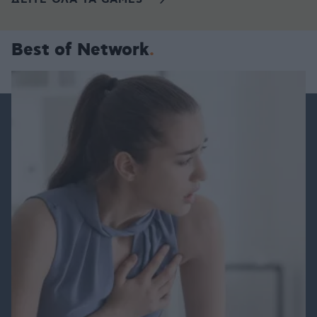
ΔΕΙΤΕ ΟΛΑ ΤΑ GAMES
Best of Network