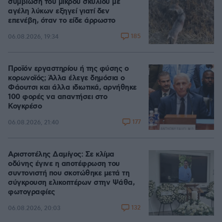
συμβίωση του μικρού σκυλιού με
αγέλη λύκων εξηγεί γιατί δεν
επενέβη, όταν το είδε άρρωστο
185
06.08.2026, 19:34
Προϊόν εργαστηρίου ή της φύσης ο
κορωνοϊός; Άλλα έλεγε δημόσια ο
Φάουτσι και άλλα ιδιωτικά, αρνήθηκε
100 φορές να απαντήσει στο
Κογκρέσο
177
06.08.2026, 21:40
Αριστοτέλης Δαμίγος: Σε κλίμα
οδύνης έγινε η αποτέφρωση του
συντονιστή που σκοτώθηκε μετά τη
σύγκρουση ελικοπτέρων στην Ψάθα,
φωτογραφίες
132
06.08.2026, 20:03