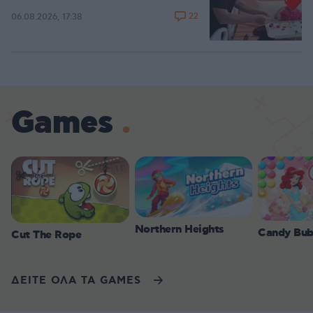
22
06.08.2026, 17:38
Games
Northern Heights
Candy Bub
Cut The Rope
ΔΕΙΤΕ ΟΛΑ ΤΑ GAMES