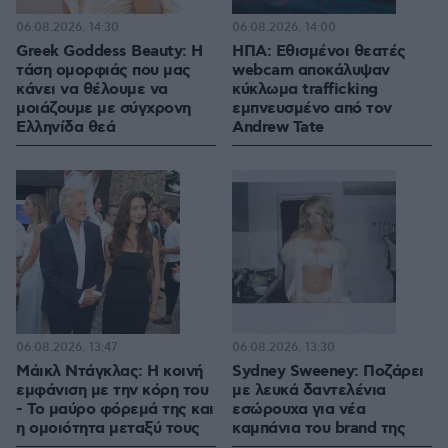
06.08.2026, 14:30
06.08.2026, 14:00
Greek Goddess Beauty: Η
ΗΠΑ: Εθισμένοι θεατές
τάση ομορφιάς που μας
webcam αποκάλυψαν
κάνει να θέλουμε να
κύκλωμα trafficking
μοιάζουμε με σύγχρονη
εμπνευσμένο από τον
Ελληνίδα θεά
Andrew Tate
06.08.2026, 13:47
06.08.2026, 13:30
Μάικλ Ντάγκλας: Η κοινή
Sydney Sweeney: Ποζάρει
εμφάνιση με την κόρη του
με λευκά δαντελένια
- Το μαύρο φόρεμά της και
εσώρουχα για νέα
η ομοιότητα μεταξύ τους
καμπάνια του brand της