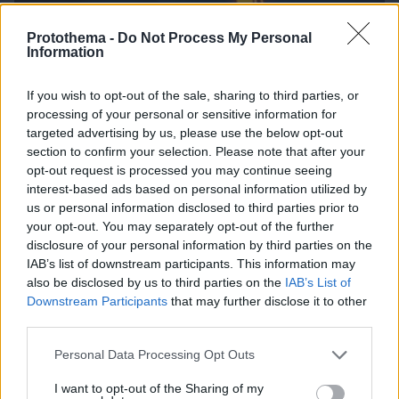
Protothema -
Do Not Process My Personal
Information
If you wish to opt-out of the sale, sharing to third parties, or
processing of your personal or sensitive information for
06.08.2026, 19:12
targeted advertising by us, please use the below opt-out
Ποιο αυτοκίνητο βενζίνης έκανε 1.980 χλμ με έναν
section to confirm your selection. Please note that after your
ανεφοδιασμό;
opt-out request is processed you may continue seeing
interest-based ads based on personal information utilized by
us or personal information disclosed to third parties prior to
your opt-out. You may separately opt-out of the further
disclosure of your personal information by third parties on the
IAB’s list of downstream participants. This information may
also be disclosed by us to third parties on the
IAB’s List of
Downstream Participants
that may further disclose it to other
third parties.
Please note that this website/app uses one or more Google
Personal Data Processing Opt Outs
services and may gather and store information including but
not limited to your visit or usage behaviour. You may click to
I want to opt-out of the Sharing of my