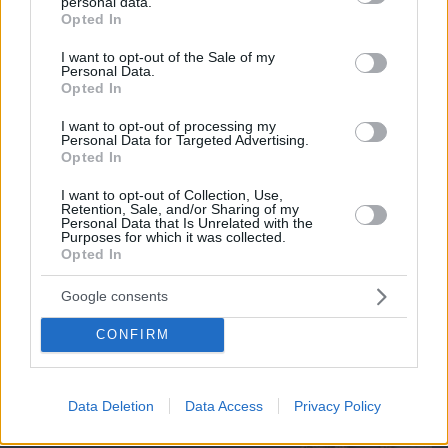
personal data.
grant or deny consent to Google and its third-party tags to
Opted In
use your data for below specified purposes in below Google
consent section.
I want to opt-out of the Sale of my
Personal Data.
Opted In
I want to opt-out of processing my
Personal Data for Targeted Advertising.
Opted In
I want to opt-out of Collection, Use,
Retention, Sale, and/or Sharing of my
Personal Data that Is Unrelated with the
06.08.2026, 17:31
Purposes for which it was collected.
Αφροδίτη στον Ζυγό από σήμερα: Τα τυχερά
Opted In
ζώδια
Google consents
11 επιβλητικά μοναστήρια σε νησιά της
CONFIRM
Ελλάδας
17.06.2026, 22:51
Data Deletion
Data Access
Privacy Policy