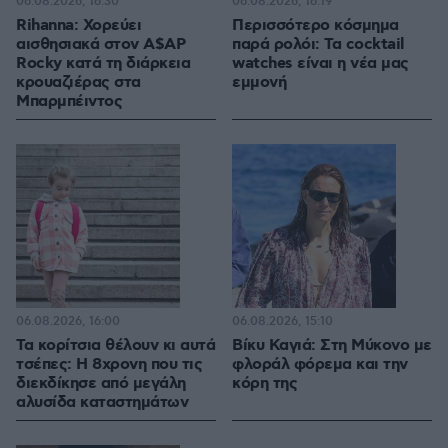
06.08.2026, 16:30
06.08.2026, 16:19
Rihanna: Χορεύει
Περισσότερο κόσμημα
αισθησιακά στον A$AP
παρά ρολόι: Τα cocktail
Rocky κατά τη διάρκεια
watches είναι η νέα μας
κρουαζιέρας στα
εμμονή
Μπαρμπέιντος
06.08.2026, 16:00
06.08.2026, 15:10
Τα κορίτσια θέλουν κι αυτά
Βίκυ Καγιά: Στη Μύκονο με
τσέπες: Η 8χρονη που τις
φλοράλ φόρεμα και την
διεκδίκησε από μεγάλη
κόρη της
αλυσίδα καταστημάτων