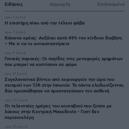
Ειδήσεις
Δημοφιλή
Σχολιασμένα
πριν 7 λεπτά
Η επιστήμη πίσω από την τέλεια φάβα
πριν 7 λεπτά
Κόκκινο κρέας: Αυξάνει κατά 49% τον κίνδυνο διαβήτη
– Με τι να το αντικαταστήσετε
πριν 9 λεπτά
Γονικές παροχές: Οι παγίδες στις μεταφορές χρημάτων
που μπορεί να κοστίσουν σε φόρο
πριν 17 λεπτά
Συγκλονιστικό βίντεο από χειρουργείο την ώρα του
σεισμού των 7,1R στην Ιαπωνία: Τα πάντα κλυδωνίζονται,
δύο προσπάθησαν να προστατεύσουν τον ασθενή
πριν 23 λεπτά
Οι τελευταίες ημέρες του κουταβιού που ζούσε με
λύκους στην Κεντρική Μακεδονία - Γιατί δεν
περισυνελέγη
πριν 25 λεπτά