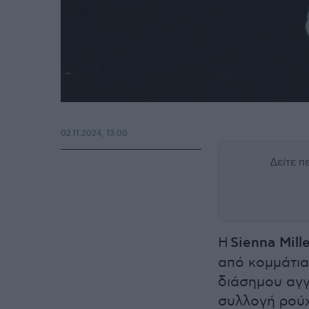
02.11.2024, 13:00
Δείτε 
Η
Sienna Mill
από κομμάτια
διάσημου αγγ
συλλογή ρούχ