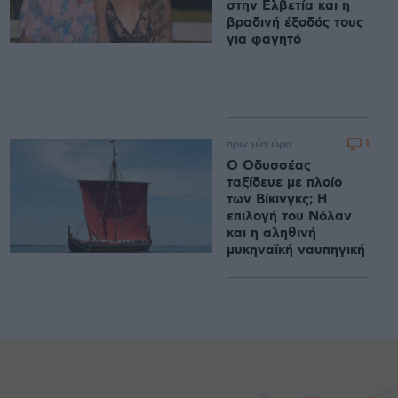
στην Ελβετία και η
βραδινή έξοδός τους
για φαγητό
1
πριν μία ώρα
Ο Οδυσσέας
ταξίδευε με πλοίο
των Βίκινγκς; Η
επιλογή του Νόλαν
και η αληθινή
μυκηναϊκή ναυπηγική