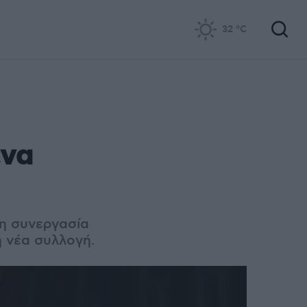
32
°C
ένα
ρη συνεργασία
 νέα συλλογή.