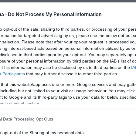
ma -
Do Not Process My Personal Information
to opt-out of the sale, sharing to third parties, or processing of your per
Ειδήσεις
Δημοφιλή
Σχολιασμ
ΣΕΩΝ
formation for targeted advertising by us, please use the below opt-out s
r selection. Please note that after your opt-out request is processed y
eing interest-based ads based on personal information utilized by us or
πριν 20 λεπτά
disclosed to third parties prior to your opt-out. You may separately opt-
όλα τα νέα
«Νόμιζα ότι έφταιγε το πολύ
losure of your personal information by third parties on the IAB’s list of
ηλεκτρικά
περπάτημα» – Η διάγνωση με ALS
. This information may also be disclosed by us to third parties on the
IA
που άλλαξε τη ζωή μιας 40χρονης
Participants
that may further disclose it to other third parties.
νοσηλεύτριας
πιβλητικό Volvo
 that this website/app uses one or more Google services and may gath
ίζει στην Ελλάδα;
πριν 21 λεπτά
including but not limited to your visit or usage behaviour. You may click 
Γιατί να δίνουμε στα παιδιά
 to Google and its third-party tags to use your data for below specifi
σαρδέλες;
ogle consent section.
 που η βασίλισσα
άφηνε ποτέ να
πριν 21 λεπτά
λέφωνο
Φοβάστε τις κυβερνο-επιθέσεις;
l Data Processing Opt Outs
Επτά βήματα που θα σας
προστατεύσουν
o opt-out of the Sharing of my personal data.
2 χρόνια από τον