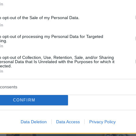
ρη Παπαμιχαήλ: Η
In
πριν 21 λεπτά
ος Φιλμ για το
Ένας άλλος Τζον Γκούντμαν: H νέα
ντόπαιδο του
φωτογραφία στα 74 του στην οποί
o opt-out of the Sale of my Personal Data.
»
φαίνεται ακόμα πιο αδυνατισμένος
In
πριν 21 λεπτά
to opt-out of processing my Personal Data for Targeted
η βόλτα στο χωριό
Το ταξίδι σκόνης 2.500 χλμ. της
ing.
 τοίχους σαν κέντημα
Σαχάρας στον Αμαζόνιο: Πώς η
In
έρημος τρέφει το τροπικό δάσος;
o opt-out of Collection, Use, Retention, Sale, and/or Sharing
ersonal Data that Is Unrelated with the Purposes for which it
lected.
Σ ΕΙΔΗΣΕΙΣ
In
consents
CONFIRM
Data Deletion
Data Access
Privacy Policy