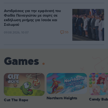
Αντιδράσεις για την εμφάνισή του
Φειδία Παναγιώτου με σορτς σε
εκδήλωση μνήμης για Ισαάκ και
Σολωμού
55
09.08.2026, 10:07
Games
Northern Heights
Candy Bub
Cut The Rope