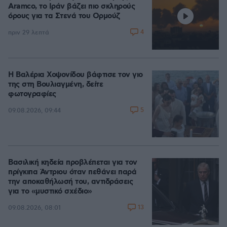
Aramco, το Ιράν βάζει πιο σκληρούς
όρους για τα Στενά του Ορμούζ
4
πριν 29 λεπτά
Η Βαλέρια Χοψονίδου βάφτισε τον γιο
της στη Βουλιαγμένη, δείτε
φωτογραφίες
5
09.08.2026, 09:44
Βασιλική κηδεία προβλέπεται για τον
πρίγκιπα Άντριου όταν πεθάνει παρά
την αποκαθήλωσή του, αντιδράσεις
για το «μυστικό σχέδιο»
13
09.08.2026, 08:01