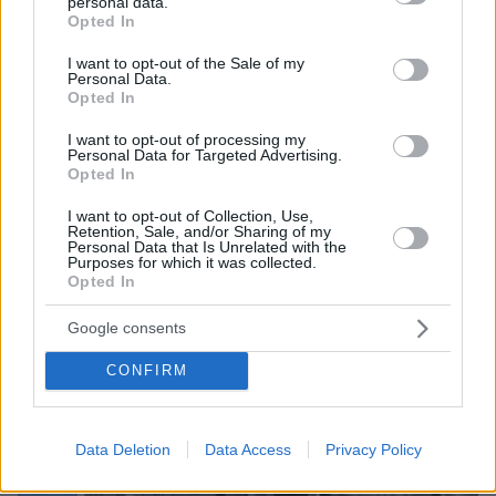
«Δεν θα ανοίξουν αν δεν γίνουν δεκτοί όλοι οι όροι
personal data.
grant or deny consent to Google and its third-party tags to
Opted In
μας»
use your data for below specified purposes in below Google
consent section.
I want to opt-out of the Sale of my
Personal Data.
ΔΕΙΤΕ ΟΛΕΣ ΤΙΣ ΕΙΔΗΣΕΙΣ
Opted In
I want to opt-out of processing my
Personal Data for Targeted Advertising.
Opted In
ΤΑ ΠΙΟ ΔΗΜΟΦΙΛΗ
I want to opt-out of Collection, Use,
Retention, Sale, and/or Sharing of my
Personal Data that Is Unrelated with the
Purposes for which it was collected.
Opted In
Google consents
CONFIRM
Data Deletion
Data Access
Privacy Policy