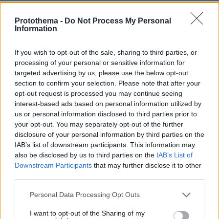
αμμώδεις, οι απομονωμένες, οι άγριες και βραχώδεις
Protothema -
Do Not Process My Personal
πριν 25 λεπτά
Information
Πώς ξυπνούσαν οι άνθρωποι πριν τα smartphones: Από
τους κόκορες στους επαγγελματίες με σφυρίχτρες και
μπιζέλια της βιομηχανικής επανάστασης
If you wish to opt-out of the sale, sharing to third parties, or
processing of your personal or sensitive information for
πριν 29 λεπτά
targeted advertising by us, please use the below opt-out
Νέα ανάφλεξη στη Μέση Ανατολή: Οι Χούθι χτύπησαν
section to confirm your selection. Please note that after your
εγκατάσταση της Aramco, το Ιράν βάζει πιο σκληρούς
opt-out request is processed you may continue seeing
όρους για τα Στενά του Ορμούζ
interest-based ads based on personal information utilized by
πριν 30 λεπτά
us or personal information disclosed to third parties prior to
Μαντόνα για Γουίλιαμ Όρμπιτ: Η μουσική σου μου
your opt-out. You may separately opt-out of the further
έδωσε ένα μαγικό χαλί για να πετάξω, ήμουν τόσο
disclosure of your personal information by third parties on the
τυχερή που σε γνώρισα
IAB’s list of downstream participants. This information may
also be disclosed by us to third parties on the
IAB’s List of
πριν 31 λεπτά
Οι τελευταίες μέρες της 49χρονης TikToker που
Downstream Participants
that may further disclose it to other
διαγνώστηκε με Αλτσχάιμερ και επέλεξε την ιατρικώς
third parties.
υποβοηθούμενη αυτοκτονία
Please note that this website/app uses one or more Google
Personal Data Processing Opt Outs
πριν 31 λεπτά
services and may gather and store information including but
Σκληρό παζάρι της Τεχεράνης για τα στενά του Ορμούζ:
not limited to your visit or usage behaviour. You may click to
I want to opt-out of the Sharing of my