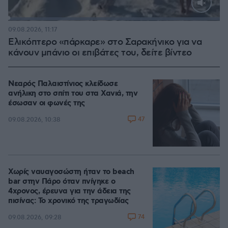
Loaded
:
100.00%
09.08.2026, 11:17
Ελικόπτερο «πάρκαρε» στο Σαρακήνικο για να
κάνουν μπάνιο οι επιβάτες του, δείτε βίντεο
Νεαρός Παλαιστίνιος κλείδωσε
ανήλικη στο σπίτι του στα Χανιά, την
έσωσαν οι φωνές της
47
09.08.2026, 10:38
Χωρίς ναυαγοσώστη ήταν το beach
bar στην Πάρο όταν πνίγηκε ο
4χρονος, έρευνα για την άδεια της
πισίνας: Το χρονικό της τραγωδίας
74
09.08.2026, 09:28