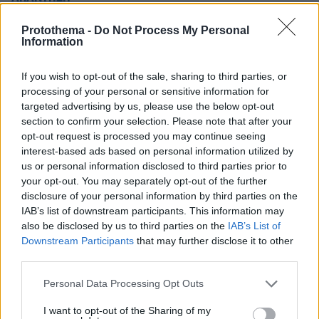
Protothema -
Do Not Process My Personal
Ουδέν κακόν αμιγές καλού
Information
25.07.2025, 11:39
Θα βρει επιτέλους χρόνο να βάψει τις ρίζες...
If you wish to opt-out of the sale, sharing to third parties, or
processing of your personal or sensitive information for
ΑΠΑΝΤΗΣΗ
targeted advertising by us, please use the below opt-out
section to confirm your selection. Please note that after your
opt-out request is processed you may continue seeing
interest-based ads based on personal information utilized by
us or personal information disclosed to third parties prior to
Αβ
your opt-out. You may separately opt-out of the further
25.07.2025, 10:29
disclosure of your personal information by third parties on the
Ελάτε να δείτε και στη δική μας εταιρεία τα στελέχη.
IAB’s list of downstream participants. This information may
Ιδρώνουν φανέλες
also be disclosed by us to third parties on the
IAB’s List of
ΑΠΑΝΤΗΣΗ
Downstream Participants
that may further disclose it to other
third parties.
Τζένη
Please note that this website/app uses one or more Google
Personal Data Processing Opt Outs
25.07.2025, 10:11
services and may gather and store information including but
Ούτε εγκληματίες πρώτης γραμμής να ήταν Τι
not limited to your visit or usage behaviour. You may click to
I want to opt-out of the Sharing of my