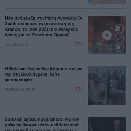
Νέα ανάφλεξη στη Μέση Ανατολή: Οι
Χούθι χτύπησαν εγκατάσταση της
Aramco, το Ιράν βάζει πιο σκληρούς
όρους για τα Στενά του Ορμούζ
4
πριν 22 λεπτά
Loaded
:
100.00%
Η Βαλέρια Χοψονίδου βάφτισε τον γιο
της στη Βουλιαγμένη, δείτε
φωτογραφίες
5
09.08.2026, 09:44
Βασιλική κηδεία προβλέπεται για τον
πρίγκιπα Άντριου όταν πεθάνει παρά
την αποκαθήλωσή του, αντιδράσεις