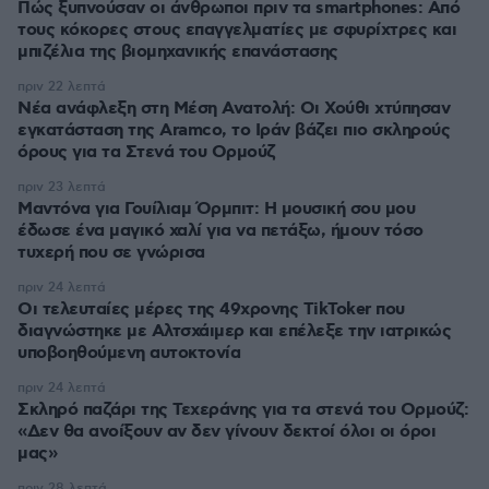
Πώς ξυπνούσαν οι άνθρωποι πριν τα smartphones: Από
τους κόκορες στους επαγγελματίες με σφυρίχτρες και
μπιζέλια της βιομηχανικής επανάστασης
πριν 22 λεπτά
Νέα ανάφλεξη στη Μέση Ανατολή: Οι Χούθι χτύπησαν
εγκατάσταση της Aramco, το Ιράν βάζει πιο σκληρούς
όρους για τα Στενά του Ορμούζ
πριν 23 λεπτά
Μαντόνα για Γουίλιαμ Όρμπιτ: Η μουσική σου μου
έδωσε ένα μαγικό χαλί για να πετάξω, ήμουν τόσο
τυχερή που σε γνώρισα
πριν 24 λεπτά
Οι τελευταίες μέρες της 49χρονης TikToker που
διαγνώστηκε με Αλτσχάιμερ και επέλεξε την ιατρικώς
υποβοηθούμενη αυτοκτονία
πριν 24 λεπτά
Σκληρό παζάρι της Τεχεράνης για τα στενά του Ορμούζ:
«Δεν θα ανοίξουν αν δεν γίνουν δεκτοί όλοι οι όροι
μας»
πριν 28 λεπτά