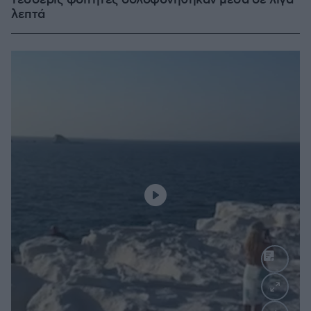
τέσσερις φοιτητές δολοφονήθηκαν μέσα σε λίγα
λεπτά