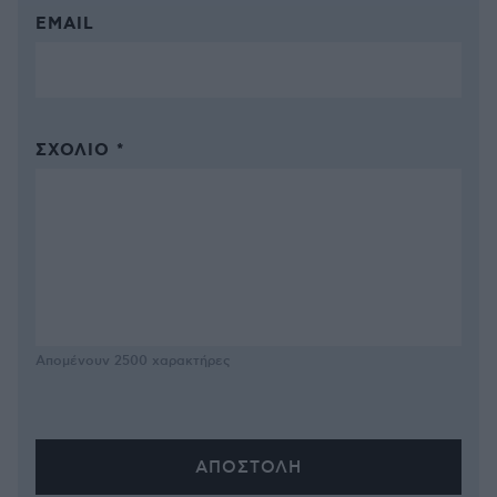
EMAIL
ΣΧΌΛΙΟ *
Απομένουν
2500
χαρακτήρες