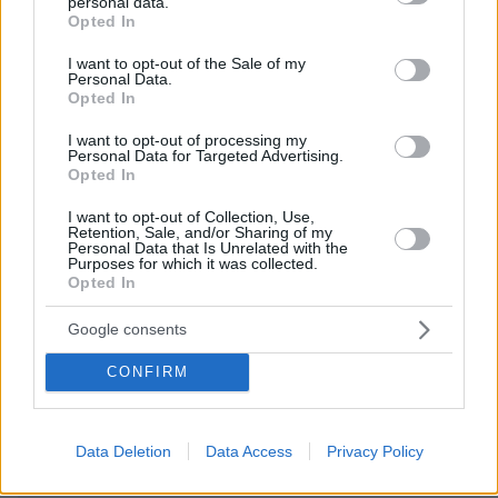
personal data.
διασυρμός είναι αυτός ρε σάπιοι υποκριτές;
grant or deny consent to Google and its third-party tags to
Opted In
use your data for below specified purposes in below Google
ΑΠΑΝΤΗΣΗ
consent section.
I want to opt-out of the Sale of my
Personal Data.
Kit Carson
Opted In
25.07.2025, 15:25
Συμφωνώ! Δεν έκαναν κάποιο έγκλημα!
I want to opt-out of processing my
Personal Data for Targeted Advertising.
ΑΠΑΝΤΗΣΗ
Opted In
I want to opt-out of Collection, Use,
Retention, Sale, and/or Sharing of my
Personal Data that Is Unrelated with the
ΦΟΡΤΩΣΗ ΠΕΡΙΣΣΟΤΕΡΩΝ ΣΧΟΛΙΩΝ
Purposes for which it was collected.
Opted In
Google consents
ΠΡΟΣΘΗΚΗ ΣΧΟΛΙΟΥ
CONFIRM
ΌΝΟΜΑ *
Data Deletion
Data Access
Privacy Policy