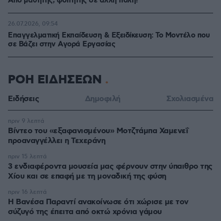
Από μαθητής, φοιτητής σε άλλη πόλη!
26.07.2026, 09:54
Επαγγελματική Εκπαίδευση & Εξειδίκευση: Το Mοντέλο που
σε Bάζει στην Aγορά Eργασίας
ΡΟΗ ΕΙΔΗΣΕΩΝ
Ειδήσεις
Δημοφιλή
Σχολιασμένα
πριν 9 λεπτά
Βίντεο του «εξαφανισμένου» Μοτζτάμπα Χαμενεΐ
προαναγγέλλει η Τεχεράνη
πριν 15 λεπτά
3 ενδιαφέροντα μουσεία μας φέρνουν στην ύπαιθρο της
Χίου και σε επαφή με τη μοναδική της φύση
πριν 16 λεπτά
Η Βανέσα Παραντί ανακοίνωσε ότι χώρισε με τον
σύζυγό της έπειτα από οκτώ χρόνια γάμου