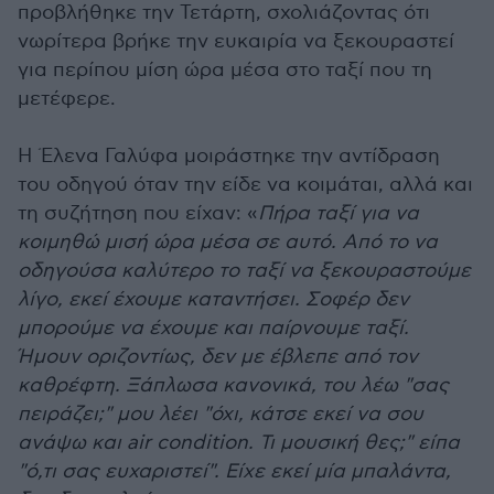
προβλήθηκε την Τετάρτη, σχολιάζοντας ότι
νωρίτερα βρήκε την ευκαιρία να ξεκουραστεί
για περίπου μίση ώρα μέσα στο ταξί που τη
μετέφερε.
Η Έλενα Γαλύφα μοιράστηκε την αντίδραση
του οδηγού όταν την είδε να κοιμάται, αλλά και
τη συζήτηση που είχαν: «
Πήρα ταξί για να
κοιμηθώ μισή ώρα μέσα σε αυτό. Από το να
οδηγούσα καλύτερο το ταξί να ξεκουραστούμε
λίγο, εκεί έχουμε καταντήσει. Σοφέρ δεν
μπορούμε να έχουμε και παίρνουμε ταξί.
Ήμουν οριζοντίως, δεν με έβλεπε από τον
καθρέφτη. Ξάπλωσα κανονικά, του λέω "σας
πειράζει;" μου λέει "όχι, κάτσε εκεί να σου
ανάψω και air condition. Τι μουσική θες;" είπα
"ό,τι σας ευχαριστεί". Είχε εκεί μία μπαλάντα,