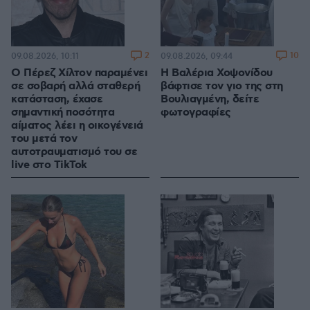
2
10
09.08.2026, 10:11
09.08.2026, 09:44
Ο Πέρεζ Χίλτον παραμένει
Η Βαλέρια Χοψονίδου
σε σοβαρή αλλά σταθερή
βάφτισε τον γιο της στη
κατάσταση, έχασε
Βουλιαγμένη, δείτε
σημαντική ποσότητα
φωτογραφίες
αίματος λέει η οικογένειά
του μετά τον
αυτοτραυματισμό του σε
live στο TikTok