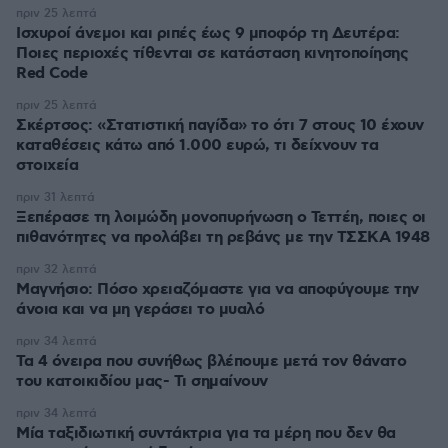
πριν 25 λεπτά
Ισχυροί άνεμοι και ριπές έως 9 μποφόρ τη Δευτέρα:
Ποιες περιοχές τίθενται σε κατάσταση κινητοποίησης
Red Code
πριν 25 λεπτά
Σκέρτσος: «Στατιστική παγίδα» το ότι 7 στους 10 έχουν
καταθέσεις κάτω από 1.000 ευρώ, τι δείχνουν τα
στοιχεία
πριν 31 λεπτά
Ξεπέρασε τη λοιμώδη μονοπυρήνωση ο Τεττέη, ποιες οι
πιθανότητες να προλάβει τη ρεβάνς με την ΤΣΣΚΑ 1948
πριν 32 λεπτά
Μαγνήσιο: Πόσο χρειαζόμαστε για να αποφύγουμε την
άνοια και να μη γεράσει το μυαλό
πριν 34 λεπτά
Τα 4 όνειρα που συνήθως βλέπουμε μετά τον θάνατο
του κατοικιδίου μας- Τι σημαίνουν
πριν 34 λεπτά
Μία ταξιδιωτική συντάκτρια για τα μέρη που δεν θα