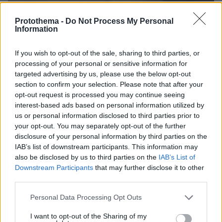
09.08.2026, 11:17
Protothema -
Do Not Process My Personal
Ελικόπτερο «πάρκαρε» στο Σαρακήνικο για να
Information
κάνουν μπάνιο οι επιβάτες του, δείτε βίντεο
If you wish to opt-out of the sale, sharing to third parties, or
processing of your personal or sensitive information for
Οι τελευταίες μέρες της 49χρονης
TikToker που διαγνώστηκε με
targeted advertising by us, please use the below opt-out
Αλτσχάιμερ και επέλεξε την ιατρικώς
section to confirm your selection. Please note that after your
υποβοηθούμενη αυτοκτονία
opt-out request is processed you may continue seeing
interest-based ads based on personal information utilized by
09.08.2026, 12:07
us or personal information disclosed to third parties prior to
your opt-out. You may separately opt-out of the further
disclosure of your personal information by third parties on the
IAB’s list of downstream participants. This information may
Το σπίτι του τρόμου στο Άινταχο: Η
also be disclosed by us to third parties on the
IAB’s List of
νύχτα που τέσσερις φοιτητές
Downstream Participants
that may further disclose it to other
δολοφονήθηκαν μέσα σε λίγα λεπτά
third parties.
25
09.08.2026, 08:33
Please note that this website/app uses one or more Google
Personal Data Processing Opt Outs
services and may gather and store information including but
not limited to your visit or usage behaviour. You may click to
I want to opt-out of the Sharing of my