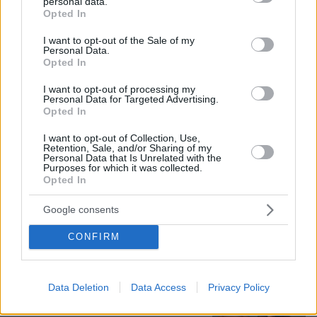
personal data.
grant or deny consent to Google and its third-party tags to
Opted In
Η Βαλέρια Χοψονίδου βάφτισε τον γιο
use your data for below specified purposes in below Google
της στη Βουλιαγμένη, δείτε
consent section.
I want to opt-out of the Sale of my
φωτογραφίες
Personal Data.
Opted In
10
09.08.2026, 09:44
I want to opt-out of processing my
Personal Data for Targeted Advertising.
Opted In
I want to opt-out of Collection, Use,
Νεαρός Παλαιστίνιος κλείδωσε
Retention, Sale, and/or Sharing of my
ανήλικη στο σπίτι του στα Χανιά, την
Personal Data that Is Unrelated with the
Purposes for which it was collected.
έσωσαν οι φωνές της
Opted In
89
09.08.2026, 10:38
Google consents
CONFIRM
Η Σίσσυ Χρηστίδου φωτογραφήθηκε
με μονοκίνι σε παραλία στα Χανιά
Data Deletion
Data Access
Privacy Policy
13
09.08.2026, 13:45