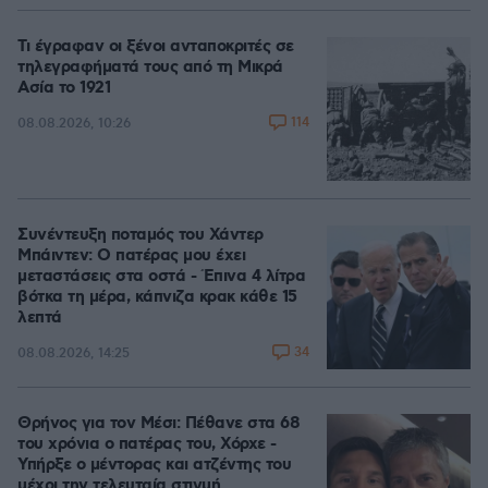
Τι έγραφαν οι ξένοι ανταποκριτές σε
τηλεγραφήματά τους από τη Μικρά
Ασία το 1921
114
08.08.2026, 10:26
Συνέντευξη ποταμός του Χάντερ
Μπάιντεν: Ο πατέρας μου έχει
μεταστάσεις στα οστά - Έπινα 4 λίτρα
βότκα τη μέρα, κάπνιζα κρακ κάθε 15
λεπτά
34
08.08.2026, 14:25
Θρήνος για τον Μέσι: Πέθανε στα 68
του χρόνια ο πατέρας του, Χόρχε -
Υπήρξε ο μέντορας και ατζέντης του
μέχρι την τελευταία στιγμή