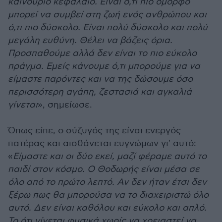
καινούριο κεφάλαιο. Είναι ό,τι πιο όμορφο
μπορεί να συμβεί στη ζωή ενός ανθρώπου και
ό,τι πιο δύσκολο. Είναι πολύ δύσκολο και πολύ
μεγάλη ευθύνη. Θέλει να βάζεις όρια.
Προσπαθούμε αλλά δεν είναι το πιο εύκολο
πράγμα. Εμείς κάνουμε ό,τι μπορούμε για να
είμαστε παρόντες και να της δώσουμε όσο
περισσότερη αγάπη, ζεστασιά και αγκαλιά
γίνεται
», σημείωσε
.
Όπως είπε, ο σύζυγός της είναι ενεργός
πατέρας και αισθάνεται ευγνώμων γι' αυτό:
«
Είμαστε και οι δύο εκεί, μαζί φέραμε αυτό το
παιδί στον κόσμο. Ο Θοδωρής είναι μέσα σε
όλο από το πρώτο λεπτό. Αν δεν ήταν έτσι δεν
ξέρω πως θα μπορούσα να το διαχειριστώ όλο
αυτό. Δεν είναι καθόλου και εύκολο και απλό.
Το ότι γίνεται φυσικά χωρίς να χρειαστεί να