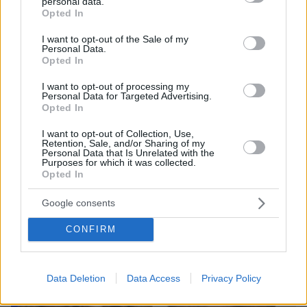
personal data.
grant or deny consent to Google and its third-party tags to
Opted In
use your data for below specified purposes in below Google
consent section.
I want to opt-out of the Sale of my
Personal Data.
Opted In
I want to opt-out of processing my
Personal Data for Targeted Advertising.
Opted In
I want to opt-out of Collection, Use,
08.08.2026, 18:08
Retention, Sale, and/or Sharing of my
Μυστήριο 3.500 ετών στη Σαντορίνη: Ο 15χρονος
Personal Data that Is Unrelated with the
Purposes for which it was collected.
που δεν πρόλαβε να ξεφύγει από το τσουνάμι
Opted In
μπορεί ν' αλλάξει τη χρονολογία της μεγάλης
έκρηξης
Google consents
CONFIRM
Data Deletion
Data Access
Privacy Policy