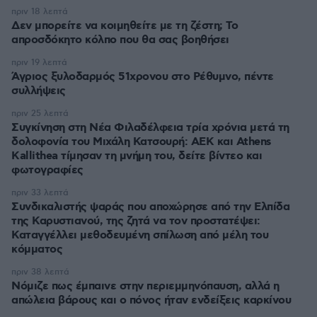
πριν 18 λεπτά
Δεν μπορείτε να κοιμηθείτε με τη ζέστη; Το
απροσδόκητο κόλπο που θα σας βοηθήσει
πριν 19 λεπτά
Άγριος ξυλοδαρμός 51χρονου στο Ρέθυμνο, πέντε
συλλήψεις
πριν 25 λεπτά
Συγκίνηση στη Νέα Φιλαδέλφεια τρία χρόνια μετά τη
δολοφονία του Μιχάλη Κατσουρή: ΑΕΚ και Athens
Kallithea τίμησαν τη μνήμη του, δείτε βίντεο και
φωτογραφίες
πριν 33 λεπτά
Συνδικαλιστής ψαράς που αποχώρησε από την Ελπίδα
της Καρυστιανού, της ζητά να τον προστατέψει:
Καταγγέλλει μεθοδευμένη σπίλωση από μέλη του
κόμματος
πριν 38 λεπτά
Νόμιζε πως έμπαινε στην περιεμμηνόπαυση, αλλά η
απώλεια βάρους και ο πόνος ήταν ενδείξεις καρκίνου