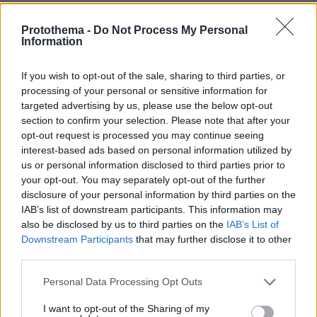
πριν 38 λεπτά
Το τσίπουρο θέλει παρέα και αυτούς τους 9 μεζέδες
Protothema -
Do Not Process My Personal
Information
ΔΕΙΤΕ ΟΛΕΣ ΤΙΣ ΕΙΔΗΣΕΙΣ
If you wish to opt-out of the sale, sharing to third parties, or
processing of your personal or sensitive information for
targeted advertising by us, please use the below opt-out
section to confirm your selection. Please note that after your
ΤΑ ΠΙΟ ΔΗΜΟΦΙΛΗ
opt-out request is processed you may continue seeing
interest-based ads based on personal information utilized by
us or personal information disclosed to third parties prior to
your opt-out. You may separately opt-out of the further
disclosure of your personal information by third parties on the
IAB’s list of downstream participants. This information may
also be disclosed by us to third parties on the
IAB’s List of
Downstream Participants
that may further disclose it to other
third parties.
Please note that this website/app uses one or more Google
Personal Data Processing Opt Outs
services and may gather and store information including but
not limited to your visit or usage behaviour. You may click to
I want to opt-out of the Sharing of my