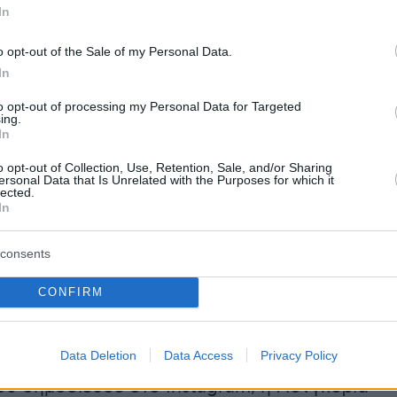
In
unity Foundation και το California
Foundation με δωρεά ύψους 1 εκατομμυρίου
o opt-out of the Sale of my Personal Data.
προκειμένου να βοηθήσει να ανακάμψουν οι
In
 που επλήγησαν από τη φωτιά.
to opt-out of processing my Personal Data for Targeted
ing.
In
λάρια σε όσους βρίσκονται στην
o opt-out of Collection, Use, Retention, Sale, and/or Sharing
ersonal Data that Is Unrelated with the Purposes for which it
lected.
μμή στις πυρκαγιές στο Λος Άντζελες
In
 διάσημη ηθοποιός, γνωστή για την κοινωνικ
consents
ησία, έδωσε 50.000 δολάρια στην οργάνωση
out Humanity», στηρίζοντας όσους βρίσκονται
CONFIRM
γραμμή και τις οικογένειες που επλήγησαν
ικές πυρκαγιές.
Data Deletion
Data Access
Privacy Policy
ου δημοσίευσε στο Instagram, η Λονγκόρια