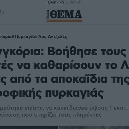
Ελληνικά
English
δα
κόρια
Πυρκαγιά
Λος Άντζελες
γκόρια: Βοήθησε τους
ές να καθαρίσουν το 
ς από τα αποκαΐδια τη
ροφικής πυρκαγιάς
εύτηκε επίσης, να κάνει δωρεά ύψους 1 εκατ.
γάνωση που στηρίζει τους πληγέντες