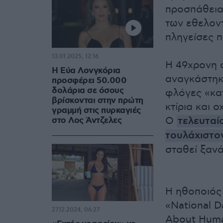
προσπάθεια
των εθελον
πληγείσες π
13.01.2025, 12:16
Η 49χρονη 
Η Εύα Λονγκόρια
αναγκάστηκα
προσφέρει 50.000
δολάρια σε όσους
φλόγες «κατ
βρίσκονται στην πρώτη
κτίρια και 
γραμμή στις πυρκαγιές
Ο
τελευταί
στο Λος Άντζελες
τουλάχιστον
σταθεί ξανά
Η ηθοποιός 
«National D
27.12.2024, 06:27
About Huma