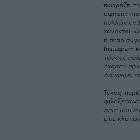
εκφράζει τη
άφησαν πίσω
πολλών ανθρ
χάνονται.
«Ή
η σταρ συγκ
Instagram κ
τόσους πολ
έχασαν πολλ
δουλέψει π
Τέλος, περι
φιλοξενώντα
σπίτι μου ε
είπε κλείνο