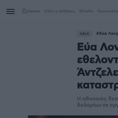
Games
Όλες οι Ειδήσεις
Ελλάδα
Πρωτοσέλι
Εύα Λονγ
GALA
Εύα Λον
εθελοντ
Άντζελε
καταστ
Η ηθοποιός δεσμ
δολαρίων σε ορ