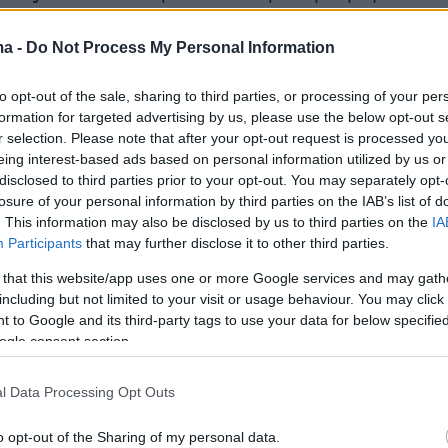
ν τα αποκαΐδια από την πόλη. Σε φωτογραφίε
ισε η DailyMail, η Εύα Λονγκόρια φαίνεται ν
ma -
Do Not Process My Personal Information
ρμα εργασίας, ενώ ετοιμάζει κουτιά με
to opt-out of the sale, sharing to third parties, or processing of your per
 που θα παραδοθούν στους πληγέντες της
formation for targeted advertising by us, please use the below opt-out s
Σε άλλη φωτογραφία, φαίνεται να αγκαλιάζει
r selection. Please note that after your opt-out request is processed y
 εθελόντριες, σε ένδειξη στήριξης.
eing interest-based ads based on personal information utilized by us or
disclosed to third parties prior to your opt-out. You may separately opt-
losure of your personal information by third parties on the IAB’s list of
ria comforts volunteers as she helps clean up debri
. This information may also be disclosed by us to third parties on the
IA
res after donating $1million in relief
Participants
that may further disclose it to other third parties.
t.co/SAGAt8GwVp
 that this website/app uses one or more Google services and may gath
including but not limited to your visit or usage behaviour. You may click 
Mail Celebrity (@DailyMailCeleb)
January 16,
 to Google and its third-party tags to use your data for below specifi
ogle consent section.
l Data Processing Opt Outs
τή δεν ήταν η μόνη βοήθεια που προσέφερε η
o opt-out of the Sharing of my personal data.
ια. Η ηθοποιός δεσμεύτηκε να στηρίξει το