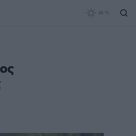
25
°C
Λος
ς