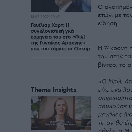
Ο αγαπημέν
ετών, με το
14.03.2022, 10:42
είδηση.
Γουίλιαμ Χαρτ: Η
συγκλονιστική γκέι
ερμηνεία του στο «Φιλί
της Γυναίκας Αράχνης»
Η 74χρονη 
που του χάρισε το Όσκαρ
του στην τα
βίντεο, το 
«Ο Μπιλ, ότ
Thema Insights
είχε ένα λο
απεριποίητ
πουλούσε να
μεγάλες δια
το αν θα έπ
ήθελε, ο Μπ