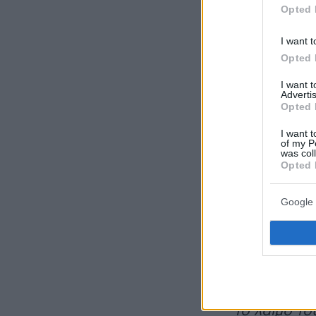
Opted 
I want t
Opted 
I want 
Advertis
Opted 
I want t
of my P
was col
Opted 
Google 
Στη συνέχει
Χαρτ και λέε
όμορφους α
ένιωθε πως
το λαιμό το