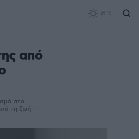
25
°C
της από
ο
ασμό στο
από τη ζωή -