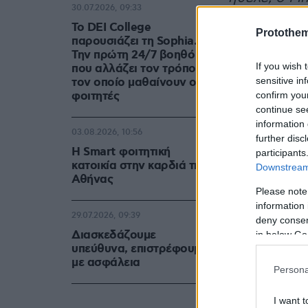
30.07.2026, 09:33
ηθοποιός.
Το DEI College
Protothe
παρουσιάζει τη Sophia.
Την πρώτη 24/7 βοηθό AI
If you wish 
που αλλάζει τον τρόπο με
sensitive in
τον οποίο μαθαίνουν οι
φοιτητές
confirm you
continue se
information 
03.08.2026, 10:56
further disc
Η Smart φοιτητική
participants
κατοικία στην καρδιά της
Downstream 
Αθήνας
Please note
information 
29.07.2026, 09:39
deny consent
Διασκεδάζουμε
in below Go
υπεύθυνα, επιστρέφουμε
με ασφάλεια
Persona
I want t