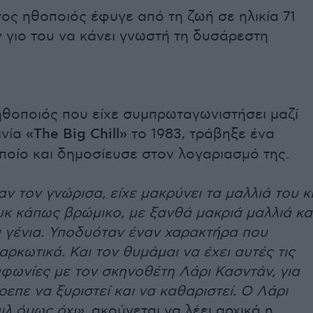
ος ηθοποιός έφυγε από τη ζωή σε ηλικία 71
ν γιο του να κάνει γνωστή τη δυσάρεστη
ηθοποιός που είχε συμπρωταγωνιστήσει μαζί
ινία
«The Big Chill»
το 1983, τράβηξε ένα
οποίο και δημοσίευσε στον λογαριασμό της.
αν τον γνώρισα, είχε μακρύνει τα μαλλιά του κ
υκ κάπως βρώμικο, με ξανθά μακριά μαλλιά κα
α γένια. Υποδυόταν έναν χαρακτήρα που
ρκωτικά. Και τον θυμάμαι να έχει αυτές τις
φωνίες με τον σκηνοθέτη Λάρι Κασντάν, για
ρεπε να ξυριστεί και να καθαριστεί. Ο Λάρι
ιλ όμως όχι»,
ακούγεται να λέει αρχικά η