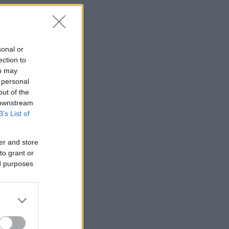
sonal or
ection to
ou may
 personal
out of the
 downstream
B’s List of
er and store
to grant or
ed purposes