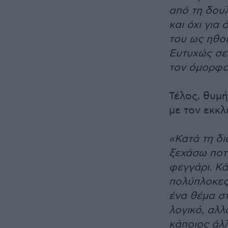
από τη δουλ
και όχι για
του ως ηθοπ
Ευτυχώς σε 
τον όμορφο 
Τέλος, θυμή
με τον εκκλ
«Κατά τη δι
ξεχάσω ποτέ
φεγγάρι. Κά
πολύπλοκες
ένα θέμα στ
λογικό, αλ
κάποιος άλλ