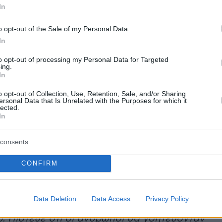
In
o opt-out of the Sale of my Personal Data.
In
to opt-out of processing my Personal Data for Targeted
ing.
In
o opt-out of Collection, Use, Retention, Sale, and/or Sharing
ersonal Data that Is Unrelated with the Purposes for which it
lected.
A post shared by The Real Glenn Close (@glennclose)
In
consents
α, θυμάται κι άλλες στιγμές με τον Γουίλιαμ
CONFIRM
ι για εκείνον:
«Ήταν ένας από τους πιο
νθρώπους που έχω δει ποτέ. Νομίζω ότι
Data Deletion
Data Access
Privacy Policy
 το πρόσωπό του θα ήταν μια θηλιά γύρω από
υ. Πίστευε ότι οι άνθρωποι θα γοητεύονταν