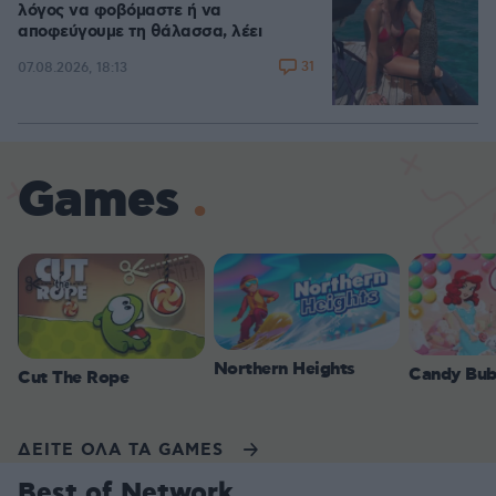
λόγος να φοβόμαστε ή να
αποφεύγουμε τη θάλασσα, λέει
31
07.08.2026, 18:13
Games
Northern Heights
Candy Bub
Cut The Rope
ΔΕΙΤΕ ΟΛΑ ΤΑ GAMES
Best of Network