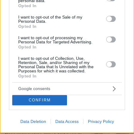
personal data.
grant or deny consent to Google and its third-party tags to
Opted In
use your data for below specified purposes in below Google
consent section.
I want to opt-out of the Sale of my
Personal Data.
Opted In
I want to opt-out of processing my
Personal Data for Targeted Advertising.
Opted In
I want to opt-out of Collection, Use,
Retention, Sale, and/or Sharing of my
Personal Data that Is Unrelated with the
Purposes for which it was collected.
Opted In
Google consents
Loaded
:
100.00%
07.08.2026, 18:54
CONFIRM
«Κάτι απέσπασε την προσοχή του οδηγού»:
Πραγματογνώμονας επιχειρεί να ρίξει φως στα
αίτια του δυστυχήματος στις Σέρρες
Data Deletion
Data Access
Privacy Policy