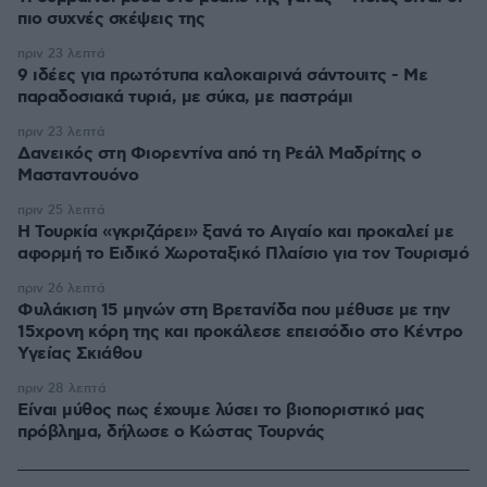
πιο συχνές σκέψεις της
πριν 23 λεπτά
9 ιδέες για πρωτότυπα καλοκαιρινά σάντουιτς - Με
παραδοσιακά τυριά, με σύκα, με παστράμι
πριν 23 λεπτά
Δανεικός στη Φιορεντίνα από τη Ρεάλ Μαδρίτης ο
Μασταντουόνο
πριν 25 λεπτά
Η Τουρκία «γκριζάρει» ξανά το Αιγαίο και προκαλεί με
αφορμή το Ειδικό Χωροταξικό Πλαίσιο για τον Τουρισμό
πριν 26 λεπτά
Φυλάκιση 15 μηνών στη Βρετανίδα που μέθυσε με την
15χρονη κόρη της και προκάλεσε επεισόδιο στο Κέντρο
Υγείας Σκιάθου
πριν 28 λεπτά
Είναι μύθος πως έχουμε λύσει το βιοποριστικό μας
πρόβλημα, δήλωσε ο Κώστας Τουρνάς