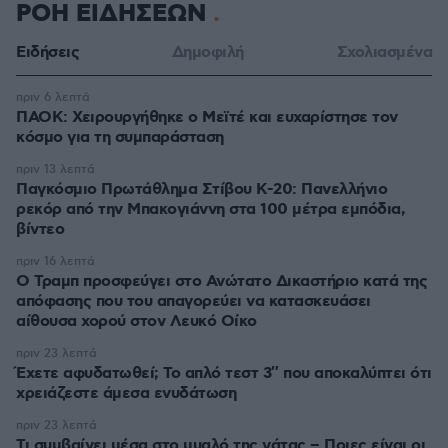
ΡΟΗ ΕΙΔΗΣΕΩΝ
Ειδήσεις
Δημοφιλή
Σχολιασμένα
πριν 6 λεπτά
ΠΑΟΚ: Χειρουργήθηκε ο Μεϊτέ και ευχαρίστησε τον
κόσμο για τη συμπαράσταση
πριν 13 λεπτά
Παγκόσμιο Πρωτάθλημα Στίβου Κ-20: Πανελλήνιο
ρεκόρ από την Μπακογιάννη στα 100 μέτρα εμπόδια,
βίντεο
πριν 16 λεπτά
Ο Τραμπ προσφεύγει στο Ανώτατο Δικαστήριο κατά της
απόφασης που του απαγορεύει να κατασκευάσει
αίθουσα χορού στον Λευκό Οίκο
πριν 23 λεπτά
Έχετε αφυδατωθεί; Το απλό τεστ 3″ που αποκαλύπτει ότι
χρειάζεστε άμεσα ενυδάτωση
πριν 23 λεπτά
Τι συμβαίνει μέσα στο μυαλό της γάτας – Ποιες είναι οι