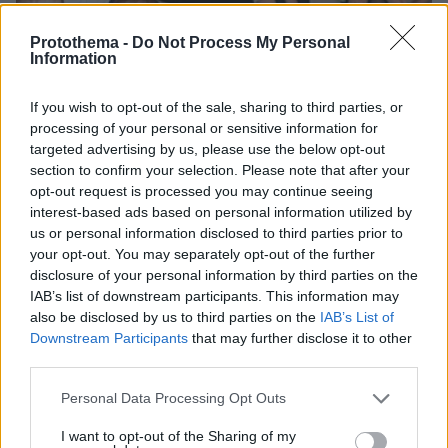
Protothema -
Do Not Process My Personal
Information
If you wish to opt-out of the sale, sharing to third parties, or
processing of your personal or sensitive information for
targeted advertising by us, please use the below opt-out
section to confirm your selection. Please note that after your
opt-out request is processed you may continue seeing
interest-based ads based on personal information utilized by
07.08.2026, 15:59
us or personal information disclosed to third parties prior to
Είδος υπό εξαφάνιση οι υπερπολύτεκνοι στην
your opt-out. You may separately opt-out of the further
Ελλάδα που γερνάει: Τα... δύο ταψιά μεσημεριανό,
disclosure of your personal information by third parties on the
τα επιδόματα, η καθημερινότητά τους
IAB’s list of downstream participants. This information may
also be disclosed by us to third parties on the
IAB’s List of
Downstream Participants
that may further disclose it to other
third parties.
Please note that this website/app uses one or more Google
Personal Data Processing Opt Outs
services and may gather and store information including but
not limited to your visit or usage behaviour. You may click to
I want to opt-out of the Sharing of my