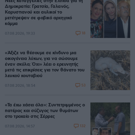
Νέες καταγγελίες στην Ελπίδα για τη
Δημοκρατία: Γρατσία, Γαλανός,
Καρυστιανού και αυλικοί το
μετέτρεψαν σε φοβικό αρχηγικό
κόμμα
18
07.08.2026, 19:33
«Άξιζε να θέσουμε σε κίνδυνο μια
οικογένεια λύκων, για να σώσουμε
έναν σκύλο; Όχι» λέει ο ερευνητής
μετά τις επικρίσεις για τον θάνατο του
λευκού κουταβιού
53
07.08.2026, 18:54
«Τα έχω χάσει όλα»: Συντετριμμένος ο
πατέρας και σύζυγος των θυμάτων
στο τροχαίο στις Σέρρες
132
07.08.2026, 14:57