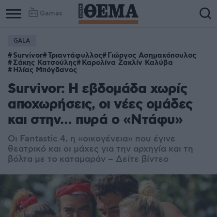
Games
GALA
Column
Column
Survivor
Τριαντάφυλλος
Γιώργος Ασημακόπουλος
1
2
Σάκης Κατσούλης
Καρολίνα Ζακλίν Καλύβα
Ηλίας Μπόγδανος
Survivor: Η εβδομάδα χωρίς
αποχωρήσεις, οι νέες ομάδες
και στην… πυρά ο «Ντάφυ»
Οι Fantastic 4, η «οικογένεια» που έγινε
θεατρικό και οι μάχες για την αρχηγία και τη
βόλτα με το καταμαράν – Δείτε βίντεο