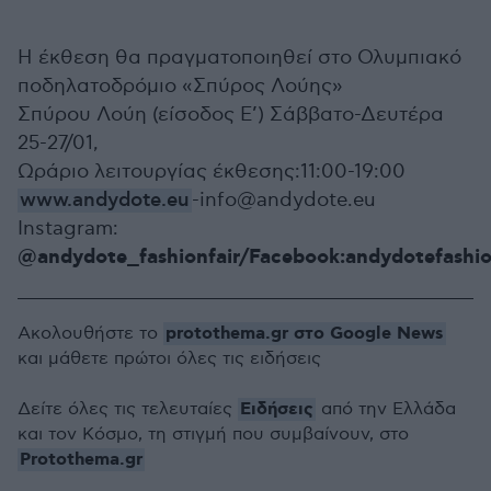
Η έκθεση θα πραγματοποιηθεί στο Ολυμπιακό
ποδηλατοδρόμιο «Σπύρος Λούης»
Σπύρου Λούη (είσοδος Ε’) Σάββατο-Δευτέρα
25-27/01,
Ωράριο λειτουργίας έκθεσης:11:00-19:00
www.andydote.eu
-info@andydote.eu
Instagram:
@andydote_fashionfair/Facebook:andydotefashio
protothema.gr στο Google News
Ακολουθήστε το
και μάθετε πρώτοι όλες τις ειδήσεις
Ειδήσεις
Δείτε όλες τις τελευταίες
από την Ελλάδα
και τον Κόσμο, τη στιγμή που συμβαίνουν, στο
Protothema.gr