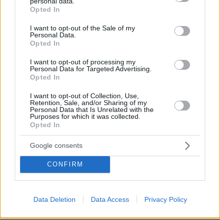
ηλικιωμένη στη Βοιωτία
personal data.
grant or deny consent to Google and its third-party tags to
Opted In
use your data for below specified purposes in below Google
πριν 11 λεπτά
consent section.
Πάργα: Εκεί που η ηπειρωτική Ελλάδα μοιάζει με νησί
I want to opt-out of the Sale of my
Personal Data.
πριν 12 λεπτά
Opted In
Το πιο συχνό λάθος όταν ψωνίζουμε τρόφιμα το
καλοκαίρι – Και πώς να το αποφύγουμε
I want to opt-out of processing my
Personal Data for Targeted Advertising.
Opted In
πριν 12 λεπτά
Πάνω από 50.000 Βορειοκορεάτες στρατιώτες θα
I want to opt-out of Collection, Use,
αναπτυχθούν στη Ρωσία, λέει ο Ζελένσκι
Retention, Sale, and/or Sharing of my
Personal Data that Is Unrelated with the
πριν 31 λεπτά
Purposes for which it was collected.
Τα σοβαρά λάθη που κάνουμε και επηρεάζεται η υγεία
Opted In
του σκύλου μας
Google consents
πριν 36 λεπτά
Ο Τομ Χόλαντ δάκρυσε όταν είδε τη Ζεντάγια στον
CONFIRM
«μυστικό» γάμο τους στην Αγγλία
πριν 39 λεπτά
«Μπαϊράκι» του Νετανιάχου, απορρίπτει το ειρηνευτικό
Data Deletion
Data Access
Privacy Policy
σχέδιο του Τραμπ για τη Γάζα: Δεν αποσύρουμε τον
στρατό μέχρι να αφοπλιστεί εντελώς η Χαμάς