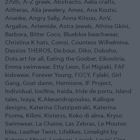
275th, A–Z greek, Abstracto, Aelia crafts,
Aitheras, Alia jewelery, Ames, Ana Koutsi,
Ananke, Angry Sally, Anna Kitsou, AnV,
Argalios, Artemide, Astra jewels, Athina Gkini,
Barbora, Bitter Coco, Blueblue beachwear,
Christina K hats, Comsi, Countess Wilhelmina,
Dassios THEROS, De.bour, Diko, Doboho,
Dots.art for all, Eating the Goober, Eikositria,
Emma swimwear, Etty Leon, Evi Migiaki, FAF
kidswear, Forever Young, FOΞΥ, Fylaki, Girl
Gang, Goat damn, Hermione, IF Project,
Individual, Iosifina, Iraida, Iride de portu, Island
tales, Ivaya, K.Alexandropoulou, Kalliope
designs, Katerina Chatzipetraki, Katerina
Psoma, Kilimi, Kisterss, Koko di alma, Kryso
Swimwear, La Chaine, Las Zebras, Le Mouton
bleu, Leather Twist, Lifelikes, Limelight by