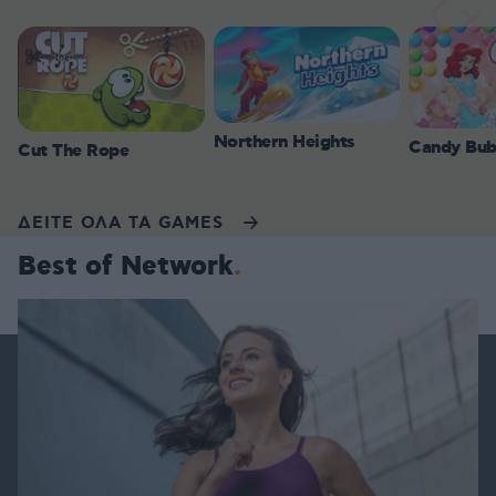
Northern Heights
Candy Bub
Cut The Rope
ΔΕΙΤΕ ΟΛΑ ΤΑ GAMES
Best of Network