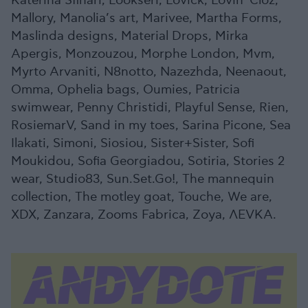
Katerina Sfinari, Lookseri, Lovick, Lovin’ Cloz,
Mallory, Manolia’s art, Marivee, Martha Forms,
Maslinda designs, Material Drops, Mirka
Apergis, Monzouzou, Morphe London, Mvm,
Myrto Arvaniti, N8notto, Nazezhda, Neenaout,
Omma, Ophelia bags, Oumies, Patricia
swimwear, Penny Christidi, Playful Sense, Rien,
RosiemarV, Sand in my toes, Sarina Picone, Sea
Ilakati, Simoni, Siosiou, Sister+Sister, Sofi
Moukidou, Sofia Georgiadou, Sotiria, Stories 2
wear, Studio83, Sun.Set.Go!, The mannequin
collection, The motley goat, Touche, We are,
XDX, Zanzara, Zooms Fabrica, Zoya, ΛΕVKA.