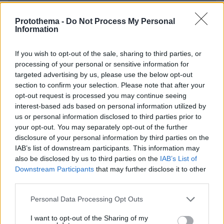
Protothema -
Do Not Process My Personal
Information
If you wish to opt-out of the sale, sharing to third parties, or
processing of your personal or sensitive information for
* Υποχρεωτικά πεδία
targeted advertising by us, please use the below opt-out
section to confirm your selection. Please note that after your
opt-out request is processed you may continue seeing
interest-based ads based on personal information utilized by
ΡΟΗ ΕΙΔΗΣΕΩΝ
us or personal information disclosed to third parties prior to
your opt-out. You may separately opt-out of the further
Ειδήσεις
Δημοφιλή
Σχολιασμένα
disclosure of your personal information by third parties on the
IAB’s list of downstream participants. This information may
also be disclosed by us to third parties on the
IAB’s List of
πριν 7 λεπτά
Σκιάθος: 15χρονος κατήγγειλε 17χρονο για κατ'
Downstream Participants
that may further disclose it to other
εξακολούθηση βιασμό και εκβιασμό με βίντεο, τι
third parties.
περιέγραψε στις Αρχές
Please note that this website/app uses one or more Google
Personal Data Processing Opt Outs
πριν 7 λεπτά
services and may gather and store information including but
Απατεώνας άρπαξε 400.000 ευρώ και κοσμήματα από
not limited to your visit or usage behaviour. You may click to
I want to opt-out of the Sharing of my