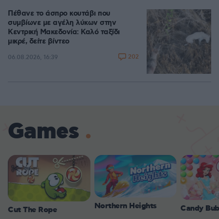
Πέθανε το άσπρο κουτάβι που
συμβίωνε με αγέλη λύκων στην
Κεντρική Μακεδονία: Καλό ταξίδι
μικρέ, δείτε βίντεο
202
06.08.2026, 16:39
Games
Northern Heights
Candy Bub
Cut The Rope