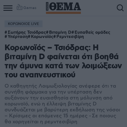
Games
ΚΟΡΩΝΟΙΟΣ LIVE
Σωτήρης Τσιόδρας
Βιταμίνη D
Ευπαθείς ομάδες
Υπέρταση
Κορωνοϊός
Ρεμντεσιβίρη
Κορωνοϊός – Τσιόδρας: Η
βιταμίνη D φαίνεται ότι βοηθά
την άμυνα κατά των λοιμώξεων
του αναπνευστικού
Ο καθηγητής Λοιμωξιολογίας ανέφερε ότι τα
συνήθη φάρμακα για την υπέρταση δεν
αυξάνουν την ευαισθησία στη μόλυνση από
κορωνοϊό, ενώ η έλλειψη βιταμίνης D
συνδυάζεται με βαρύτερη εκδήλωση της νόσοι
– Κρίσιμες οι επόμενες 15 ημέρες - Σε ποιους
θα χορηγείται η ρεμντεσιβίρη