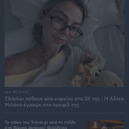
πριν 40 λεπτά
Tiktoker πέθανε από καρκίνο στα 26 της - Η Αλίσα
Μιλάνο έγραψε στο προφίλ της
To video του Travel.gr από το ταξίδι
στα Βόρεια Άγραφα: Φιλόξενοι