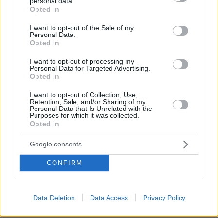
personal data.
grant or deny consent to Google and its third-party tags to
Opted In
use your data for below specified purposes in below Google
consent section.
I want to opt-out of the Sale of my
Personal Data.
ΡΟΗ ΕΙΔΗΣΕΩΝ
Opted In
Ειδήσεις
Δημοφιλή
Σχολιασμένα
I want to opt-out of processing my
Personal Data for Targeted Advertising.
Opted In
πριν 10 λεπτά
Μέχρι το τέλος του καλοκαιριού αυτά τα ζώδια θα
I want to opt-out of Collection, Use,
Retention, Sale, and/or Sharing of my
έχουν βρει την αληθινή αγάπη
Personal Data that Is Unrelated with the
Purposes for which it was collected.
πριν 10 λεπτά
Opted In
Άρτος: Όσα πρέπει να γνωρίζουμε για το προζύμι, τη
μαγιά, το sourdough και το levain
Google consents
πριν 12 λεπτά
Συνελήφθη 56χρονος στο αεροδρόμιο Μυκόνου με
CONFIRM
2.280 πακέτα λαθραίων τσιγάρων, δείτε εικόνες
πριν 15 λεπτά
Data Deletion
Data Access
Privacy Policy
Μειωμένη κερδοφορία έχει η BMW. Τι φταίει;
πριν 17 λεπτά