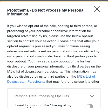
Ειδήσεις σήμερα:
Protothema -
Do Not Process My Personal
Information
Κορωνοϊός: 102 χώρες έχουν προσφύγει στο
ΔΝΤ
If you wish to opt-out of the sale, sharing to third parties, or
processing of your personal or sensitive information for
Με αντισηπτικά και μάσκες η είσοδος στις
targeted advertising by us, please use the below opt-out
section to confirm your selection. Please note that after your
εκκλησίες για ατομική προσευχή
opt-out request is processed you may continue seeing
interest-based ads based on personal information utilized by
Πώς αλλάζει η ζωή μας από Δευτέρα: Τι ισχύει
us or personal information disclosed to third parties prior to
για μάσκες, καταστήματα, μετακινήσεις
your opt-out. You may separately opt-out of the further
disclosure of your personal information by third parties on the
IAB’s list of downstream participants. This information may
also be disclosed by us to third parties on the
IAB’s List of
protothema.gr στο Google News
Ακολουθήστε το
Downstream Participants
that may further disclose it to other
και μάθετε πρώτοι όλες τις ειδήσεις
third parties.
Ειδήσεις
Δείτε όλες τις τελευταίες
από την Ελλάδα
Please note that this website/app uses one or more Google
Personal Data Processing Opt Outs
services and may gather and store information including but
και τον Κόσμο, τη στιγμή που συμβαίνουν, στο
not limited to your visit or usage behaviour. You may click to
I want to opt-out of the Sharing of my
Protothema.gr