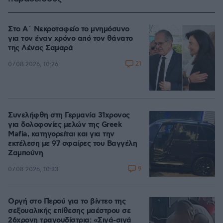
Στο Α΄ Νεκροταφείο το μνημόσυνο
για τον έναν χρόνο από τον θάνατο
της Λένας Σαμαρά
21
07.08.2026, 10:26
Συνελήφθη στη Γερμανία 31χρονος
για δολοφονίες μελών της Greek
Mafia, κατηγορείται και για την
εκτέλεση με 97 σφαίρες του Βαγγέλη
Ζαμπούνη
9
07.08.2026, 10:33
Οργή στο Περού για το βίντεο της
σεξουαλικής επίθεσης μαέστρου σε
26χρονη τραγουδίστρια: «Σιγά-σιγά