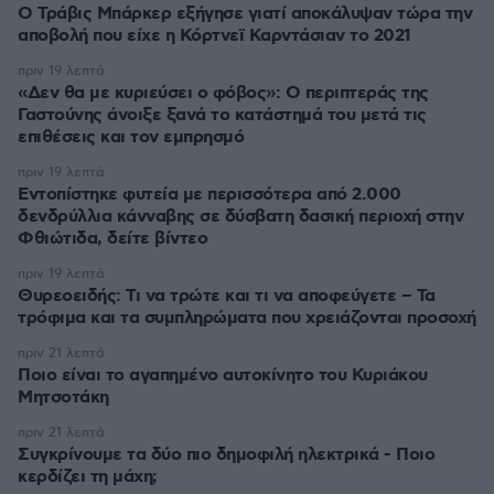
O Τράβις Μπάρκερ εξήγησε γιατί αποκάλυψαν τώρα την
αποβολή που είχε η Κόρτνεϊ Καρντάσιαν το 2021
πριν 19 λεπτά
«Δεν θα με κυριεύσει ο φόβος»: Ο περιπτεράς της
Γαστούνης άνοιξε ξανά το κατάστημά του μετά τις
επιθέσεις και τον εμπρησμό
πριν 19 λεπτά
Εντοπίστηκε φυτεία με περισσότερα από 2.000
δενδρύλλια κάνναβης σε δύσβατη δασική περιοχή στην
Φθιώτιδα, δείτε βίντεο
πριν 19 λεπτά
Θυρεοειδής: Τι να τρώτε και τι να αποφεύγετε – Τα
τρόφιμα και τα συμπληρώματα που χρειάζονται προσοχή
πριν 21 λεπτά
Ποιο είναι το αγαπημένο αυτοκίνητο του Κυριάκου
Μητσοτάκη
πριν 21 λεπτά
Συγκρίνουμε τα δύο πιο δημοφιλή ηλεκτρικά - Ποιο
κερδίζει τη μάχη;