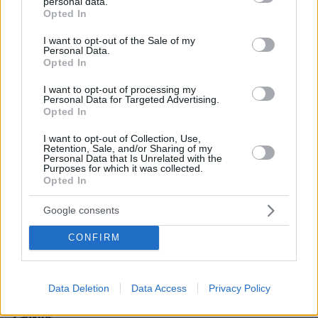
με e-mail γινεται?
personal data.
grant or deny consent to Google and its third-party tags to
Opted In
use your data for below specified purposes in below Google
ΑΠΑΝΤΗΣΗ
consent section.
I want to opt-out of the Sale of my
Personal Data.
Πατήρ Κλαπαμένιος
Opted In
08.04.2020, 17:50
I want to opt-out of processing my
Ένας παπάς από την εκκλησία με δίκυκλο " παπάκι "
Personal Data for Targeted Advertising.
και το κασελάκι από πίσω με την ιερή επιγραφή "
Opted In
Ιερός Ναός Αγίας/Αγίου ...." θα κάνει
I want to opt-out of Collection, Use,
ντελίβερυ..............................
Retention, Sale, and/or Sharing of my
Personal Data that Is Unrelated with the
ΑΠΑΝΤΗΣΗ
Purposes for which it was collected.
Opted In
Λυκούργος
08.04.2020, 18:41
Google consents
Αγίουίουίουίουίου θα τους κουβαλάνε μετά τα
CONFIRM
ασθενοφόρα. Όποιος έχει σταυρό στη πόρτα
φορτώνεται
ΑΠΑΝΤΗΣΗ
Data Deletion
Data Access
Privacy Policy
Zagklos