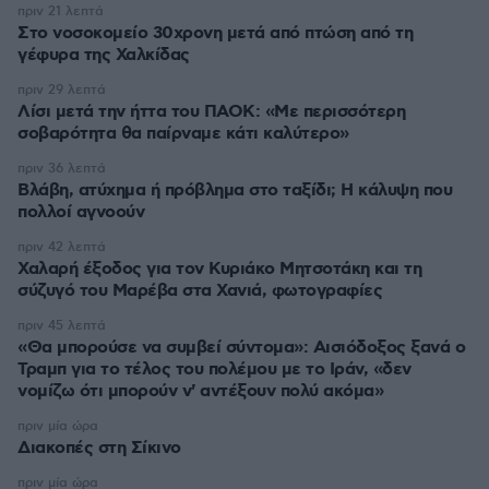
πριν 21 λεπτά
Στο νοσοκομείο 30χρονη μετά από πτώση από τη
γέφυρα της Χαλκίδας
πριν 29 λεπτά
Λίσι μετά την ήττα του ΠΑΟΚ: «Με περισσότερη
σοβαρότητα θα παίρναμε κάτι καλύτερο»
πριν 36 λεπτά
Βλάβη, ατύχημα ή πρόβλημα στο ταξίδι; Η κάλυψη που
πολλοί αγνοούν
πριν 42 λεπτά
Χαλαρή έξοδος για τον Κυριάκο Μητσοτάκη και τη
σύζυγό του Μαρέβα στα Χανιά, φωτογραφίες
πριν 45 λεπτά
«Θα μπορούσε να συμβεί σύντομα»: Αισιόδοξος ξανά ο
Τραμπ για το τέλος του πολέμου με το Ιράν, «δεν
νομίζω ότι μπορούν ν' αντέξουν πολύ ακόμα»
πριν μία ώρα
Διακοπές στη Σίκινο
πριν μία ώρα