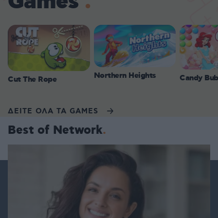
Games
Northern Heights
Candy Bub
Cut The Rope
ΔΕΙΤΕ ΟΛΑ ΤΑ GAMES
Best of Network