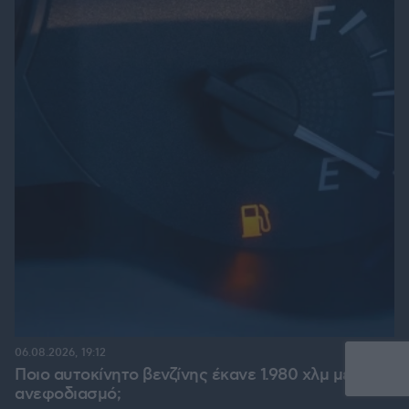
06.08.2026, 19:12
Ποιο αυτοκίνητο βενζίνης έκανε 1.980 χλμ με έναν
ανεφοδιασμό;