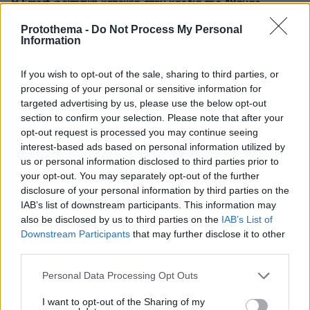
Η Smart φοιτητική κατοικία στην καρδιά της Αθήνας
Protothema -
Do Not Process My Personal
29.07.2026, 09:39
Information
Διασκεδάζουμε υπεύθυνα, επιστρέφουμε με ασφάλεια
If you wish to opt-out of the sale, sharing to third parties, or
ΣΧΟΛΙΑ
(10)
processing of your personal or sensitive information for
targeted advertising by us, please use the below opt-out
ΠΡΟΣΘΗΚΗ ΣΧΟΛΙΟΥ
section to confirm your selection. Please note that after your
opt-out request is processed you may continue seeing
interest-based ads based on personal information utilized by
us or personal information disclosed to third parties prior to
@
your opt-out. You may separately opt-out of the further
08.04.2020, 19:34
disclosure of your personal information by third parties on the
Το δικο μου , μην το φερνετε , δωστε το σε κανεναν
IAB’s list of downstream participants. This information may
also be disclosed by us to third parties on the
IAB’s List of
φτωχο .....
Downstream Participants
that may further disclose it to other
ΑΠΑΝΤΗΣΗ
third parties.
Please note that this website/app uses one or more Google
Personal Data Processing Opt Outs
john
services and may gather and store information including but
08.04.2020, 18:35
not limited to your visit or usage behaviour. You may click to
I want to opt-out of the Sharing of my