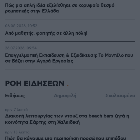
Πώς μια απλή ιδέα εξελίχθηκε σε κορυφαίο θεσμό
ρομποτικής στην Ελλάδα
06.08.2026, 10:52
Από μαθητής, φοιτητής σε άλλη πόλη!
26.07.2026, 09:54
Επαγγελματική Εκπαίδευση & Εξειδίκευση: Το Mοντέλο που
σε Bάζει στην Aγορά Eργασίας
ΡΟΗ ΕΙΔΗΣΕΩΝ
Ειδήσεις
Δημοφιλή
Σχολιασμένα
πριν 7 λεπτά
Διακοπή λειτουργίας των ντουζ στα beach bars ζητά η
κοινότητα Σάρτης στη Χαλκιδική
πριν 13 λεπτά
Πώς θα κάνουμε μια περιποίηση προσώπου επιπέδου