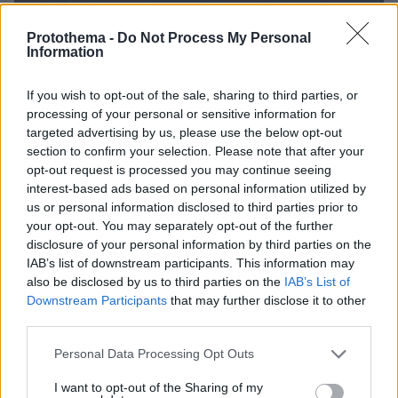
Protothema -
Do Not Process My Personal
Information
If you wish to opt-out of the sale, sharing to third parties, or
processing of your personal or sensitive information for
targeted advertising by us, please use the below opt-out
section to confirm your selection. Please note that after your
opt-out request is processed you may continue seeing
interest-based ads based on personal information utilized by
us or personal information disclosed to third parties prior to
your opt-out. You may separately opt-out of the further
disclosure of your personal information by third parties on the
IAB’s list of downstream participants. This information may
also be disclosed by us to third parties on the
IAB’s List of
Downstream Participants
that may further disclose it to other
third parties.
Loaded
:
100.00%
09.08.2026, 14:15
Please note that this website/app uses one or more Google
Personal Data Processing Opt Outs
Η Πολιτική Αεροπορία διαπίστωσε κενό στον νόμο
services and may gather and store information including but
όταν ένας... απίθανος τύπος προσγείωσε το
not limited to your visit or usage behaviour. You may click to
I want to opt-out of the Sharing of my