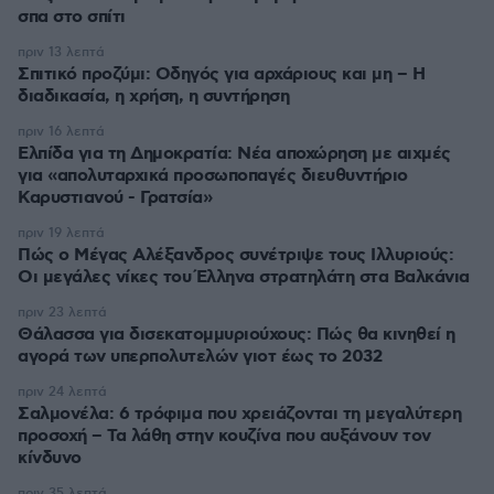
σπα στο σπίτι
πριν 13 λεπτά
Σπιτικό προζύμι: Οδηγός για αρχάριους και μη – Η
διαδικασία, η χρήση, η συντήρηση
πριν 16 λεπτά
Ελπίδα για τη Δημοκρατία: Νέα αποχώρηση με αιχμές
για «απολυταρχικά προσωποπαγές διευθυντήριο
Καρυστιανού - Γρατσία»
πριν 19 λεπτά
Πώς ο Μέγας Αλέξανδρος συνέτριψε τους Ιλλυριούς:
Οι μεγάλες νίκες του Έλληνα στρατηλάτη στα Βαλκάνια
πριν 23 λεπτά
Θάλασσα για δισεκατομμυριούχους: Πώς θα κινηθεί η
αγορά των υπερπολυτελών γιοτ έως το 2032
πριν 24 λεπτά
Σαλμονέλα: 6 τρόφιμα που χρειάζονται τη μεγαλύτερη
προσοχή – Τα λάθη στην κουζίνα που αυξάνουν τον
κίνδυνο
πριν 35 λεπτά