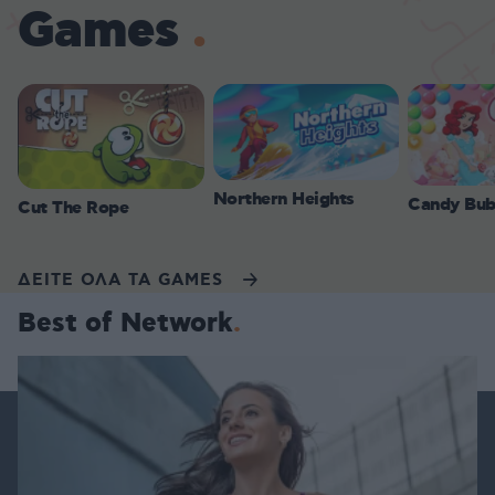
Games
Northern Heights
Candy Bub
Cut The Rope
ΔΕΙΤΕ ΟΛΑ ΤΑ GAMES
Best of Network