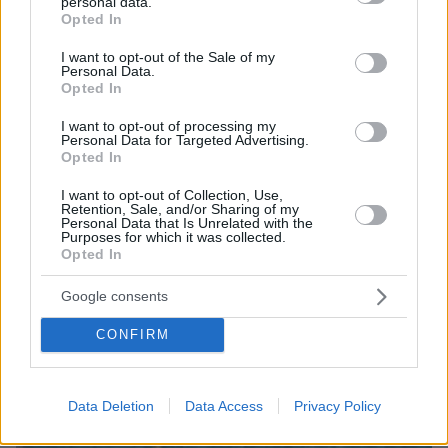
personal data.
ελικόπτερό του στο Σαρακήνικο με εκατοντάδες
grant or deny consent to Google and its third-party tags to
Opted In
λουόμενους - Παρέμβαση Εισαγγελέα
use your data for below specified purposes in below Google
consent section.
I want to opt-out of the Sale of my
Personal Data.
Opted In
I want to opt-out of processing my
Personal Data for Targeted Advertising.
Opted In
I want to opt-out of Collection, Use,
Retention, Sale, and/or Sharing of my
Personal Data that Is Unrelated with the
Purposes for which it was collected.
Opted In
Google consents
CONFIRM
Data Deletion
Data Access
Privacy Policy