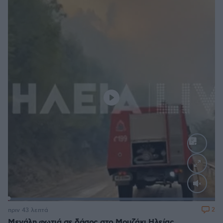
Loaded
:
100.00%
2
πριν 43 λεπτά
Μεγάλη φωτιά σε δάσος στο Μουζάκι Ηλείας,