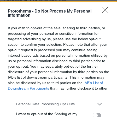
ΑΠΑΝΤΗΣΗ
Protothema -
Do Not Process My Personal
Information
ΙΩΝΑΣ
If you wish to opt-out of the sale, sharing to third parties, or
10.06.2026, 20:52
processing of your personal or sensitive information for
Το αυτοκίνητο "εκινείτο" ή "κινείτο" και δεν
targeted advertising by us, please use the below opt-out
"κινούταν".
section to confirm your selection. Please note that after your
ΑΠΑΝΤΗΣΗ
opt-out request is processed you may continue seeing
interest-based ads based on personal information utilized by
us or personal information disclosed to third parties prior to
έπινε για το χαμένο δίπλωμα
your opt-out. You may separately opt-out of the further
10.06.2026, 20:52
disclosure of your personal information by third parties on the
Μαζί του είμαστε
IAB’s list of downstream participants. This information may
ΑΠΑΝΤΗΣΗ
also be disclosed by us to third parties on the
IAB’s List of
Downstream Participants
that may further disclose it to other
third parties.
Πολλοι
10.06.2026, 20:51
Please note that this website/app uses one or more Google
Personal Data Processing Opt Outs
services and may gather and store information including but
τρελλοι σε αυτη τη χωρα.
not limited to your visit or usage behaviour. You may click to
I want to opt-out of the Sharing of my
ΑΠΑΝΤΗΣΗ