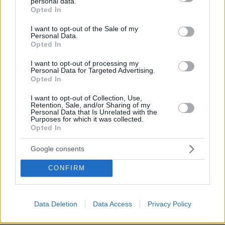
personal data.
grant or deny consent to Google and its third-party tags to
Opted In
use your data for below specified purposes in below Google
@
consent section.
I want to opt-out of the Sale of my
10.06.2026, 21:48
Personal Data.
Σε ανάλογα γκρουπ του φεισμπουκ είναι αυτοί
Opted In
που μιλούν για εισρακτικά μέτρα, που δε θέλουν
I want to opt-out of processing my
αλκοτεστ, που λένε: η τροχαία δεν κυνηγά τους
Personal Data for Targeted Advertising.
γύφτους αλλά μόνο τους «νομοταγείς», που
Opted In
θέλουν να πίνουν και να οδηγούν αλλιώς
καταπιέζονται τα δικαιώματά τους κτλ κτλ.
I want to opt-out of Collection, Use,
Retention, Sale, and/or Sharing of my
ΑΠΑΝΤΗΣΗ
Personal Data that Is Unrelated with the
Purposes for which it was collected.
Opted In
Google consents
κατεχομενα πατησια
CONFIRM
10.06.2026, 20:48
σε κανονικες χωρες θα πηγαινε κατευθειαν στην
φυλακη ο μεθυσμενος δολοφονος
Data Deletion
Data Access
Privacy Policy
ΑΠΑΝΤΗΣΗ