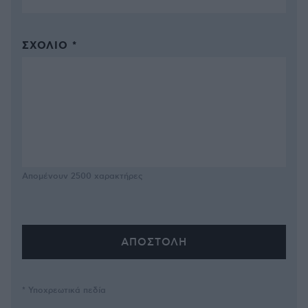
ΣΧΌΛΙΟ *
Απομένουν
2500
χαρακτήρες
* Υποχρεωτικά πεδία