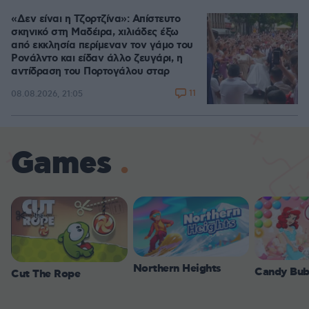
«Δεν είναι η Τζορτζίνα»: Απίστευτο
σκηνικό στη Μαδέιρα, χιλιάδες έξω
από εκκλησία περίμεναν τον γάμο του
Ρονάλντο και είδαν άλλο ζευγάρι, η
αντίδραση του Πορτογάλου σταρ
11
08.08.2026, 21:05
Games
Northern Heights
Candy Bub
Cut The Rope