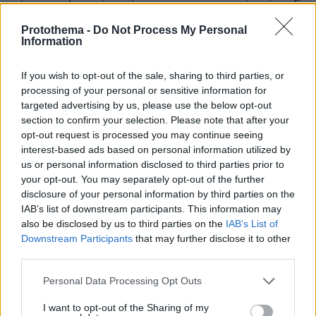
κάποιον ειλικρινή και έτοιμο για πραγματική σχέση. Γι
αυτό δημιουργήσαμε αυτόν τον χώρο ειδικά για
Protothema -
Do Not Process My Personal
άνδρες όπως εσύ που έχουν ξεκάθαρες προσδοκίες.
Information
Εδώ οι γυναίκες εκτιμούν την υπευθυνότητα την
ωριμότητα και την ανοιχτότητα απέναντι στον άλλον.
If you wish to opt-out of the sale, sharing to third parties, or
Η διαδικασία εύρεσης του κατάλληλου ατόμου είναι
processing of your personal or sensitive information for
πολύ πιο εύκολη από όσο νομίζεις. Εγγράψου και
targeted advertising by us, please use the below opt-out
πείσου μόνος σου πόσες δυνατότητες προσφέρει η
section to confirm your selection. Please note that after your
πλατφόρμα μας.
opt-out request is processed you may continue seeing
ΑΠΑΝΤΗΣΗ
interest-based ads based on personal information utilized by
us or personal information disclosed to third parties prior to
your opt-out. You may separately opt-out of the further
Γιώργος.
disclosure of your personal information by third parties on the
12.05.2026, 16:39
IAB’s list of downstream participants. This information may
Από τις μεγαλύτερες επιτυχίες της Αστυνομίας, όχι
also be disclosed by us to third parties on the
IAB’s List of
των Χρυσοχοΐδη κ Μάλλιου, αλλά εκείνων που
Downstream Participants
that may further disclose it to other
βρέθηκαν απέναντι από τις κάννες των όπλων των
third parties.
δραστών. Μπράβο τους κ συγχαρητήρια.
Please note that this website/app uses one or more Google
Personal Data Processing Opt Outs
ΑΠΑΝΤΗΣΗ
services and may gather and store information including but
not limited to your visit or usage behaviour. You may click to
I want to opt-out of the Sharing of my