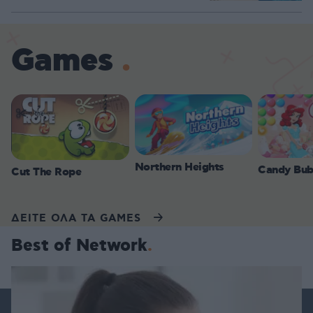
Games
Northern Heights
Candy Bub
Cut The Rope
ΔΕΙΤΕ ΟΛΑ ΤΑ GAMES
Best of Network