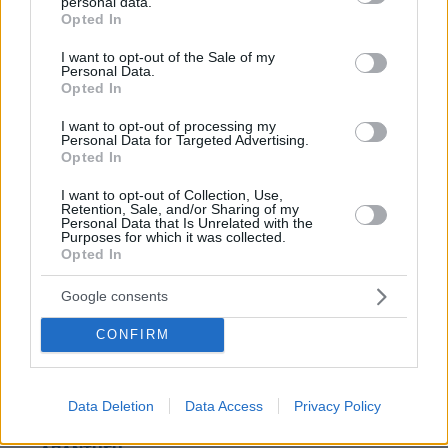
personal data.
grant or deny consent to Google and its third-party tags to
Στέλιος
Opted In
use your data for below specified purposes in below Google
12.05.2026, 13:54
consent section.
I want to opt-out of the Sale of my
Τον καταζητούμενο Παλαιοκωστα αν έκανε σήμερα
Personal Data.
τις ληστείες θα τον είχαν βούτυρο στο ψωμί τους με
Opted In
τα μέσα και την τεχνογνωσία που έχει η αστυνομία
I want to opt-out of processing my
ΑΠΑΝΤΗΣΗ
Personal Data for Targeted Advertising.
Opted In
@Στέλιος
I want to opt-out of Collection, Use,
12.05.2026, 14:33
Retention, Sale, and/or Sharing of my
Personal Data that Is Unrelated with the
Σσσσσσσ...μην μαρτυράς. Τον παρακολουθούν. Θα
Purposes for which it was collected.
τον πιάσουν όταν κρίνει ο Μάικ Γκολντενίδης οτι
Opted In
ήγγικεν η ώρα.
ΑΠΑΝΤΗΣΗ
Google consents
CONFIRM
Βασιλης
12.05.2026, 14:08
Μα τόσα χρόνια δεν μπορούν να τον συλλάβουν τι
Data Deletion
Data Access
Privacy Policy
βούτυρο μας λες;