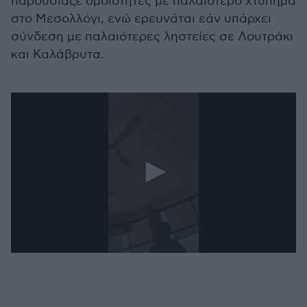
παρουσίαζε ομοιότητες με παλαιότερο χτύπημα
στο Μεσολλόγι, ενώ ερευνάται εάν υπάρχει
σύνδεση με παλαιότερες ληστείες σε Λουτράκι
και Καλάβρυτα.
0
seconds
of
13
seconds