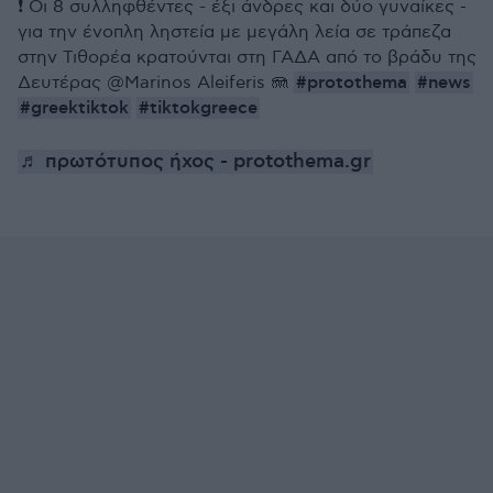
❗ Οι 8 συλληφθέντες - έξι άνδρες και δύο γυναίκες -
για την ένοπλη ληστεία με μεγάλη λεία σε τράπεζα
στην Τιθορέα κρατούνται στη ΓΑΔΑ από το βράδυ της
#protothema
#news
Δευτέρας @Marinos Aleiferis 🪼
#greektiktok
#tiktokgreece
♬ πρωτότυπος ήχος - protothema.gr