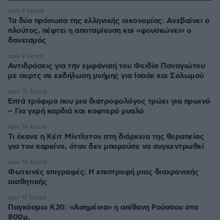
πριν 6 λεπτά
Τα δύο πρόσωπα της ελληνικής οικονομίας: Aνεβαίνει ο
πλούτος, πέφτει η αποταμίευση και «φουσκώνει» ο
δανεισμός
πριν 9 λεπτά
Αντιδράσεις για την εμφάνισή του Φειδία Παναγιώτου
με σορτς σε εκδήλωση μνήμης για Ισαάκ και Σολωμού
πριν 15 λεπτά
Επτά τρόφιμα που μια διατροφολόγος τρώει για πρωινό
– Για γερή καρδιά και κοφτερό μυαλό
πριν 16 λεπτά
Τι έκανε η Κέιτ Μίντλετον στη διάρκεια της θεραπείας
για τον καρκίνο, όταν δεν μπορούσε να συγκεντρωθεί
πριν 16 λεπτά
Φωτεινές επιγραφές: Η επιστροφή μιας διαχρονικής
αισθητικής
πριν 17 λεπτά
Παγκόσμιο Κ20: «Ασημένια» η απίθανη Ρούσσου στα
800μ.