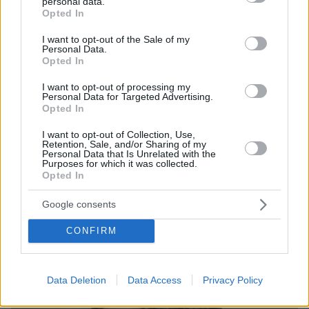
personal data.
grant or deny consent to Google and its third-party tags to
Opted In
use your data for below specified purposes in below Google
consent section.
I want to opt-out of the Sale of my
Personal Data.
Opted In
I want to opt-out of processing my
Personal Data for Targeted Advertising.
Opted In
I want to opt-out of Collection, Use,
Retention, Sale, and/or Sharing of my
Personal Data that Is Unrelated with the
Purposes for which it was collected.
06.08.2026, 12:32
Opted In
Η αποκαλυπτική κατάθεση της συζύγου του
Αφγανού: Πώς γνωρίσαμε τη Λίσα, γιατί
Google consents
υποψιάστηκα ότι ήταν το πτώμα στη βαλίτσα
CONFIRM
Data Deletion
Data Access
Privacy Policy