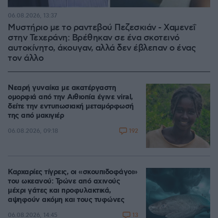
06.08.2026, 13:37
Μυστήριο με το ραντεβού Πεζεσκιάν - Χαμενεΐ
στην Τεχεράνη: Βρέθηκαν σε ένα σκοτεινό
αυτοκίνητο, άκουγαν, αλλά δεν έβλεπαν ο ένας
τον άλλο
Νεαρή γυναίκα με ακατέργαστη
ομορφιά από την Αιθιοπία έγινε viral,
δείτε την εντυπωσιακή μεταμόρφωσή
της από μακιγιέρ
192
06.08.2026, 09:18
Καρχαρίες τίγρεις, οι «σκουπιδοφάγοι»
του ωκεανού: Τρώνε από αχινούς
μέχρι γάτες και προφυλακτικά,
αψηφούν ακόμη και τους τυφώνες
13
06.08.2026, 14:45