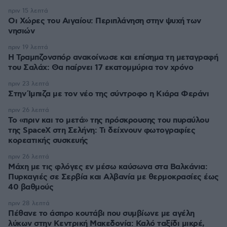
πριν 15 λεπτά
Οι Xώρες του Αιγαίου: Περιπλάνηση στην ψυχή των
νησιών
πριν 19 λεπτά
Η Τραμπζονσπόρ ανακοίνωσε και επίσημα τη μεταγραφή
του Σαλάχ: Θα παίρνει 17 εκατομμύρια τον χρόνο
πριν 23 λεπτά
Στην Ίμπιζα με τον νέο της σύντροφο η Κιάρα Φεράνι
πριν 26 λεπτά
Το «πριν και το μετά» της πρόσκρουσης του πυραύλου
της SpaceX στη Σελήνη: Τι δείχνουν φωτογραφίες
κορεατικής συσκευής
πριν 26 λεπτά
Μάχη με τις φλόγες εν μέσω καύσωνα στα Βαλκάνια:
Πυρκαγιές σε Σερβία και Αλβανία με θερμοκρασίες έως
40 βαθμούς
πριν 28 λεπτά
Πέθανε το άσπρο κουτάβι που συμβίωνε με αγέλη
λύκων στην Κεντρική Μακεδονία: Καλό ταξίδι μικρέ,