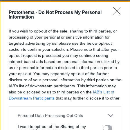
δείτε βίντεο
Protothema -
Do Not Process My Personal
πριν 35 λεπτά
Information
Συνελήφθη αστυνομικός για επικίνδυνη οδήγηση και
απείθεια
If you wish to opt-out of the sale, sharing to third parties, or
processing of your personal or sensitive information for
ΔΕΙΤΕ ΟΛΕΣ ΤΙΣ ΕΙΔΗΣΕΙΣ
targeted advertising by us, please use the below opt-out
section to confirm your selection. Please note that after your
opt-out request is processed you may continue seeing
interest-based ads based on personal information utilized by
ΤΑ ΠΙΟ ΔΗΜΟΦΙΛΗ
us or personal information disclosed to third parties prior to
your opt-out. You may separately opt-out of the further
disclosure of your personal information by third parties on the
IAB’s list of downstream participants. This information may
also be disclosed by us to third parties on the
IAB’s List of
Downstream Participants
that may further disclose it to other
third parties.
Please note that this website/app uses one or more Google
Personal Data Processing Opt Outs
services and may gather and store information including but
not limited to your visit or usage behaviour. You may click to
I want to opt-out of the Sharing of my