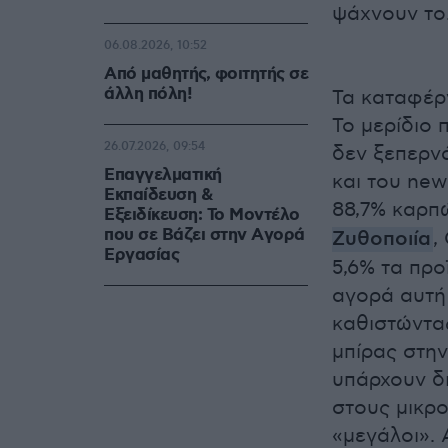
ψάχνουν το…
06.08.2026, 10:52
Από μαθητής, φοιτητής σε
άλλη πόλη!
Τα καταφέρν
Το μερίδιο
26.07.2026, 09:54
δεν ξεπερνά
Επαγγελματική
και του new
Εκπαίδευση &
88,7% καρπ
Εξειδίκευση: Το Mοντέλο
που σε Bάζει στην Aγορά
Ζυθοποιία
,
Eργασίας
5,6% τα προ
αγορά αυτή
καθιστώντα
μπίρας στην
υπάρχουν δι
στους μικρο
«μεγάλοι». 