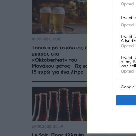
Opted 
I want t
Opted 
I want 
18.09.2023, 17:02
Advertis
Opted 
Tσουχτερό το κόστος της
Μάμος / Αθήνα: 
Λορέντζο Μάμο, 
μπύρας στο
I want t
ζυθοποιείο-ζυθο
«Οktoberfest» του
of my P
Μονάχου φέτος - Ως και
was col
Opted 
15 ευρώ για ένα λίτρο
Google 
Ξανθιές, μαύ
ψυχή, ή καλ
βρει. Σχεδό
μικροζυθοπ
29.08.2023, 20:59
βοηθούνται 
Le Soir: Προς έλλειψη