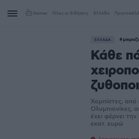
Games
Όλες οι Ειδήσεις
Ελλάδα
Πρωτοσέλι
μικροζ
ΕΛΛΑΔΑ
Κάθε πό
χειροπο
ζυθοπο
Χομπίστες, από
Ολυμπιονίκες, 
έχει φέρνει τη
εκατ. ευρώ