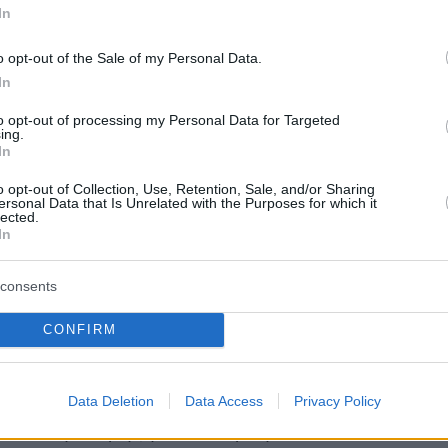
In
o opt-out of the Sale of my Personal Data.
In
to opt-out of processing my Personal Data for Targeted
ing.
In
Κυκλοφορεί εδώ και 7 χρόνια ως τίτλος τιμής στον Ζακυνθινό
ο οποίος το 1876 ίδρυσε στην Πάτρα το πρώτο (χειροκίνητο)
o opt-out of Collection, Use, Retention, Sale, and/or Sharing
πωλείο της Ελλάδας
ersonal Data that Is Unrelated with the Purposes for which it
lected.
In
consents
ρες, Ales, Lagers, Pilsner, Weiss. Ο,τι τραβά η
CONFIRM
ύτερα το... λαρύγγι του καθενός, μπορεί να το
ν κάθε περιοχή της Ελλάδας έχει τη δική της
οιία, με τους παραγωγούς μπίρας να
Data Deletion
Data Access
Privacy Policy
από την έκρηξη του τουρισμού, αλλά και το…