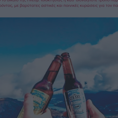
το δίκαιο της Πνευμ. Ιδιοκτησίας η καθ΄οιονδήποτε τρόπο πα
ρόντος, με βαρύτατες αστικές και ποινικές κυρώσεις για τον 