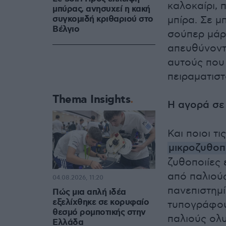
καλοκαίρι, 
μπύρας, ανησυχεί η κακή
συγκομιδή κριθαριού στο
μπίρα. Σε μ
Βέλγιο
σούπερ μάρκ
απευθύνοντ
αυτούς που 
πειραματιστ
Thema Insights
Η αγορά σε
Και ποιοι τ
μικροζυθοπ
ζυθοποιίες 
από παλιούς
04.08.2026, 11:20
πανεπιστημί
Πώς μια απλή ιδέα
εξελίχθηκε σε κορυφαίο
τυπογράφου
θεσμό ρομποτικής στην
παλιούς ολυ
Ελλάδα