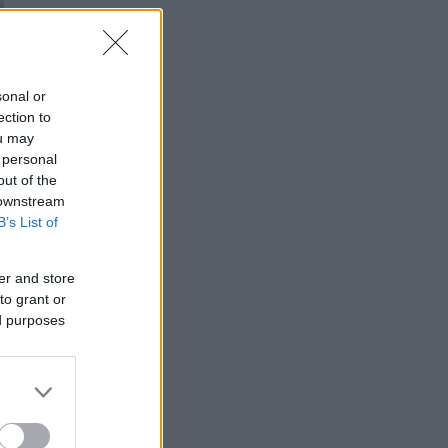
sonal or
ection to
ou may
 personal
out of the
 downstream
B’s List of
er and store
to grant or
ed purposes