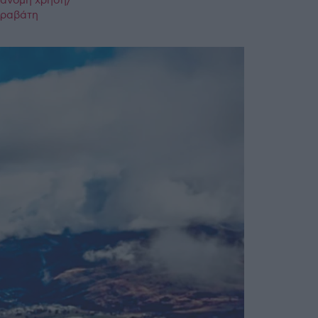
ράνομη χρήση/
παραβάτη