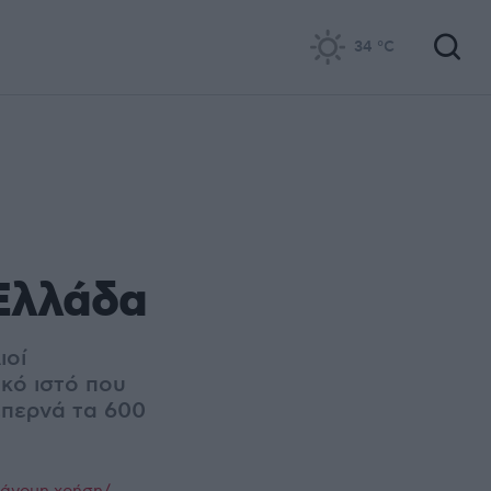
34
°C
Ελλάδα
ιοί
κό ιστό που
επερνά τα 600