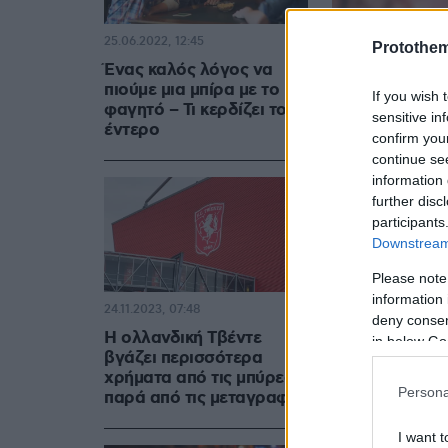
25.06.2022, 12:45
Protothe
Ένας καλός λόγος να
πιούμε μια μπίρα με το
If you wish 
φαγητό – Τι κερδίζει το
sensitive in
έντερο
confirm you
continue se
information 
further disc
participants
Downstream 
Please note
information 
24.11.2023, 07:48
deny consent
Η ολλανδική Τβέντε
in below Go
βγάζει περισσότερα
χρήματα από τις μπύρες,
Persona
παρά από τις μεταγραφές
I want t