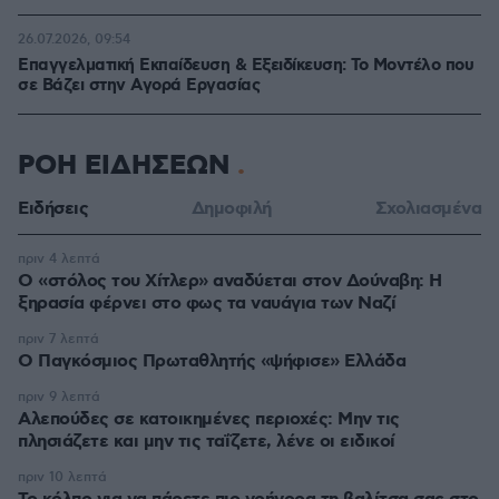
26.07.2026, 09:54
Επαγγελματική Εκπαίδευση & Εξειδίκευση: Το Mοντέλο που
σε Bάζει στην Aγορά Eργασίας
ΡΟΗ ΕΙΔΗΣΕΩΝ
Ειδήσεις
Δημοφιλή
Σχολιασμένα
πριν 4 λεπτά
Ο «στόλος του Χίτλερ» αναδύεται στον Δούναβη: Η
ξηρασία φέρνει στο φως τα ναυάγια των Ναζί
πριν 7 λεπτά
Ο Παγκόσμιος Πρωταθλητής «ψήφισε» Ελλάδα
πριν 9 λεπτά
Αλεπούδες σε κατοικημένες περιοχές: Μην τις
πλησιάζετε και μην τις ταΐζετε, λένε οι ειδικοί
πριν 10 λεπτά