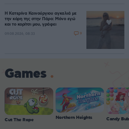
Η Κατερίνα Καινούργιου αγκαλιά με
την κόρη της στην Πάρο: Μόνο εγώ
και το κορίτσι μου, γράφει
9
09.08.2026, 08:33
Games
Northern Heights
Candy Bub
Cut The Rope