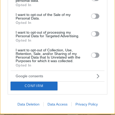
personal data.
grant or deny consent to Google and its third-party tags to
Opted In
use your data for below specified purposes in below Google
consent section.
I want to opt-out of the Sale of my
Personal Data.
30.06.2023, 09:17
Opted In
Ο «πρώτος των πρώτων» στις Πανελλαδικές με 19.710 μόρια
αποκάλυψε τη «συνταγή» της επιτυχίας - Δείτε βίντεο
I want to opt-out of processing my
Personal Data for Targeted Advertising.
Opted In
I want to opt-out of Collection, Use,
Retention, Sale, and/or Sharing of my
Personal Data that Is Unrelated with the
Purposes for which it was collected.
Opted In
Google consents
CONFIRM
Data Deletion
Data Access
Privacy Policy