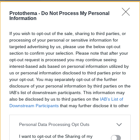
Protothema.gr
Protothema -
Do Not Process My Personal
Information
Σχετικά Άρθρα
If you wish to opt-out of the sale, sharing to third parties, or
processing of your personal or sensitive information for
targeted advertising by us, please use the below opt-out
section to confirm your selection. Please note that after your
opt-out request is processed you may continue seeing
interest-based ads based on personal information utilized by
us or personal information disclosed to third parties prior to
your opt-out. You may separately opt-out of the further
disclosure of your personal information by third parties on the
IAB’s list of downstream participants. This information may
also be disclosed by us to third parties on the
IAB’s List of
Downstream Participants
that may further disclose it to other
third parties.
Please note that this website/app uses one or more Google
Personal Data Processing Opt Outs
services and may gather and store information including but
not limited to your visit or usage behaviour. You may click to
I want to opt-out of the Sharing of my