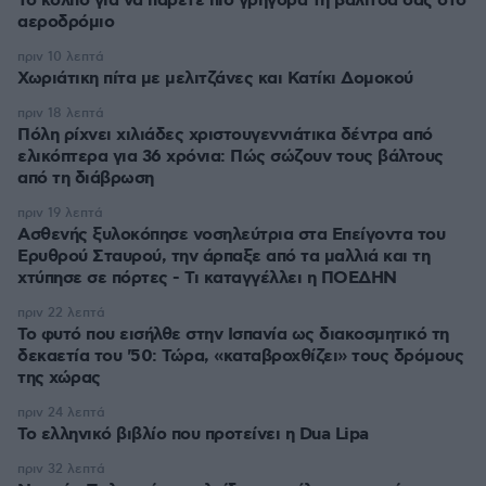
Το κόλπο για να πάρετε πιο γρήγορα τη βαλίτσα σας στο
αεροδρόμιο
πριν 10 λεπτά
Χωριάτικη πίτα με μελιτζάνες και Κατίκι Δομοκού
πριν 18 λεπτά
Πόλη ρίχνει χιλιάδες χριστουγεννιάτικα δέντρα από
ελικόπτερα για 36 χρόνια: Πώς σώζουν τους βάλτους
από τη διάβρωση
πριν 19 λεπτά
Ασθενής ξυλοκόπησε νοσηλεύτρια στα Επείγοντα του
Ερυθρού Σταυρού, την άρπαξε από τα μαλλιά και τη
χτύπησε σε πόρτες - Τι καταγγέλλει η ΠΟΕΔΗΝ
πριν 22 λεπτά
Το φυτό που εισήλθε στην Ισπανία ως διακοσμητικό τη
δεκαετία του '50: Τώρα, «καταβροχθίζει» τους δρόμους
της χώρας
πριν 24 λεπτά
Το ελληνικό βιβλίο που προτείνει η Dua Lipa
πριν 32 λεπτά