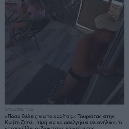
07.08.2026, 18:22
«Πόσα θέλεις για το κορίτσι;»: Τουρίστας στην
Κρήτη ζητά... τιμή για να ασελγήσει σε ανήλικη, τι
καταγγέλλει ο ιδιοκτήτης επιχείρησης