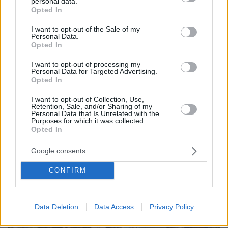
personal data.
grant or deny consent to Google and its third-party tags to
Opted In
use your data for below specified purposes in below Google
consent section.
I want to opt-out of the Sale of my
protothema.gr στο Google News
Ακολουθήστε το
Personal Data.
Opted In
και μάθετε πρώτοι όλες τις ειδήσεις
I want to opt-out of processing my
Ειδήσεις
Δείτε όλες τις τελευταίες
από την Ελλάδα
Personal Data for Targeted Advertising.
Opted In
και τον Κόσμο, τη στιγμή που συμβαίνουν, στο
Protothema.gr
I want to opt-out of Collection, Use,
Retention, Sale, and/or Sharing of my
Personal Data that Is Unrelated with the
Σχετικά Άρθρα
Purposes for which it was collected.
Opted In
Google consents
CONFIRM
Data Deletion
Data Access
Privacy Policy