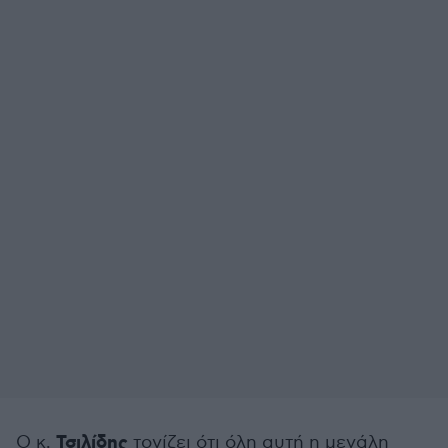
Τσιλίδης
O κ.
τονίζει ότι όλη αυτή η μεγάλη