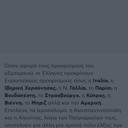
Όσον αφορά τους προορισμούς του
εξωτερικού, οι Έλληνες προκρίνουν
Ιταλία,
Ευρωπαϊκούς προορισμούς όπως η
η
Ιβηρική Χερσόνησος,
Γαλλία,
Παρίσι,
η Ν.
το
η
Βουδαπέστη,
Στρασβούργο,
Κύπρος,
το
η
η
Βιέννη,
Μπριζ
Αμερική.
το
αλλά και την
Επιπλέον, τα Ιεροσόλυμα, η Κωνσταντινούπολη
και η Αίγυπτος, λόγω των Πατριαρχείων τους,
αποτελούν για άλλη μια χρονιά πόλο έλξης των