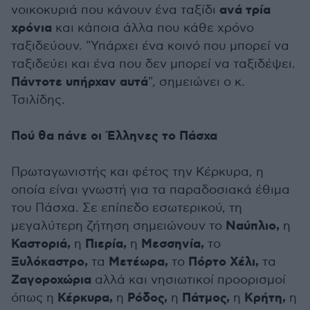
ανά τρία
νοικοκυριά που κάνουν ένα ταξίδι
χρόνια
και κάποια άλλα που κάθε χρόνο
ταξιδεύουν. "Υπάρχει ένα κοινό που μπορεί να
ταξιδεύει και ένα που δεν μπορεί να ταξιδέψει.
Πάντοτε υπήρχαν αυτά
", σημειώνει ο κ.
Τσιλίδης.
Πού θα πάνε οι Έλληνες το Πάσχα
Πρωταγωνιστής και φέτος την Κέρκυρα, η
οποία είναι γνωστή για τα παραδοσιακά έθιμα
του Πάσχα. Σε επίπεδο εσωτερικού, τη
Ναύπλιο,
μεγαλύτερη ζήτηση σημειώνουν το
η
Καστοριά,
Πιερία,
Μεσσηνία,
η
η
το
Ξυλόκαστρο,
Μετέωρα,
Πόρτο Χέλι,
τα
το
τα
Ζαγοροχώρια
αλλά και νησιωτικοί προορισμοί
Κέρκυρα,
Ρόδος,
Πάτμος,
Κρήτη,
όπως η
η
η
η
η