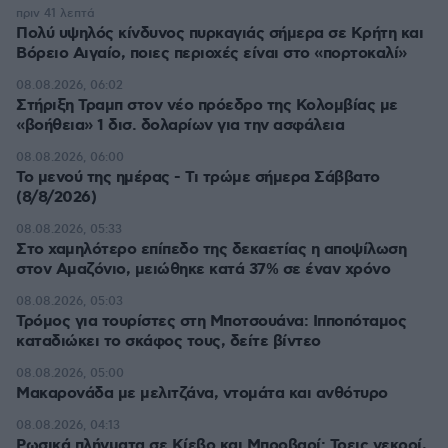
πριν 41 λεπτά
Πολύ υψηλός κίνδυνος πυρκαγιάς σήμερα σε Κρήτη και
Βόρειο Αιγαίο, ποιες περιοχές είναι στο «πορτοκαλί»
08.08.2026, 06:02
Στήριξη Τραμπ στον νέο πρόεδρο της Κολομβίας με
«βοήθεια» 1 δισ. δολαρίων για την ασφάλεια
08.08.2026, 06:00
Το μενού της ημέρας - Τι τρώμε σήμερα Σάββατο
(8/8/2026)
08.08.2026, 05:33
Στο χαμηλότερο επίπεδο της δεκαετίας η αποψίλωση
στον Αμαζόνιο, μειώθηκε κατά 37% σε έναν χρόνο
08.08.2026, 05:03
Τρόμος για τουρίστες στη Μποτσουάνα: Ιπποπόταμος
καταδιώκει το σκάφος τους, δείτε βίντεο
08.08.2026, 05:00
Μακαρονάδα με μελιτζάνα, ντομάτα και ανθότυρο
08.08.2026, 04:13
Ρωσικά πλήγματα σε Κίεβο και Μπροβαρί: Τρεις νεκροί,