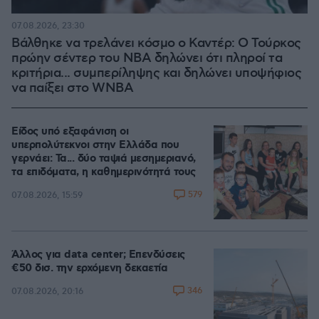
07.08.2026, 23:30
Βάλθηκε να τρελάνει κόσμο ο Καντέρ: Ο Τούρκος
πρώην σέντερ του NBA δηλώνει ότι πληροί τα
κριτήρια... συμπερίληψης και δηλώνει υποψήφιος
να παίξει στο WNBA
Είδος υπό εξαφάνιση οι
υπερπολύτεκνοι στην Ελλάδα που
γερνάει: Τα... δύο ταψιά μεσημεριανό,
τα επιδόματα, η καθημερινότητά τους
579
07.08.2026, 15:59
Άλλος για data center; Επενδύσεις
€50 δισ. την ερχόμενη δεκαετία
346
07.08.2026, 20:16