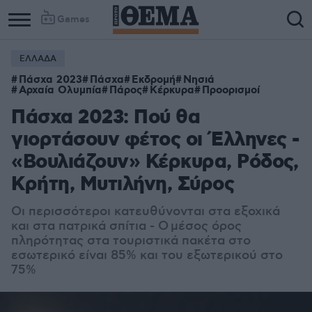
Games
ΕΛΛΑΔΑ
Column
Column
Πάσχα 2023
Πάσχα
Εκδρομή
Νησιά
1
2
Αρχαία Ολυμπία
Πάρος
Κέρκυρα
Προορισμοί
Πάσχα 2023: Πού θα
γιορτάσουν φέτος οι Έλληνες -
«Βουλιάζουν» Κέρκυρα, Ρόδος,
Κρήτη, Μυτιλήνη, Σύρος
Οι περισσότεροι κατευθύνονται στα εξοχικά
και στα πατρικά σπίτια - Ο μέσος όρος
πληρότητας στα τουριστικά πακέτα στο
εσωτερικό είναι 85% και του εξωτερικού στο
75%