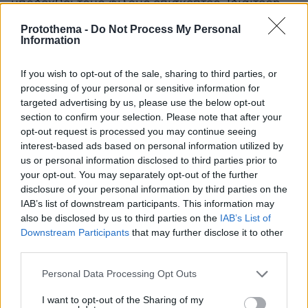
υποδεχθεί τους φίλους επισκέπτες. Ιδιαίτερη
έμφαση δόθηκε σε ζητήματα ασφάλειας,
Protothema -
Do Not Process My Personal
υγείας και καθαριότητας, υπογραμμίζει ο κ.
Information
Δήμαρχος.
If you wish to opt-out of the sale, sharing to third parties, or
processing of your personal or sensitive information for
Ειδήσεις σήμερα:
targeted advertising by us, please use the below opt-out
section to confirm your selection. Please note that after your
«Νόμιζα πως ήταν κακό όνειρο» λέει η 36χρονη
opt-out request is processed you may continue seeing
που πήρε εξιτήριο 44 μέρες μετά το δυστύχημα
interest-based ads based on personal information utilized by
us or personal information disclosed to third parties prior to
στα Τέμπη
your opt-out. You may separately opt-out of the further
disclosure of your personal information by third parties on the
Δείτε τα 21 γκολ των πρώτων αγώνων της
IAB’s list of downstream participants. This information may
προημιτελικής φάσης σε Europa και
also be disclosed by us to third parties on the
IAB’s List of
Downstream Participants
that may further disclose it to other
Conference League
third parties.
Δυο αστυνομικοί έχασαν τη ζωή τους από
Please note that this website/app uses one or more Google
Personal Data Processing Opt Outs
services and may gather and store information including but
κατάρρευση γέφυρας στην Κολομβία - Δείτε
not limited to your visit or usage behaviour. You may click to
I want to opt-out of the Sharing of my
βίντεο