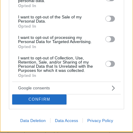
personal data.
grant or deny consent to Google and its third-party tags to
Opted In
use your data for below specified purposes in below Google
consent section.
I want to opt-out of the Sale of my
Personal Data.
Opted In
I want to opt-out of processing my
Personal Data for Targeted Advertising.
Opted In
I want to opt-out of Collection, Use,
Retention, Sale, and/or Sharing of my
Personal Data that Is Unrelated with the
Purposes for which it was collected.
Opted In
Google consents
12
17.04.2023, 10:05
CONFIRM
Στο νοσοκομείο αρκετά άτομα στη Λάρισα λόγω...
βαρυστομαχιάς από το πασχαλινό τραπέζι
Το τηλεφωνικό κέντρο του ΕΚΑΒ δέχθηκε αρκετές
Data Deletion
Data Access
Privacy Policy
κλήσεις καθ’ όλη τη διάρκεια της ημέρας, ενώ
χρειάστηκε διακομιδή για πάνω από δέκα άτομα