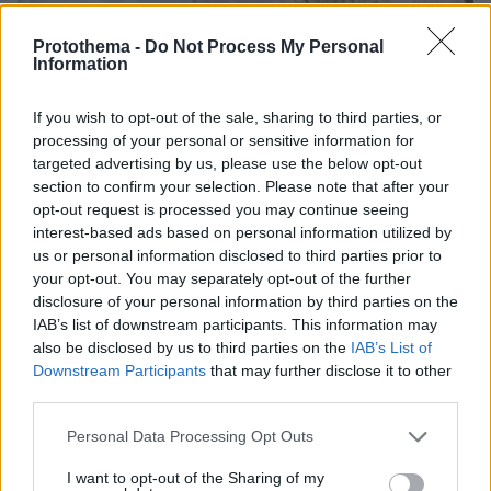
Protothema -
Do Not Process My Personal
Information
If you wish to opt-out of the sale, sharing to third parties, or
processing of your personal or sensitive information for
17.04.2023, 10:32
targeted advertising by us, please use the below opt-out
To συγκινητικό μήνυμα της συζύγου του Καραϊβάζ για
section to confirm your selection. Please note that after your
όσους πέρασαν το Πάσχα χωρίς τους αγαπημένους τους
opt-out request is processed you may continue seeing
interest-based ads based on personal information utilized by
Το «Χριστός Ανέστη» είναι μια ευχή που παίρνει άλλη
us or personal information disclosed to third parties prior to
διάσταση στο μυαλό εκείνων που βιώνουν την
your opt-out. You may separately opt-out of the further
απώλεια, γράφει η Στάθα Αλεξανδροπούλου
disclosure of your personal information by third parties on the
Καραϊβάζ
IAB’s list of downstream participants. This information may
also be disclosed by us to third parties on the
IAB’s List of
Downstream Participants
that may further disclose it to other
third parties.
Please note that this website/app uses one or more Google
Personal Data Processing Opt Outs
services and may gather and store information including but
not limited to your visit or usage behaviour. You may click to
I want to opt-out of the Sharing of my