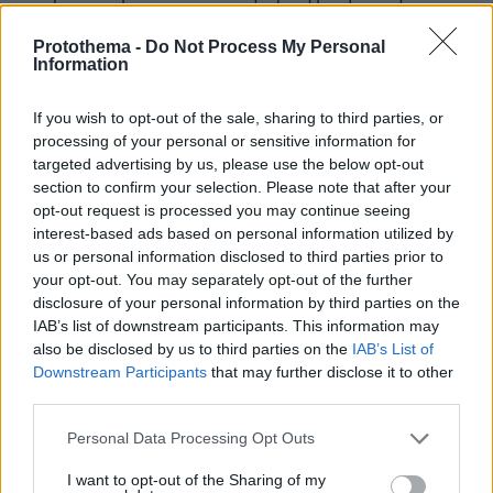
ημέρες.
Protothema -
Do Not Process My Personal
Information
Η κατηγορούμενη που παραμένει υπό κράτηση,
στην τηλεφωνική επικοινωνία που είχε το πρωί
If you wish to opt-out of the sale, sharing to third parties, or
της Τρίτης με την οικογένειά της, ρωτούσε,
processing of your personal or sensitive information for
σύμφωνα με πληροφορίες, τη μητέρα της: «Που
targeted advertising by us, please use the below opt-out
section to confirm your selection. Please note that after your
είναι το παιδάκι μου; Που είναι το παιδί μου;»
opt-out request is processed you may continue seeing
και έδειχνε να μην έχει καταλάβει τι έχει
interest-based ads based on personal information utilized by
συμβεί. Μάλιστα, η μητέρα της φέρεται να ήταν
us or personal information disclosed to third parties prior to
αυτή που της είπε ότι το βρέφος έχει καταλήξει
your opt-out. You may separately opt-out of the further
disclosure of your personal information by third parties on the
και πως τη Δευτέρα έγινε η κηδεία του.
IAB’s list of downstream participants. This information may
also be disclosed by us to third parties on the
IAB’s List of
Η οικογένεια χρειάζεται ψυχολογικη στήριξη
Downstream Participants
that may further disclose it to other
third parties.
Όπως ανέφερε στο protothema.gr ο πρόεδρος
Please note that this website/app uses one or more Google
Personal Data Processing Opt Outs
Γιάννης Κεϊσίδης
της τοπικής κοινότητας,
, οι
services and may gather and store information including but
κάτοικοι του χωριού γνώριζαν ότι η 29χρονη
not limited to your visit or usage behaviour. You may click to
I want to opt-out of the Sharing of my