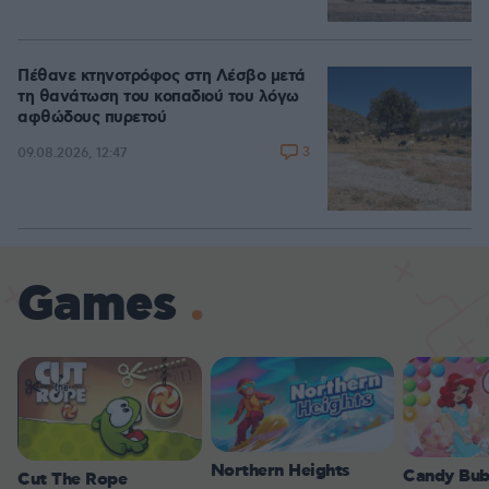
Πέθανε κτηνοτρόφος στη Λέσβο μετά
τη θανάτωση του κοπαδιού του λόγω
αφθώδους πυρετού
3
09.08.2026, 12:47
Games
Northern Heights
Candy Bub
Cut The Rope