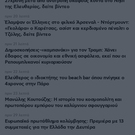
27χρονη μετά από ανατροπή σκάφους κοντά στο Νησί
της Ελευθερίας, δείτε βίντεο
πριν 20 λεπτά
Έλαμψαν οι Έλληνες στο φιλικό Άρσεναλ - Ντόρτμουντ:
«Γκολάρα» ο Καρέτσας, ασίστ και κερδισμένο πέναλτι ο
Τζόλης, δείτε βίντεο
πριν 21 λεπτά
Δημοσκοπήσεις-«καμπανάκι» για τον Τραμπ: Χάνει
έδαφος σε οικονομία και εθνική ασφάλεια, εκεί που οι
Ρεπουμπλικανοί κυριαρχούσαν
πριν 22 λεπτά
Ελεύθερος ο ιδιοκτήτης του beach bar όπου πνίγηκε ο
4χρονος στην Πάρο
πριν 23 λεπτά
Μανώλης Κουτούζης: Η ιστορία του κοσμοπολίτη και
πρωτοπόρου εμπόρου του καλύμνιου σφουγγαριού
πριν 29 λεπτά
Ευρωπαϊκό πρωτάθλημα κολύμβησης: Πρεμιέρα με 13
συμμετοχές για την Ελλάδα την Δευτέρα