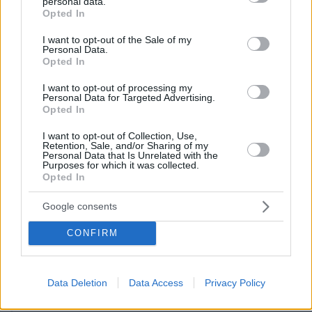
personal data.
grant or deny consent to Google and its third-party tags to
αντιμετώπιζε ψυχιατρικά προβλήματα, ωστόσο
Opted In
use your data for below specified purposes in below Google
είχαν αναλάβει οι ειδικοί, επισκεπτόταν
consent section.
I want to opt-out of the Sale of my
ψυχολόγους κα έπαιρνε φαρμακευτική αγωγή,
Personal Data.
Opted In
με αποτέλεσμα να πιστεύουν πως το
αντιμετώπιζε κατάλληλα. Επιπλέον, τόνισε πως
I want to opt-out of processing my
Personal Data for Targeted Advertising.
μετά τη γέννηση του παιδιού, ήταν σε άριστη
Opted In
κατάσταση και δεν είχε δώσει ποτέ
δικαιώματα.
«Είχε νοσηλευτεί πάνω από δέκα
I want to opt-out of Collection, Use,
Retention, Sale, and/or Sharing of my
φορές σε Ψυχιατρική Κλινική. Αυτό που ζητάμε
Personal Data that Is Unrelated with the
Purposes for which it was collected.
τώρα είναι να αναλάβουν ειδικοί τη ψυχολογική
Opted In
στήριξη της οικογένειας, η οποία είναι σε πολύ
Google consents
άσχημη κατάσταση μετά τον θάνατο του
παιδιού
», επισήμανε.
CONFIRM
Data Deletion
Data Access
Privacy Policy
Ειδήσεις σήμερα