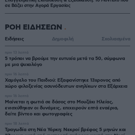
Επαγγελματική Εκπαίδευση & Εξειδίκευση: Το Mοντέλο που
σε Bάζει στην Aγορά Eργασίας
ΡΟΗ ΕΙΔΗΣΕΩΝ
Ειδήσεις
Δημοφιλή
Σχολιασμένα
πριν 13 λεπτά
5 τρόποι να βρούμε την ευτυχία μετά τα 50, σύμφωνα
με μια ψυχολόγο
πριν 16 λεπτά
Χαμόγελο του Παιδιού: Εξαφανίστηκε 13χρονος από
χώρο φιλοξενίας ασυνόδευτων ανηλίκων στα Εξάρχεια
πριν 16 λεπτά
Μαίνεται η φωτιά σε δάσος στο Μουζάκι Ηλείας,
ενισχύθηκαν οι δυνάμεις, επιχειρούν επτά εναέρια,
δείτε βίντεο και φωτογραφίες
πριν 18 λεπτά
Τραγωδία στη Νέα Υόρκη: Νεκροί βρέφος 5 μηνών και