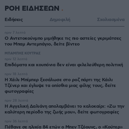
ΡΟΗ ΕΙΔΗΣΕΩΝ
Ειδήσεις
Δημοφιλή
Σχολιασμένα
πριν 7 λεπτά
Ο Αντετοκούνμπο μιμήθηκε τις πιο αστείες γκριμάτσες
του Μπαμ Αντεμπάγιο, δείτε βίντεο
ΜΠΑΜΠΗΣ ΚΟΥΤΡΑΣ
πριν 12 λεπτά
Επιδόματα και κουπόνια δεν είναι φιλελεύθερη πολιτική
πριν 18 λεπτά
Η Χέιλι Μπίμπερ ξεσάλωσε στο ροζ πάρτι της Κάιλι
Τζένερ και έγλυψε τα οπίσθια μιας φίλης τους, δείτε
φωτογραφίες
πριν 28 λεπτά
Η Αγγελική Δαλιάνη απολαμβάνει το καλοκαίρι: «Ζω την
καλύτερη περίοδο της ζωής μου», δείτε φωτογραφίες
πριν 36 λεπτά
Πέθανε σε ηλικία 84 ετών ο Μπεν Τζόουνς, ο «Κούτερ»