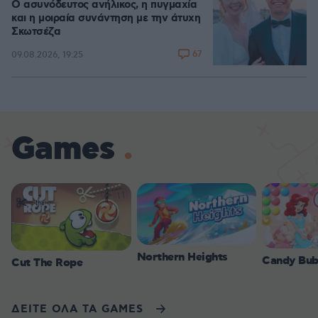
Ο ασυνόδευτος ανήλικος, η πυγμαχία
και η μοιραία συνάντηση με την άτυχη
Σκωτσέζα
67
09.08.2026, 19:25
Games
Northern Heights
Candy Bub
Cut The Rope
ΔΕΙΤΕ ΟΛΑ ΤΑ GAMES