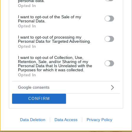
personal data.
grant or deny consent to Google and its third-party tags to
Loaded
:
Opted In
100.00%
use your data for below specified purposes in below Google
consent section.
I want to opt-out of the Sale of my
Πώς ο Μέγας Αλέξανδρος συνέτριψε
Personal Data.
τους Ιλλυριούς: Οι μεγάλες νίκες του
Opted In
Έλληνα στρατηλάτη στα Βαλκάνια
I want to opt-out of processing my
92
09.08.2026, 18:54
Personal Data for Targeted Advertising.
Opted In
I want to opt-out of Collection, Use,
Retention, Sale, and/or Sharing of my
Personal Data that Is Unrelated with the
Πλεύρης στο Breitbart: Η επανεκλογή
Purposes for which it was collected.
Τραμπ άλλαξε τη μεταναστευτική
Opted In
πολιτική σε ΗΠΑ και Ευρώπη - Η
ανάρτηση του Αμερικανού προέδρου
Google consents
με τη συνέντευξη του Έλληνα
υπουργού
CONFIRM
11
10.08.2026, 03:33
Data Deletion
Data Access
Privacy Policy
Από τη Μόρια στην Κυψέλη: Η
σκοτεινή διαδρομή ενός εγκλήματος -