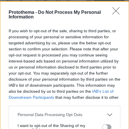
κρυφή ζωή στο Ντουμπάι επιστρέφει
με χειροπέδες στην Ιρλανδία
Protothema -
Do Not Process My Personal
Information
4
09.08.2026, 22:15
If you wish to opt-out of the sale, sharing to third parties, or
processing of your personal or sensitive information for
targeted advertising by us, please use the below opt-out
Γιαννακόπουλος για Ολυμπιακό: «Πριν
10 χρόνια φώναζαν οφσάιντ, δεν
section to confirm your selection. Please note that after your
ήξεραν ότι η μπάλα μπάσκετ είναι
opt-out request is processed you may continue seeing
πορτοκαλί» - Τι είπε για το έμφραγμα
interest-based ads based on personal information utilized by
που υπέστη το 2020, Αταμάν,
us or personal information disclosed to third parties prior to
Ομπράντοβιτς και Αγγελόπουλους
your opt-out. You may separately opt-out of the further
disclosure of your personal information by third parties on the
119
09.08.2026, 18:32
IAB’s list of downstream participants. This information may
also be disclosed by us to third parties on the
IAB’s List of
Δήμας: Το ελικόπτερο είχε άδεια να
Downstream Participants
that may further disclose it to other
προσγειωθεί στο ελικοδρόμιο του
third parties.
νησιού στις Αλυκές και όχι στο
Σαρακήνικο
Please note that this website/app uses one or more Google
Personal Data Processing Opt Outs
services and may gather and store information including but
83
09.08.2026, 21:55
not limited to your visit or usage behaviour. You may click to
I want to opt-out of the Sharing of my