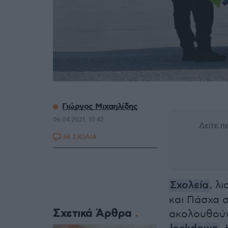
Γιώργος Μιχαηλίδης
06.04.2021, 10:42
Δείτε 
68 ΣΧΟΛΙΑ
Σχολεία
, λ
και Πάσχα σ
Σχετικά Άρθρα
ακολουθούν