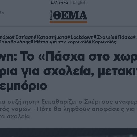
Ελληνικά
English
δα
πόριο
Εστίαση
Καταστήματα
Lockdown
Σχολεία
Πάσχα
 Παπαθανάσης
Μέτρα για τον κορωνοϊό
Κορωνοϊός
n: Το «Πάσχα στο χωρ
ρια για σχολεία, μετακ
νεμπόριο
οια συζήτηση» ξεκαθαρίζει ο Σκέρτσος αναφε
κτός νομών - Πότε θα ληφθούν αποφάσεις για
α σχολεία