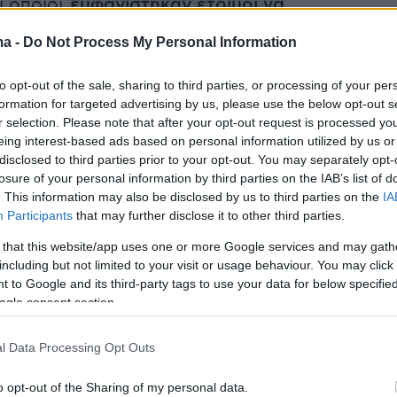
ι οποίοι
εμφανίστηκαν έτοιμοι να
ύν με την κυβέρνηση
. Τελικώς φάνηκε πως
ma -
Do Not Process My Personal Information
 η σωφροσύνη, ενώ χθες το οικονομικό
ανακοίνωσε συνολικό πακέτο ενίσχυσης
to opt-out of the sale, sharing to third parties, or processing of your per
ν οι οποίες θα μείνουν κλειστές με
formation for targeted advertising by us, please use the below opt-out s
r selection. Please note that after your opt-out request is processed y
 εντολή και τον μήνα Απρίλιο.
eing interest-based ads based on personal information utilized by us or
disclosed to third parties prior to your opt-out. You may separately opt-
γός παρά των πρωθυπουργό, Άκης Σκέρτσος
,
losure of your personal information by third parties on the IAB’s list of
. This information may also be disclosed by us to third parties on the
IA
ο MEGA το πρωί της Τρίτης, επιχείρησε να
Participants
that may further disclose it to other third parties.
υς λόγους για τους οποίους δεν επιτράπηκε τ
 that this website/app uses one or more Google services and may gath
ν καταστημάτων.
«Στις τρεις αυτές περιοχές
including but not limited to your visit or usage behaviour. You may click 
α αλματώδης αύξηση των εισαγωγών στα
 to Google and its third-party tags to use your data for below specifi
 Αυτό είναι το βασικό κριτήριο που οδήγησε
ogle consent section.
ν απόφαση την Παρασκευή»
, είπε
l Data Processing Opt Outs
ας παράλληλα πως το lockdown,
όντως έχει
ολύ ενώ είναι δυσάρεστο για όλους μας να
o opt-out of the Sharing of my personal data.