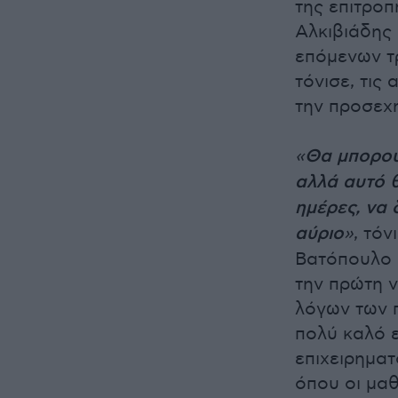
της επιτροπ
Αλκιβιάδης
επόμενων τ
τόνισε, τις
την προσεχ
«
Θα μπορούσ
αλλά αυτό θ
ημέρες, να
αύριο
»
, τό
Βατόπουλο 
την πρώτη ν
λόγων των π
πολύ καλό ε
επιχειρηματ
όπου οι μαθ