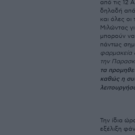
από τις 12 
δηλαδή από 
και όλες οι 
Μιλώντας γι
μπορούν να 
πάντως ση
φαρμακεία α
την Παρασκε
τα προμηθευ
καθώς η συ
λειτουργήσο
Την ίδια ώρ
εξέλιξη φάν