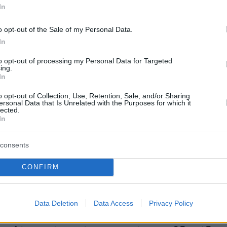
 η καθημερινότητά μας ανά εβδομάδα
.
In
o opt-out of the Sale of my Personal Data.
er(40599w16ki4e70hs, v-cage42q8s7ft-sf)
In
to opt-out of processing my Personal Data for Targeted
ing.
In
ε αυτή τη συζήτηση η Πολιτεία βρίσκεται σε
o opt-out of Collection, Use, Retention, Sale, and/or Sharing
νής προκειμένου να διαφανεί κατά πόσο είναι
ersonal Data that Is Unrelated with the Purposes for which it
lected.
πιστρέψουν οι μαθητές (κυρίως του Λυκείου)
In
 από την ερχόμενη εβδομάδα. Βασικοί
 στο να ληφθεί μία τέτοια απόφαση από τους
consents
γους την ερχόμενη Παρασκευή θα είναι η
CONFIRM
πανδημίας αλλά και η επιτυχημένη προμήθεια
ts
στα φαρμακεία.
Data Deletion
Data Access
Privacy Policy
ές της Γ' Λυκείου επιστρέψουν στα θρανία