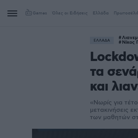
Games
Όλες οι Ειδήσεις
Ελλάδα
Πρωτοσέλι
Λιανεμ
ΕΛΛΑΔΑ
Νίκος
Lockdow
τα σενά
και λια
«Νωρίς για τέτ
μετακινήσεις ε
των μαθητών στ