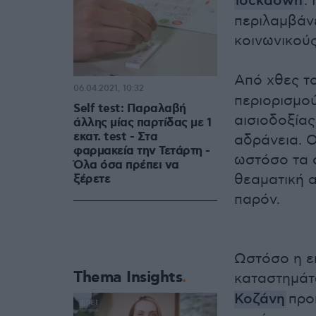
lockdown
.
περιλαμβάνε
κοινωνικού
Από χθες τ
06.04.2021, 10:32
περιορισμού
Self test: Παραλαβή
αισιοδοξίας
άλλης μίας παρτίδας με 1
εκατ. test - Στα
αδράνεια. Ο
φαρμακεία την Τετάρτη -
ωστόσο τα 
Όλα όσα πρέπει να
θεαματική α
ξέρετε
παρόν.
Ωστόσο η επ
Thema Insights
καταστημάτ
Κοζάνη
προ