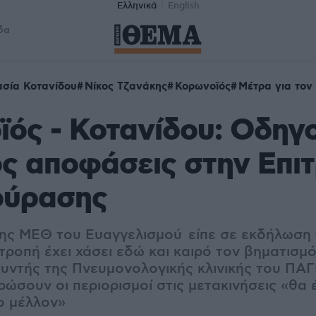
Ελληνικά
English
δα
σία Κοτανίδου
Νίκος Τζανάκης
Κορωνοϊός
Μέτρα για τον
ός - Κοτανίδου: Οδηγ
ς αποφάσεις στην Επιτ
ούρασης
της ΜΕΘ του Ευαγγελισμού είπε σε εκδήλωση
ιτροπή έχει χάσει εδώ και καιρό τον βηματισμό
θυντής της Πνευμονολογικής κλινικής του ΠΑ
ρώσουν οι περιορισμοί στις μετακινήσεις «θα
ο μέλλον»