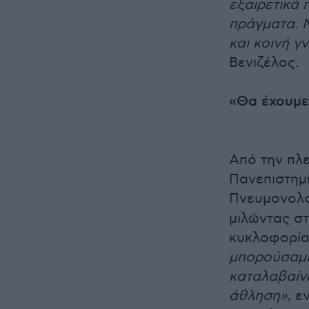
εξαιρετικά 
πράγματα. Μ
και κοινή γ
Βενιζέλος.
«Θα έχουμε
Από την πλ
Πανεπιστημί
Πνευμονολο
μιλώντας στ
κυκλοφορία 
μπορούσαμε 
καταλαβαίνω
άθληση»
, 