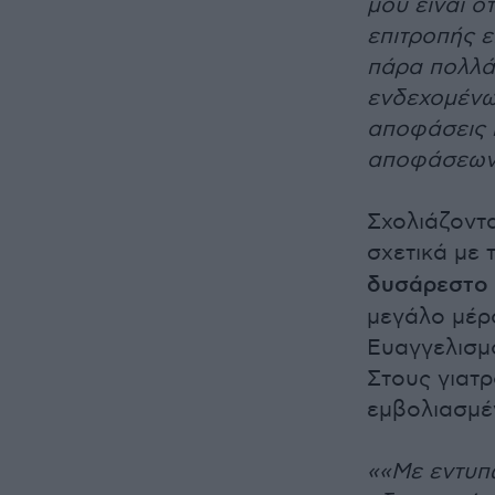
μου είναι ό
επιτροπής ε
πάρα πολλά 
ενδεχομένω
αποφάσεις 
αποφάσεω
Σχολιάζοντ
σχετικά με
δυσάρεστο 
μεγάλο μέρ
Ευαγγελισμό
Στους γιατ
εμβολιασμέν
««Με εντυπω