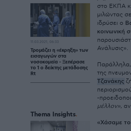
στο ΕΚΠΑ κ
μιλώντας σ
ιδρύσει ο
Β
κοινωνική 
παρουσιάστ
11.03.2021, 06:33
Ανάλυσις».
Τρομάζει η «έκρηξη» των
εισαγωγών στα
νοσοκομεία - Ξεπέρασε
Παράλληλα,
το 1 ο δείκτης μετάδοσης
της πνευμο
Rt
Τζανάκης
ζ
περιορισμού
-προειδοπο
μέλλον»
, α
Thema Insights
«Χάσαμε το