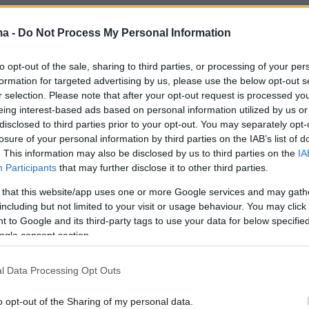
ma -
Do Not Process My Personal Information
ίδου παραδέχτηκε ότι λαμβάνονται
λάθος
, οι οποίες μεταφέρονται και εσφαλμένα προς
to opt-out of the sale, sharing to third parties, or processing of your per
ην επιτροπή ενώ είχαμε πάρει το σωστό δρόμο
formation for targeted advertising by us, please use the below opt-out s
r selection. Please note that after your opt-out request is processed y
 κάπου στη μέση τον χάσαμε αυτό τον σωστό
eing interest-based ads based on personal information utilized by us or
τώρα δεν μπορούμε να ξαναβρούμε τον
disclosed to third parties prior to your opt-out. You may separately opt-
μας»
, τόνισε χαρακτηριστικά η κα
Κοτανίδου
.
losure of your personal information by third parties on the IAB’s list of
. This information may also be disclosed by us to third parties on the
IA
Participants
that may further disclose it to other third parties.
ηθεί παρέμβαση από τον ίδιο τον πρώην
 that this website/app uses one or more Google services and may gath
υ ΠΑΣΟΚ, ο οποίος αναφέρθηκε στο «μαύρο
including but not limited to your visit or usage behaviour. You may click 
επιτροπής, μιλώντας για συγκρούσεις και
 to Google and its third-party tags to use your data for below specifi
άλογο στο εσωτερικό της.
«Μετά όμως βγαίνει
ogle consent section.
αι το ανακοινώνει η κυβέρνηση, ο κ.
. Μήπως δημιουργεί αυτό ένα πρόβλημα
l Data Processing Opt Outs
σης και αποδοχής των μέτρων;»
ρώτησε ο κ.
o opt-out of the Sharing of my personal data.