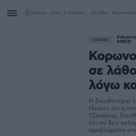
Games
Όλες οι Ειδήσεις
Ελλάδα
Πρωτοσέλι
Αναστα
ΕΛΛΑΔΑ
ΜΕΘ
Κορωνοϊ
σε λάθο
λόγω κ
Η διευθύντρια 
Ιδεών» ότι η επ
Τζανάκης, διευ
ότι αν δεν χαλα
προβλήματα στ