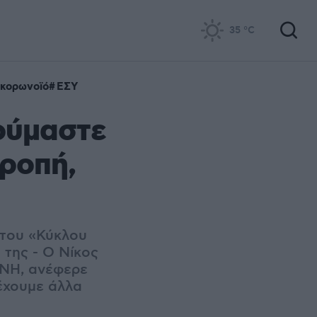
35
°C
 κορωνοϊό
ΕΣΥ
ούμαστε
ροπή,
 του «Κύκλου
 της - Ο Νίκος
ΓΝΗ, ανέφερε
 έχουμε άλλα