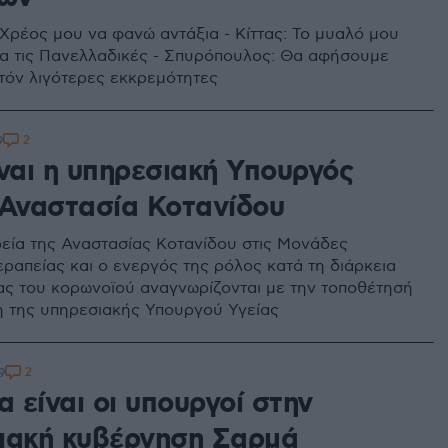
 Χρέος μου να φανώ αντάξια - Κίττας: Το μυαλό μου
για τις Πανελλαδικές - Σπυρόπουλος: Θα αφήσουμε
τόν λιγότερες εκκρεμότητες
2
9
ίναι η υπηρεσιακή Υπουργός
 Αναστασία Κοτανίδου
εία της Αναστασίας Κοτανίδου στις Μονάδες
εραπείας και ο ενεργός της ρόλος κατά τη διάρκεια
ας του κορωνοϊού αναγνωρίζονται με την τοποθέτησή
η της υπηρεσιακής Υπουργού Υγείας
2
9
α είναι οι υπουργοί στην
ιακή κυβέρνηση Σαρμά