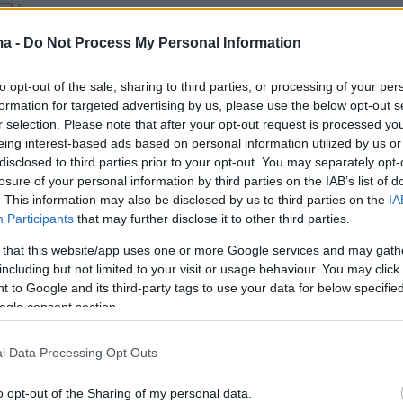
6
ριά και επιθετική η γρίπη, πιο
ma -
Do Not Process My Personal Information
 πράγματα για την Covid, λέει η
to opt-out of the sale, sharing to third parties, or processing of your per
δου
formation for targeted advertising by us, please use the below opt-out s
r selection. Please note that after your opt-out request is processed y
πη φέτος οδηγεί αρκετούς ανθρώπους στα νοσοκομεία
eing interest-based ads based on personal information utilized by us or
το ποσοστό των πολιτών που κάνει το εμβόλιο για τον
disclosed to third parties prior to your opt-out. You may separately opt-
losure of your personal information by third parties on the IAB’s list of
. This information may also be disclosed by us to third parties on the
IA
Participants
that may further disclose it to other third parties.
ίνης: Η νέα πανδημία είναι ήδη
 that this website/app uses one or more Google services and may gath
including but not limited to your visit or usage behaviour. You may click 
οια είναι και πώς μας
 to Google and its third-party tags to use your data for below specifi
ogle consent section.
ζει
l Data Processing Opt Outs
 φάση της πανδημίας του κορωνοϊού ήταν σε εξέλιξη,
ής Καθηγητής Επιδημιολογίας έγραψε το βιβλίο
o opt-out of the Sharing of my personal data.
ν Ιών» προσπαθώντας να εξηγήσει στο ευρύ κοινό με