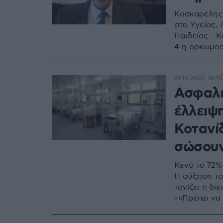
Κασκαρέλης 
στο Υγείας,
Παιδείας - 
4 η ορκωμοσ
22.10.2022, 16:11
Ασφαλε
έλλειψη
Κοτανί
σώσουν
Κενό το 72%
Η αύξηση το
τονίζει η δ
- «Πρέπει ν