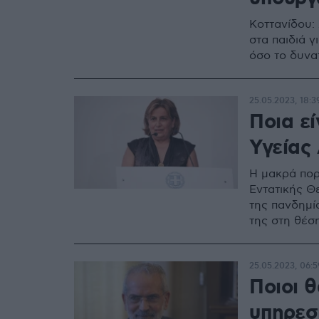
Κοττανίδου:
στα παιδιά 
όσο το δυνα
25.05.2023, 18:3
Ποια ε
Υγείας
Η μακρά πορ
Εντατικής Θ
της πανδημί
της στη θέσ
25.05.2023, 06:5
Ποιοι θ
υπηρεσ