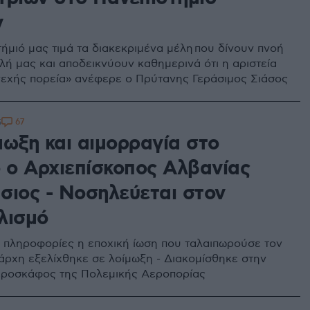
ν
τήμιό μας τιμά τα διακεκριμένα μέλη που δίνουν πνοή
λή μας και αποδεικνύουν καθημερινά ότι η αριστεία
υνεχής πορεία» ανέφερε ο Πρύτανης Γεράσιμος Σιάσος
67
5
μωξη και αιμορραγία στο
ό ο Αρχιεπίσκοπος Αλβανίας
σιος - Νοσηλεύεται στον
λισμό
πληροφορίες η εποχική ίωση που ταλαιπωρούσε τον
άρχη εξελίχθηκε σε λοίμωξη - Διακομίσθηκε στην
εροσκάφος της Πολεμικής Αεροπορίας