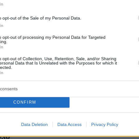
πο τι είναι οι ιοί
In
o opt-out of the Sale of my Personal Data.
4
In
ανίδου: Η ατζέντα της Υπουργού
to opt-out of processing my Personal Data for Targeted
για τον επόμενο μήνα
ing.
In
άκιο της Υγείας θα βρίσκεται στα χέρια της
o opt-out of Collection, Use, Retention, Sale, and/or Sharing
 Πνευμονολογίας - Εντατικής Θεραπείας, Αναστασίας
ersonal Data that Is Unrelated with the Purposes for which it
lected.
ια τις επόμενες πέντε εβδομάδες. Το πλαίσιο των
In
ν της είναι συγκεκριμένο
consents
25
, φωτογραφίες από την
CONFIRM
σία της υπηρεσιακής
ησης - Οι πρώτες δηλώσεις των
Data Deletion
Data Access
Privacy Policy
ών