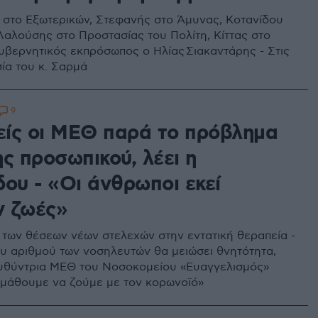
στο Εξωτερικών, Στεφανής στο Άμυνας, Κοτανίδου
 Λαλούσης στο Προστασίας του Πολίτη, Κίττας στο
Κυβερνητικός εκπρόσωπος ο Ηλίας Σιακαντάρης - Στις
ία του κ. Σαρμά
9
ίς οι ΜΕΘ παρά το πρόβλημα
ς προσωπικού, λέει η
δου - «Οι άνθρωποι εκεί
 ζωές»
 των θέσεων νέων στελεχών στην εντατική θεραπεία -
υ αριθμού των νοσηλευτών θα μειώσει θνητότητα,
ιευθύντρια ΜΕΘ του Νοσοκομείου «Ευαγγελισμός»
α μάθουμε να ζούμε με τον κορωνοϊό»