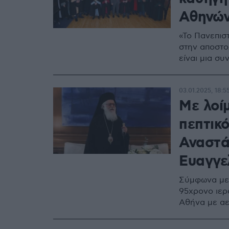
Αθηνώ
«Το Πανεπισ
στην αποστο
είναι μια σ
03.01.2025, 18:5
Με λοί
πεπτικ
Αναστά
Ευαγγε
Σύμφωνα με 
95χρονο ιερ
Αθήνα με α