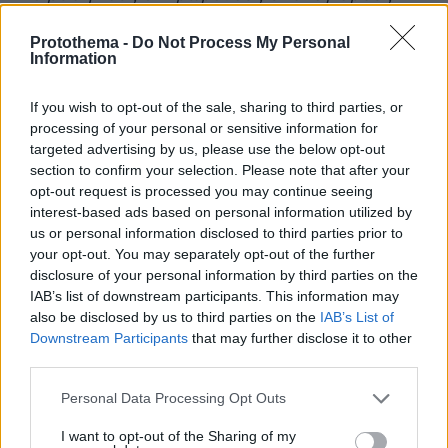
συμμετοχής ο εμβολιασμός του γενικού
Protothema -
Do Not Process My Personal
πληθυσμού θα ξεκινήσει στις 20 Ιανουαρίου. Η
Information
πλατφόρμα για τα ραντεβού θα ανοίξει
τουλάχιστον μια εβδομάδα πριν και μια πρώτη
If you wish to opt-out of the sale, sharing to third parties, or
εκτίμηση για τον διαθέσιμο αριθμό εμβολίων
processing of your personal or sensitive information for
είναι ότι θα μπορέσουμε να εμβολιάσουμε
targeted advertising by us, please use the below opt-out
section to confirm your selection. Please note that after your
περισσότερα από 85.000 άτομα ηλικίας άνω
opt-out request is processed you may continue seeing
των 85 χρόνων τις τελευταίες μέρες του
interest-based ads based on personal information utilized by
γενικός γραμματέας
Ιανουαρίου»
εξήγησε ο
το
us or personal information disclosed to third parties prior to
χρονοδιάγραμμα του εμβολιασμού της πρώτης
your opt-out. You may separately opt-out of the further
disclosure of your personal information by third parties on the
φάσης, δηλαδή στους υγειονομικούς όλων των
IAB’s list of downstream participants. This information may
δομών του ΕΣΥ και στους φιλοξενούμενους
also be disclosed by us to third parties on the
IAB’s List of
των Μονάδων Φροντίδας Ηλικιωμένων, καθώς
Downstream Participants
that may further disclose it to other
και της επόμενης φάσης στον γενικό
third parties.
πληθυσμό.
Please note that this website/app uses one or more Google
Personal Data Processing Opt Outs
services and may gather and store information including but
Σύμφωνα με το χρονοδιάγραμμα που
not limited to your visit or usage behaviour. You may click to
I want to opt-out of the Sharing of my