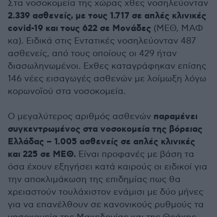
Στα νοσοκομεία της χώρας χθες νοσηλεύονταν
2.339 ασθενείς, με τους 1.717 σε απλές κλινικές
covid-19 και τους 622 σε Μονάδες
(ΜΕΘ, ΜΑΦ
κα). Ειδικά στις Εντατικές νοσηλεύονταν 487
ασθενείς, από τους οποίους οι 429 ήταν
διασωληνωμένοι. Εχθες καταγράφηκαν επίσης
146 νέες εισαγωγές ασθενών με λοίμωξη λόγω
κορωνοϊού στα νοσοκομεία.
παραμένει
Ο μεγαλύτερος αριθμός ασθενών
συγκεντρωμένος στα νοσοκομεία της βόρειας
Ελλάδας – 1.005 ασθενείς σε απλές κλινικές
και 225 σε ΜΕΘ.
Είναι προφανές με βάση τα
όσα έχουν εξηγήσει κατά καιρούς οι ειδικοί για
την αποκλιμάκωση της επιδημίας πως θα
χρειαστούν τουλάχιστον ενάμισι με δύο μήνες
για να επανέλθουν σε κανονικούς ρυθμούς τα