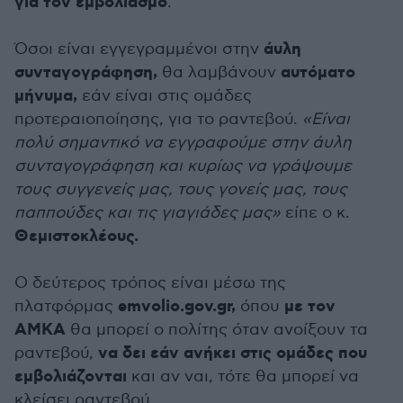
για τον εμβολιασμό
.
άυλη
Όσοι είναι εγγεγραμμένοι στην
συνταγογράφηση,
αυτόματο
θα λαμβάνουν
μήνυμα,
εάν είναι στις ομάδες
προτεραιοποίησης, για το ραντεβού.
«Είναι
πολύ σημαντικό να εγγραφούμε στην άυλη
συνταγογράφηση και κυρίως να γράψουμε
τους συγγενείς μας, τους γονείς μας, τους
παππούδες και τις γιαγιάδες μας»
είπε ο κ.
Θεμιστοκλέους.
Ο δεύτερος τρόπος είναι μέσω της
emvolio.gov.gr,
με τον
πλατφόρμας
όπου
ΑΜΚΑ
θα μπορεί ο πολίτης όταν ανοίξουν τα
να δει εάν ανήκει στις ομάδες που
ραντεβού,
εμβολιάζονται
και αν ναι, τότε θα μπορεί να
κλείσει ραντεβού.