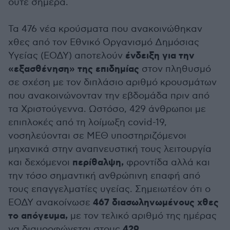
ούτε σήμερα.
Τα 476 νέα κρούσματα που ανακοινώθηκαν
χθες από τον Εθνικό Οργανισμό Δημόσιας
ένδειξη για την
Υγείας (ΕΟΔΥ) αποτελούν
«εξασθένηση» της επιδημίας
στον πληθυσμό
σε σχέση με τον διπλάσιο αριθμό κρουσμάτων
που ανακοινώνονταν την εβδομάδα πριν από
τα Χριστούγεννα. Ωστόσο, 429 άνθρωποι με
επιπλοκές από τη λοίμωξη covid-19,
νοσηλεύονται σε ΜΕΘ υποστηριζόμενοι
μηχανικά στην αναπνευστική τους λειτουργία
περίθαλψη,
και δεχόμενοι
φροντίδα αλλά και
την τόσο σημαντική ανθρώπινη επαφή από
τους επαγγελματίες υγείας. Σημειωτέον ότι ο
467 διασωληνωμένους χθες
ΕΟΔΥ ανακοίνωσε
το απόγευμα,
με τον τελικό αριθμό της ημέρας
429
να διαμορφώνεται στους
.