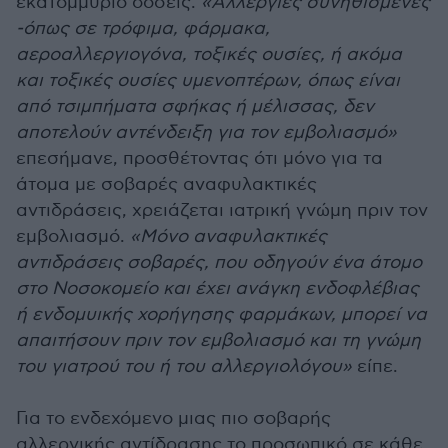
εκατομμύριο δόσεις.
«Αλλεργίες συνηθισμένες
-όπως σε τρόφιμα, φάρμακα,
αεροαλλεργιογόνα, τοξικές ουσίες, ή ακόμα
και τοξικές ουσίες υμενοπτέρων, όπως είναι
από τσιμπήματα σφήκας ή μέλισσας, δεν
αποτελούν αντένδειξη για τον εμβολιασμό»
επεσήμανε, προσθέτοντας ότι μόνο για τα
άτομα με σοβαρές αναφυλακτικές
αντιδράσεις, χρειάζεται ιατρική γνώμη πριν τον
εμβολιασμό.
«Μόνο αναφυλακτικές
αντιδράσεις σοβαρές, που οδηγούν ένα άτομο
στο Νοσοκομείο και έχει ανάγκη ενδοφλέβιας
ή ενδομυικής χορήγησης φαρμάκων, μπορεί να
απαιτήσουν πριν τον εμβολιασμό και τη γνώμη
του γιατρού του ή του αλλεργιολόγου»
είπε.
Για το ενδεχόμενο μιας πιο σοβαρής
αλλεργικής αντίδρασης το προσωπικό σε κάθε