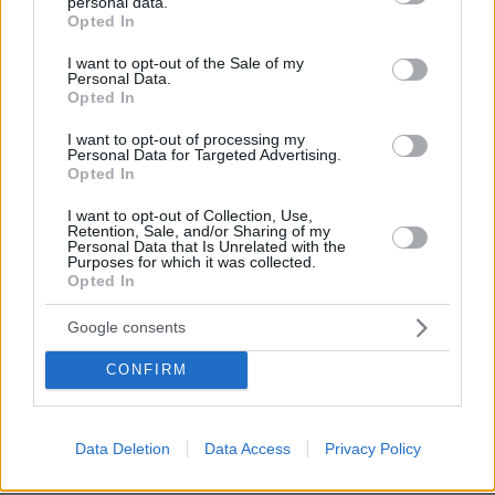
personal data.
grant or deny consent to Google and its third-party tags to
ξεδίπλωσε ο γενικός γραμματέας
Opted In
use your data for below specified purposes in below Google
η
Πρωτοβάθμιας Φροντίδας Υγείας, σήμερα
consent section.
I want to opt-out of the Sale of my
Ελλάδα θα λάβει 83.850 δόσεις των Pfizer-
Personal Data.
Opted In
BioNTech
που θα αποθηκευτούν στα πέντε
σημεία ανά την επικράτεια, όπου έχουν
I want to opt-out of processing my
Personal Data for Targeted Advertising.
εγκατασταθεί οι ειδικοί υπερκαταψύκτες.
Opted In
τέλη Ιανουαρίου
Μέχρι τα
η χώρα θα έχει λάβει
419.250 δόσεις από το ίδιο εμβόλιο
, έως τα
I want to opt-out of Collection, Use,
Retention, Sale, and/or Sharing of my
τέλη Φεβρουαρίου
333.450 δόσεις
επιπλέον
Personal Data that Is Unrelated with the
Purposes for which it was collected.
τέλος Μαρτίου
ενώ μέχρι το
η Ελλάδα θα έχει
Opted In
1.255.800 δόσεις εμβολίου
λάβει συνολικά
από
Google consents
τις Pfizer-BioNTech.
CONFIRM
Παράλληλα, για το πρώτο τρίμηνο του 2021
240.000 δόσεις από
έχουν προγραμματιστεί
την εταιρεία Moderna
, για την οποία
Data Deletion
Data Access
Privacy Policy
αναμένεται να δώσει έγκριση ο Ευρωπαϊκός