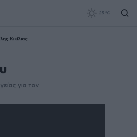
25
°C
λης Κικίλιας
ου
γείας για τον