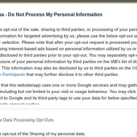
να στη σύσκεψη αποφασίστηκε:
ma -
Do Not Process My Personal Information
ύν οι στοχευμένοι έλεγχοι με έμφαση στα
 Προμαχώνα. Όπως είπε ο κ. Πέτσας τα
to opt-out of the sale, sharing to third parties, or processing of your per
formation for targeted advertising by us, please use the below opt-out s
ό τους ελέγχους δείχνουν ότι τα θετικά τεστ
r selection. Please note that after your opt-out request is processed y
ια σε σχέση με το αεροδρόμιο «
Ελεύθεριος
eing interest-based ads based on personal information utilized by us or
disclosed to third parties prior to your opt-out. You may separately opt-
losure of your personal information by third parties on the IAB’s list of
. This information may also be disclosed by us to third parties on the
IA
Participants
that may further disclose it to other third parties.
ονται εξονχυσιτκά τα έγγραφα όσων μπαίνουν
 that this website/app uses one or more Google services and may gath
ομαχώνα. Σε περίπτωση πλαστού εγγράφου θ
including but not limited to your visit or usage behaviour. You may click 
ι κυρώσεις
 to Google and its third-party tags to use your data for below specifi
ogle consent section.
θούν οι έλεγχοι στις πύλες εισόδου από την
l Data Processing Opt Outs
τον κ. Πέτσα να σημειώνει ότι το
ακο έγιναν 1011 έλεγχοι μόνο στην Κακαβιά.
o opt-out of the Sharing of my personal data.