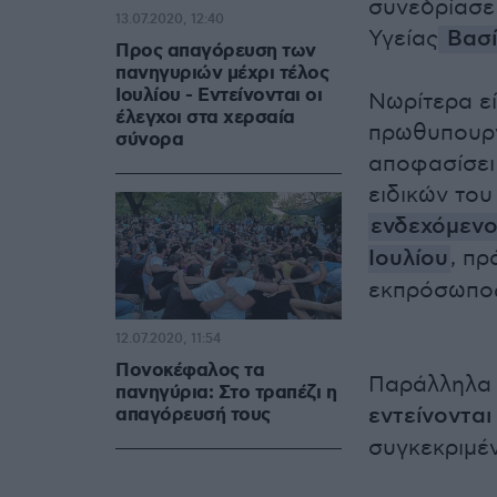
συνεδρίασε
13.07.2020, 12:40
Υγείας
Βασί
Προς απαγόρευση των
πανηγυριών μέχρι τέλος
Ιουλίου - Εντείνονται οι
Νωρίτερα εί
έλεγχοι στα χερσαία
πρωθυπουργ
σύνορα
αποφασίσει 
ειδικών του
ενδεχόμενο
Ιουλίου
,
πρ
εκπρόσωπο
12.07.2020, 11:54
Πονοκέφαλος τα
Παράλληλα 
πανηγύρια: Στο τραπέζι η
εντείνονται
απαγόρευσή τους
συγκεκριμέ