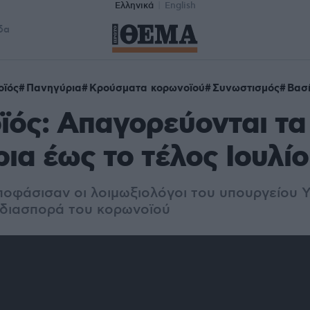
Ελληνικά
English
δα
οϊός
Πανηγύρια
Κρούσματα κορωνοϊού
Συνωστισμός
Βασί
ός: Απαγορεύονται τα
ια έως το τέλος Ιουλί
ποφάσισαν οι λοιμωξιολόγοι του υπουργείου Υ
 διασπορά του κορωνοϊού