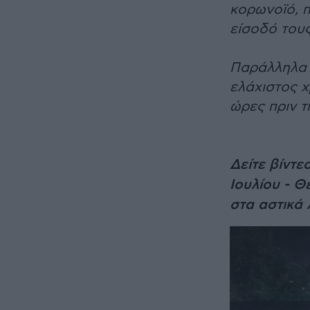
κορωνοϊό, π
είσοδό του
Παράλληλα π
ελάχιστος χ
ώρες πριν τ
Δείτε βίντε
Ιουλίου - Θ
στα αστικά 