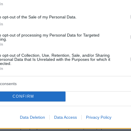
In
υν οι απευθείας
πτήσεις
από 15 Ιουλίου με τη
o opt-out of the Sale of my Personal Data.
αι από τις 22 Ιουλίου με τη
Σουηδία
In
to opt-out of processing my Personal Data for Targeted
ing.
In
υν από το τέλος Ιουλίου πτήσεις και από άλλε
o opt-out of Collection, Use, Retention, Sale, and/or Sharing
ersonal Data that Is Unrelated with the Purposes for which it
έχρι σήμερα δεν είναι στην «λευκή λίστα»,
lected.
ι
ΗΠΑ
με την υποχρέωση επιδείξης αρνητικού
In
 θα έχει γίνει έως 72 ώρες νωρίτερα.
consents
κός εκπρόσωπος υπενθύμισε, επίσης, ότι
CONFIRM
χονται για μη ουσιώδεις λόγους, από τα
ης Τρίτης προς Τετάρτη από το συνοριακό
Data Deletion
Data Access
Privacy Policy
υ Προμαχώνα, υποχρεούνται να επιδεικνύουν
οτέλεσμα μοριακού ελέγχου (PCR) για τον