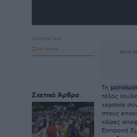
13.07.2020, 14:49
141 ΣΧΟΛΙΑ
Δείτε 
Τη
ματαίωσ
Σχετικά Άρθρα
τέλος Ιουλί
χερσαία σύν
στους εποχ
χώρες αποφ
Επιτροπή Ε