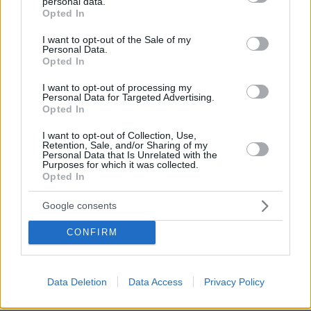
personal data.
grant or deny consent to Google and its third-party tags to
περιφέρειες, τους δήμους, την αγορά, την
Opted In
use your data for below specified purposes in below Google
κοινωνία των πολιτών και γι' αυτό συνοδεύεται
consent section.
I want to opt-out of the Sale of my
από την «Πράσινη Συμφωνία» που υπέγραψαν
Personal Data.
Opted In
19 φορείς και δύο υπουργοί στην οποία θα
περιγράφονται οι υποχρεώσεις του κάθε
I want to opt-out of processing my
Personal Data for Targeted Advertising.
φορέα.
Opted In
Ολόκληρη η ομιλία του Κυριάκου Μητσοτάκη
I want to opt-out of Collection, Use,
Retention, Sale, and/or Sharing of my
έχει ως εξής:
Personal Data that Is Unrelated with the
Purposes for which it was collected.
Opted In
«Κύριοι Υπουργοί, κυρίες και κύριοι, επιτρέψτε
Google consents
μου να ξεκινήσω συγχαίροντας το Υπουργείο
Περιβάλλοντος και Ενέργειας, αλλά και το
CONFIRM
Υπουργείο Μεταφορών για την εξαιρετική
δουλειά την οποία έχουν κάνει για να
φτάσουμε στο σημείο σήμερα να είμαστε σε
Data Deletion
Data Access
Privacy Policy
θέση να ανακοινώσουμε το σχέδιό μας, το