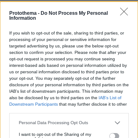
Protothema -
Do Not Process My Personal
Information
If you wish to opt-out of the sale, sharing to third parties, or
processing of your personal or sensitive information for
targeted advertising by us, please use the below opt-out
section to confirm your selection. Please note that after your
opt-out request is processed you may continue seeing
interest-based ads based on personal information utilized by
us or personal information disclosed to third parties prior to
your opt-out. You may separately opt-out of the further
disclosure of your personal information by third parties on the
IAB’s list of downstream participants. This information may
also be disclosed by us to third parties on the
IAB’s List of
Downstream Participants
that may further disclose it to other
Χαρακτήρισε, δε, το εθνικό σχέδιο
third parties.
ηλεκτροκίνησης «ένα σημαντικό βήμα για ένα
Please note that this website/app uses one or more Google
Personal Data Processing Opt Outs
πιο ελπιδοφόρο και καθαρό μέλλον»
services and may gather and store information including but
εξηγώντας ότι το σχέδιο αφορά το κράτος, τις
not limited to your visit or usage behaviour. You may click to
I want to opt-out of the Sharing of my