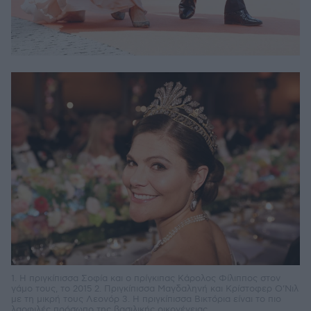
1. Η πριγκίπισσα Σοφία και ο πρίγκιπας Κάρολος Φίλιππος στον
γάμο τους, το 2015 2. Πριγκίπισσα Μαγδαληνή και Κρίστοφερ Ο’Νιλ
με τη μικρή τους Λεονόρ 3. Η πριγκίπισσα Βικτόρια είναι το πιο
λαοφιλές πρόσωπο της βασιλικής οικογένειας