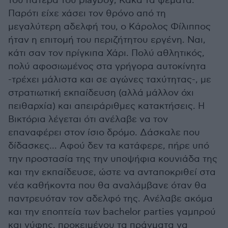
του πατέρα του playboy; Κακά τα ψέματα.
Παρότι είχε χάσει τον θρόνο από τη
μεγαλύτερη αδελφή του, ο Κάρολος Φίλιππος
ήταν η επιτομή του περιζήτητου εργένη. Ναι,
κάτι σαν τον πρίγκιπα Χάρι. Πολύ αθλητικός,
πολύ αφοσιωμένος στα γρήγορα αυτοκίνητα
-τρέχει μάλιστα και σε αγώνες ταχύτητας-, με
στρατιωτική εκπαίδευση (αλλά μάλλον όχι
πειθαρχία) και απειράριθμες κατακτήσεις. Η
Βικτόρια λέγεται ότι ανέλαβε να τον
επαναφέρει στον ίσιο δρόμο. Δάσκαλε που
δίδασκες... Αφού δεν τα κατάφερε, πήρε υπό
την προστασία της την υποψήφια κουνιάδα της
και την εκπαίδευσε, ώστε να ανταποκριθεί στα
νέα καθήκοντα που θα αναλάμβανε όταν θα
παντρευόταν τον αδελφό της. Ανέλαβε ακόμα
και την εποπτεία των bachelor parties γαμπρού
και νύφης, προκειμένου τα πράγματα να