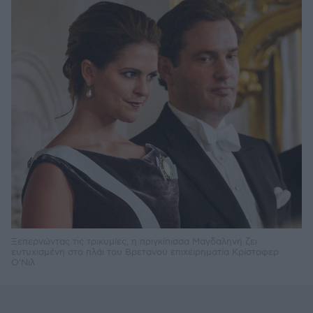
Ξεπερνώντας τις τρικυμίες, η πριγκίπισσα Μαγδαληνή ζει
ευτυχισμένη στο πλάι του Βρετανού επιχειρηματία Κρίστοφερ
Ο’Νιλ