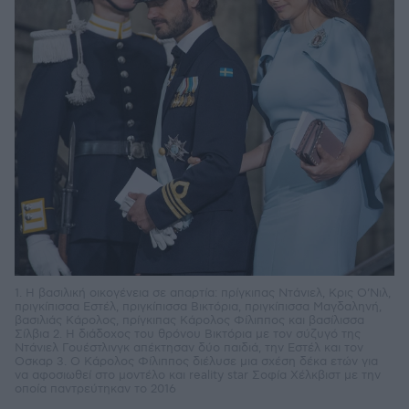
1. Η βασιλική οικογένεια σε απαρτία: πρίγκιπας Ντάνιελ, Κρις Ο’Νιλ,
πριγκίπισσα Εστέλ, πριγκίπισσα Βικτόρια, πριγκίπισσα Μαγδαληνή,
βασιλιάς Κάρολος, πρίγκιπας Κάρολος Φίλιππος και βασίλισσα
Σίλβια 2. Η διάδοχος του θρόνου Βικτόρια με τον σύζυγό της
Ντάνιελ Γουέστλινγκ απέκτησαν δύο παιδιά, την Εστέλ και τον
Οσκαρ 3. Ο Κάρολος Φίλιππος διέλυσε µια σχέση δέκα ετών για
να αφοσιωθεί στο µοντέλο και reality star Σοφία Χέλκβιστ με την
οποία παντρεύτηκαν το 2016