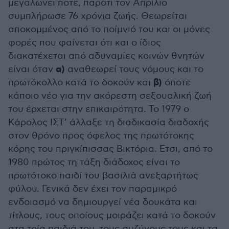
μεγαλώνει ποτέ, παρότι τον Απρίλιο
συμπλήρωσε 76 χρόνια ζωής. Θεωρείται
αποκομμένος από το ποίμνιό του και οι μόνες
φορές που φαίνεται ότι και ο ίδιος
διακατέχεται από αδυναμίες κοινών θνητών
α)
είναι όταν
αναθεωρεί τους νόμους και το
β)
πρωτόκολλο κατά το δοκούν και
όποτε
κάποιο νέο για την ακόρεστη σεξουαλική ζωή
του έρχεται στην επικαιρότητα. Το 1979 ο
Κάρολος ΙΣΤ’ άλλαξε τη διαδικασία διαδοχής
στον θρόνο προς όφελος της πρωτότοκης
κόρης του πριγκίπισσας Βικτόρια. Ετσι, από το
1980 πρώτος τη τάξη διάδοχος είναι το
πρωτότοκο παιδί του βασιλιά ανεξαρτήτως
φύλου. Γενικά δεν έχει τον παραμικρό
ενδοιασμό να δημιουργεί νέα δουκάτα και
τίτλους, τους οποίους μοιράζει κατά το δοκούν
στα τρία παιδιά του, τους συζύγους τους και τα