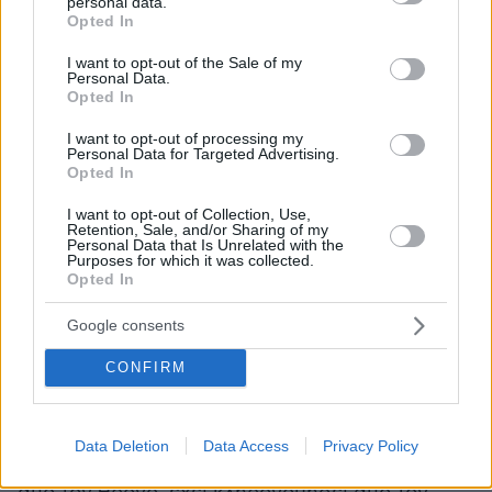
personal data.
αλλαγή του καθεστώτος στη διαδοχή, όμως για
grant or deny consent to Google and its third-party tags to
Opted In
use your data for below specified purposes in below Google
πρώτη φορά η πριγκίπισσα απασχόλησε
consent section.
σοβαρά τον Τύπο στα τέλη των 90s. Το 1997 το
I want to opt-out of the Sale of my
Personal Data.
Παλάτι Χάγκα
παραδέχτηκε ότι η πρωτότοκη
Opted In
κόρη του βασιλιά πάσχει από ανορεξία. Η
I want to opt-out of processing my
Βικτόρια, μην αντέχοντας την πίεση της κοινής
Personal Data for Targeted Advertising.
Opted In
γνώμης και μην μπορώντας να αντεπεξέλθει
στο βάρος του να είναι διάσημη και διάφανη
I want to opt-out of Collection, Use,
Retention, Sale, and/or Sharing of my
από την κούνια της, έφυγε για την
Αμερική
.
Personal Data that Is Unrelated with the
Purposes for which it was collected.
Νοσηλεύτηκε σε κλινική και παράλληλα
Opted In
σπούδασε στο Γέιλ. Μαζί της, φύλακας
άγγελός της ήταν ο τότε σύντροφός της. Οι δυο
Google consents
τους έμοιαζαν αχώριστοι, όμως το 2001
CONFIRM
ανακοινώθηκε ο χωρισμός τους λίγους μήνες
αφότου η Βικτόρια είχε επιβεβαιώσει τη σχέση
σε συνέντευξή της. Η μοναξιά δεν ταίριαζε
Data Deletion
Data Access
Privacy Policy
στην εύθραυστη πριγκίπισσα, η οποία, εκτός