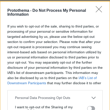
Protothema -
Do Not Process My Personal
Information
If you wish to opt-out of the sale, sharing to third parties, or
processing of your personal or sensitive information for
targeted advertising by us, please use the below opt-out
Η πριγκίπισσα & ο χωρικός
section to confirm your selection. Please note that after your
opt-out request is processed you may continue seeing
interest-based ads based on personal information utilized by
Στις εικόνες που κυκλοφόρησαν πρόσφατα με
us or personal information disclosed to third parties prior to
τη διάδοχο του σουηδικού θρόνου, τη 42χρονη
your opt-out. You may separately opt-out of the further
Βικτόρια
Ντάνιελ Γουέστλινγκ
, τον σύζυγό της
,
disclosure of your personal information by third parties on the
Ρίο
IAB’s list of downstream participants. This information may
τα δύο τους παιδιά και τον σκύλο τους
, ένα
also be disclosed by us to third parties on the
IAB’s List of
ημίαιμο διασταύρωση Πουντλ με Κάβαλιερ
Downstream Participants
that may further disclose it to other
Κινγκ Τσαρλς Σπάνιελ, τίποτα δεν πρόδιδε τις
third parties.
Συμπληγάδες που πέρασε η πριγκίπισσα μέχρι
Please note that this website/app uses one or more Google
Personal Data Processing Opt Outs
να βρει το απάγκιο της. Μπορεί από τη γέννησή
services and may gather and store information including but
της να ακολουθείται από ένα σκάνδαλο, την
not limited to your visit or usage behaviour. You may click to
I want to opt-out of the Sharing of my