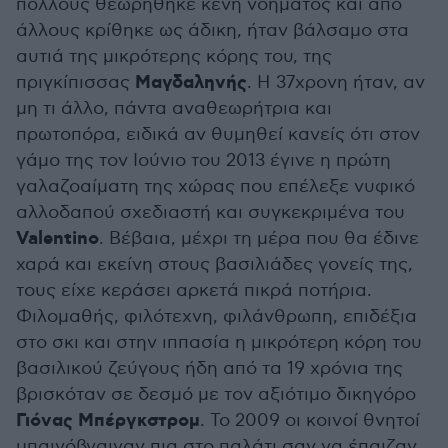
πολλούς θεωρήθηκε κενή νοήματος και από
άλλους κρίθηκε ως άδικη, ήταν βάλσαμο στα
αυτιά της μικρότερης κόρης του, της
Μαγδαληνής
πριγκίπισσας
. Η 37χρονη ήταν, αν
μη τι άλλο, πάντα αναθεωρήτρια και
πρωτοπόρα, ειδικά αν θυμηθεί κανείς ότι στον
γάμο της τον Ιούνιο του 2013 έγινε η πρώτη
γαλαζοαίματη της χώρας που επέλεξε νυφικό
αλλοδαπού σχεδιαστή και συγκεκριμένα του
Valentino
. Βέβαια, μέχρι τη μέρα που θα έδινε
χαρά και εκείνη στους βασιλιάδες γονείς της,
τους είχε κεράσει αρκετά πικρά ποτήρια.
Φιλομαθής, φιλότεχνη, φιλάνθρωπη, επιδέξια
στο σκι και στην ιππασία η μικρότερη κόρη του
βασιλικού ζεύγους ήδη από τα 19 χρόνια της
βρισκόταν σε δεσμό με τον αξιότιμο δικηγόρο
Γιόνας Μπέργκστρομ
. Το 2009 οι κοινοί θνητοί
μπαινόβγαιναν πια στο παλάτι σαν να έπαιζαν