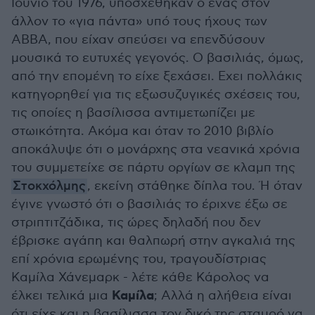
Ιούνιο του 1976, υποσχέθηκαν ο ένας στον
άλλον το «για πάντα» υπό τους ήχους των
ABBA, που είχαν σπεύσει να επενδύσουν
μουσικά το ευτυχές γεγονός. Ο βασιλιάς, όμως,
από την επομένη το είχε ξεχάσει. Εχει πολλάκις
κατηγορηθεί για τις εξωσυζυγικές σχέσεις του,
τις οποίες η βασίλισσα αντιμετωπίζει με
στωικότητα. Ακόμα και όταν το 2010 βιβλίο
αποκάλυψε ότι ο μονάρχης στα νεανικά χρόνια
του συμμετείχε σε πάρτυ οργίων σε κλαμπ της
Στοκχόλμης
, εκείνη στάθηκε δίπλα του. Ή όταν
έγινε γνωστό ότι ο βασιλιάς το έριχνε έξω σε
στριπτιτζάδικα, τις ώρες δηλαδή που δεν
έβρισκε αγάπη και θαλπωρή στην αγκαλιά της
επί χρόνια ερωμένης του, τραγουδίστριας
Καμίλα Χάνεμαρκ - λέτε κάθε Κάρολος να
Καμίλα
έλκει τελικά μια
; Αλλά η αλήθεια είναι
ότι είχε και η βασίλισσα τον δικό της σταυρό να