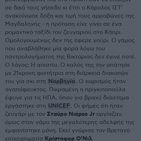
σε δικό τους γήπεδο κι έτσι ο Κάρολος ΙΣΤ’
ανακοίνωσε δόξη και τιμή τους αρραβώνες της
Μαγδαληνής - η πρόταση είχε γίνει σε ένα
ρομαντικό ταξίδι του ζευγαριού στο Κάπρι.
Ομολογουμένως δεν της έφερε γούρι. Ο γάμος
που αναβλήθηκε μία φορά λόγω του
παντρολογήματος της Βικτόριας δεν έγινε ποτέ.
Ο λόγος; Η απιστία. Ο καλός της την απάτησε
με 21χρονη φοιτήτρια στη διάρκεια διακοπών
του για σκι στη
Νορβηγία
. Ο χωρισμός ήταν
αναπόφευκτος. Πικραμένη η πριγκιποπούλα
έφυγε για τις ΗΠΑ, όπου για βραχύ διάστημα
εργάστηκε στη
UNICEF
. Οι φήμες ότι ήταν
Σταύρο Νιάρχο Jr
ζευγάρι με τον
οργίαζαν,
όμως στον γάμο της μεγαλύτερης αδελφής της
εμφανίστηκε μόνη. Εκεί γνώρισε τον Βρετανό
Κρίστοφερ Ο’Νιλ
επιχειρηματία
.