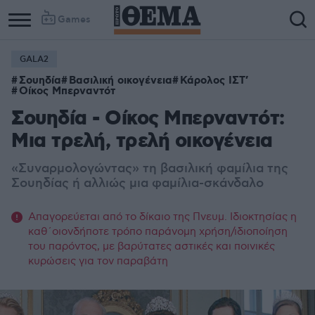
Games
GALA2
Σουηδία
Βασιλική οικογένεια
Κάρολος ΙΣΤ’
Οίκος Μπερναντότ
Σουηδία - Οίκος Μπερναντότ:
Μια τρελή, τρελή οικογένεια
«Συναρμολογώντας» τη βασιλική φαμίλια της
Σουηδίας ή αλλιώς μια φαμίλια-σκάνδαλο
Απαγορεύεται από το δίκαιο της Πνευμ. Ιδιοκτησίας η
καθ΄οιονδήποτε τρόπο παράνομη χρήση/ιδιοποίηση
του παρόντος, με βαρύτατες αστικές και ποινικές
κυρώσεις για τον παραβάτη