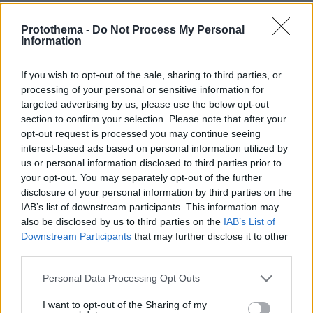
ΤΑ ΠΙΟ ΔΗΜΟΦΙΛΗ
Protothema -
Do Not Process My Personal
Information
If you wish to opt-out of the sale, sharing to third parties, or
processing of your personal or sensitive information for
targeted advertising by us, please use the below opt-out
section to confirm your selection. Please note that after your
opt-out request is processed you may continue seeing
interest-based ads based on personal information utilized by
us or personal information disclosed to third parties prior to
your opt-out. You may separately opt-out of the further
disclosure of your personal information by third parties on the
IAB’s list of downstream participants. This information may
also be disclosed by us to third parties on the
IAB’s List of
Downstream Participants
that may further disclose it to other
third parties.
Please note that this website/app uses one or more Google
Personal Data Processing Opt Outs
services and may gather and store information including but
not limited to your visit or usage behaviour. You may click to
I want to opt-out of the Sharing of my