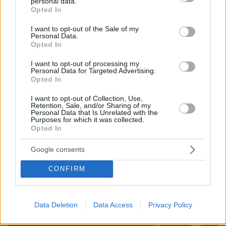
personal data.
grant or deny consent to Google and its third-party tags to
Opted In
10.08.2026, 08:51
use your data for below specified purposes in below Google
ΔΕΘ τετραετίας με μέτρα για όλους: Τι θα πει ο
consent section.
I want to opt-out of the Sale of my
Μητσοτάκης στη Θεσσαλονίκη για μισθούς,
Personal Data.
Opted In
συντάξεις, επιχειρήσεις, αγρότες και στεγαστικό
I want to opt-out of processing my
Personal Data for Targeted Advertising.
Opted In
I want to opt-out of Collection, Use,
Retention, Sale, and/or Sharing of my
Personal Data that Is Unrelated with the
Purposes for which it was collected.
Opted In
Google consents
CONFIRM
Data Deletion
Data Access
Privacy Policy