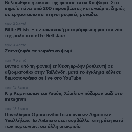
Βελτιώθηκε η εικόνα της φωτιάς στον Κουβαρά: Στο
σημείο πάνω από 200 πυροσβέστες και εναέρια, ζημιές
σε εργοστάσιο και κτηνοτροφικές μονάδες
πριν 3 λεπτά
Billie Eilish: Η εντυπωσιακή μεταμόρφωση για τον νέο
της ρόλο στο «The Bell Jar»
πριν 3 λεπτά
Σπεντζοφάι σε χωριάτικο ψωμί
πριν 9 λεπτά
Βίντεο από τη φονική επίθεση πρώην βουλευτή σε
αξιωματούχο στην Ταϊλάνδη, μετά το έγκλημα κάλεσε
δημοσιογράφο σε live στο YouTube
πριν 12 λεπτά
Κιμ Καρντάσιαν και Λιούις Χάμιλτον πόζαραν μαζί στο
Instagram
πριν 13 λεπτά
Πανελλήνια Ομοσπονδία Γεωτεχνικών Δημοσίων
Υπαλλήλων: Το Antinero έχει συμβάλλει στη μάχη κατά
των πυρκαγιών, όχι άλλη υποκρισία