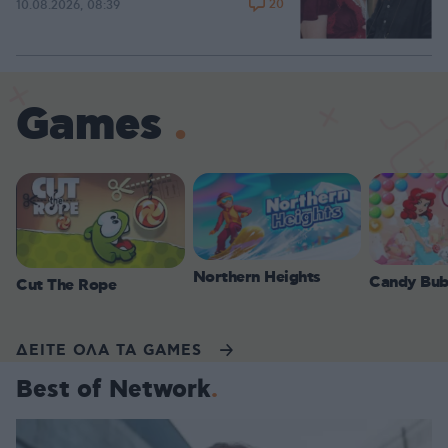
20
10.08.2026, 08:39
Games
Northern Heights
Candy Bub
Cut The Rope
ΔΕΙΤΕ ΟΛΑ ΤΑ GAMES
Best of Network