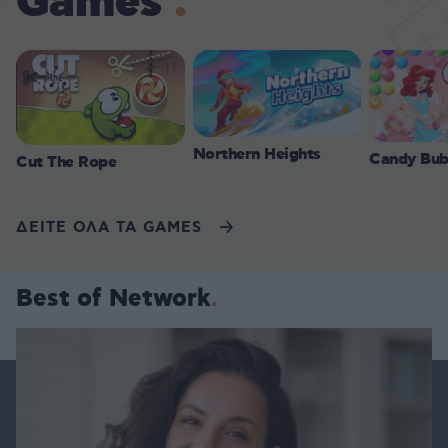
Games
Northern Heights
Candy Bub
Cut The Rope
ΔΕΙΤΕ ΟΛΑ ΤΑ GAMES
Best of Network