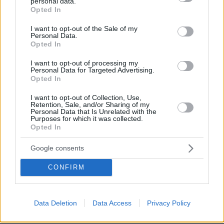
personal data.
grant or deny consent to Google and its third-party tags to
Opted In
use your data for below specified purposes in below Google
consent section.
I want to opt-out of the Sale of my
Personal Data.
Opted In
29.11.2013, 18:50
Reuters: H Τρόικα δεν επιστρέφει την επόμενη εβδομάδα -
I want to opt-out of processing my
Personal Data for Targeted Advertising.
Στον αέρα η επόμενη δόση
Opted In
I want to opt-out of Collection, Use,
Retention, Sale, and/or Sharing of my
ΡΟΗ ΕΙΔΗΣΕΩΝ
Personal Data that Is Unrelated with the
Purposes for which it was collected.
Opted In
Ειδήσεις
Δημοφιλή
Σχολιασμένα
Google consents
πριν 6 λεπτά
Είναι το καλαμάκι κοτόπουλο η πιο υγιεινή επιλογή στα
CONFIRM
σουβλατζίδικα;
πριν 6 λεπτά
Στο νοσοκομείο ο Γιώργος Παράσχος για νέα θεραπεία
Data Deletion
Data Access
Privacy Policy
στη μάχη του με τον καρκίνο