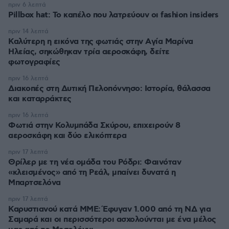
πριν 6 λεπτά
Pillbox hat: Το καπέλο που λατρεύουν οι fashion insiders
πριν 14 λεπτά
Καλύτερη η εικόνα της φωτιάς στην Aγία Μαρίνα
Ηλείας, σηκώθηκαν τρία αεροσκάφη, δείτε
φωτογραφίες
πριν 16 λεπτά
Διακοπές στη Δυτική Πελοπόννησο: Ιστορία, θάλασσα
και καταρράκτες
πριν 16 λεπτά
Φωτιά στην Κολυμπάδα Σκύρου, επιχειρούν 8
αεροσκάφη και δύο ελικόπτερα
πριν 17 λεπτά
Θρίλερ με τη νέα ομάδα του Ρόδρι: Φαινόταν
«κλεισμένος» από τη Ρεάλ, μπαίνει δυνατά η
Μπαρτσελόνα
πριν 17 λεπτά
Καρυστιανού κατά ΜΜΕ: Έφυγαν 1.000 από τη ΝΔ για
Σαμαρά και οι περισσότεροι ασχολούνται με ένα μέλος