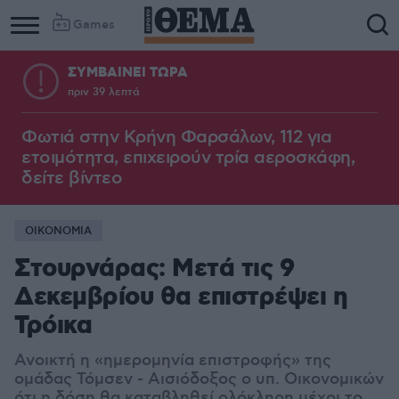
Games
ΣΥΜΒΑΙΝΕΙ ΤΩΡΑ
πριν 39 λεπτά
Column
Column
1
2
Φωτιά στην Κρήνη Φαρσάλων, 112 για
ετοιμότητα, επιχειρούν τρία αεροσκάφη,
δείτε βίντεο
ΟΙΚΟΝΟΜΙΑ
Στουρνάρας: Μετά τις 9
Δεκεμβρίου θα επιστρέψει η
Τρόικα
Ανοικτή η «ημερομηνία επιστροφής» της
ομάδας Τόμσεν - Αισιόδοξος ο υπ. Οικονομικών
ότι η δόση θα καταβληθεί ολόκληρη μέχρι το