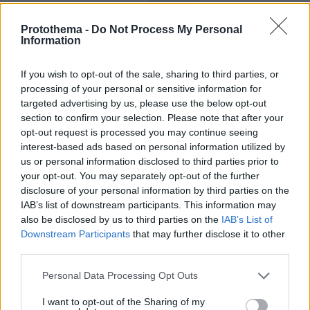
και τον Κόσμο, τη στιγμή που συμβαίνουν, στο
Protothema.gr
Protothema -
Do Not Process My Personal
Information
Σχετικά Άρθρα
If you wish to opt-out of the sale, sharing to third parties, or
processing of your personal or sensitive information for
targeted advertising by us, please use the below opt-out
section to confirm your selection. Please note that after your
opt-out request is processed you may continue seeing
interest-based ads based on personal information utilized by
us or personal information disclosed to third parties prior to
your opt-out. You may separately opt-out of the further
disclosure of your personal information by third parties on the
IAB’s list of downstream participants. This information may
also be disclosed by us to third parties on the
IAB’s List of
Downstream Participants
that may further disclose it to other
third parties.
Please note that this website/app uses one or more Google
Personal Data Processing Opt Outs
services and may gather and store information including but
not limited to your visit or usage behaviour. You may click to
I want to opt-out of the Sharing of my