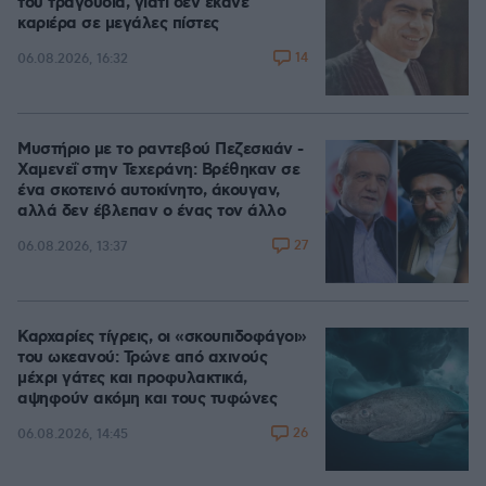
του τραγούδια, γιατί δεν έκανε
καριέρα σε μεγάλες πίστες
14
06.08.2026, 16:32
Μυστήριο με το ραντεβού Πεζεσκιάν -
Χαμενεΐ στην Τεχεράνη: Βρέθηκαν σε
ένα σκοτεινό αυτοκίνητο, άκουγαν,
αλλά δεν έβλεπαν ο ένας τον άλλο
27
06.08.2026, 13:37
Καρχαρίες τίγρεις, οι «σκουπιδοφάγοι»
του ωκεανού: Τρώνε από αχινούς
μέχρι γάτες και προφυλακτικά,
αψηφούν ακόμη και τους τυφώνες
26
06.08.2026, 14:45