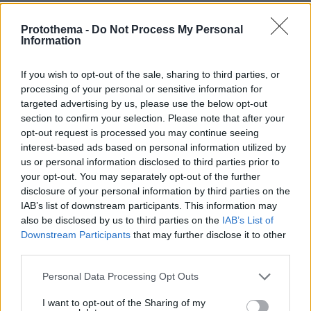
πριν 11 λεπτά
Protothema -
Do Not Process My Personal
Υπερτροφές: Ο Νο1 καρπός που πρέπει όλοι να τρώμε –
Information
Δεν είναι τα αμύγδαλα
πριν 13 λεπτά
If you wish to opt-out of the sale, sharing to third parties, or
Δάκρυσε ο Άντι Μπέρναμ για τον πατέρα του που έχει
processing of your personal or sensitive information for
Αλτσχάιμερ: Η αντίδρασή του όταν τον είδε να
targeted advertising by us, please use the below opt-out
αναλαμβάνει την πρωθυπουργία, δείτε βίντεο
section to confirm your selection. Please note that after your
opt-out request is processed you may continue seeing
πριν 18 λεπτά
interest-based ads based on personal information utilized by
Μουσακάς: Η μπεσαμέλ, τα λαχανικά και το τηγάνισμα
us or personal information disclosed to third parties prior to
της μελιτζάνας, σύμφωνα με τους σεφ
your opt-out. You may separately opt-out of the further
πριν 18 λεπτά
disclosure of your personal information by third parties on the
Momwashing: Όταν μια επιχείρηση αγαπάει τη
IAB’s list of downstream participants. This information may
μητρότητα μόνο στα λόγια αλλά όχι στα έργα
also be disclosed by us to third parties on the
IAB’s List of
Downstream Participants
that may further disclose it to other
πριν 21 λεπτά
Συμπαίκτης του Τζόλη ο Μπρούνο Γκιμαράες:
third parties.
Ανακοινώθηκε από την Άρσεναλ ο Βραζιλιάνος
Please note that this website/app uses one or more Google
Personal Data Processing Opt Outs
πριν 28 λεπτά
services and may gather and store information including but
Οι ωραιότερες παραλίες της Πάρου
not limited to your visit or usage behaviour. You may click to
I want to opt-out of the Sharing of my