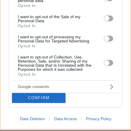
personal data.
grant or deny consent to Google and its third-party tags to
πριν 29 λεπτά
Opted In
use your data for below specified purposes in below Google
Χωρίς τις αισθήσεις του ανασύρθηκε 43χρονος στη
consent section.
Μετώπη
I want to opt-out of the Sale of my
Personal Data.
Opted In
πριν 29 λεπτά
Πολύ υψηλός κίνδυνος πυρκαγιάς αύριο Κυριακή σε
Αττική και άλλες πέντε περιοχές της χώρας
I want to opt-out of processing my
Personal Data for Targeted Advertising.
Opted In
πριν 34 λεπτά
Μια εντυπωσιακή κατοικία-κόσμημα με θέα στο
I want to opt-out of Collection, Use,
απέραντο μπλε της νότιας Κρήτης
Retention, Sale, and/or Sharing of my
Personal Data that Is Unrelated with the
πριν 42 λεπτά
Purposes for which it was collected.
Πλοίο δέχθηκε επίθεση στα ανοικτά του Ομάν -
Opted In
Ασφαλές το πλήρωμα λένε οι Βρετανοί
Google consents
ΔΕΙΤΕ ΟΛΕΣ ΤΙΣ ΕΙΔΗΣΕΙΣ
CONFIRM
Data Deletion
Data Access
Privacy Policy
ΤΑ ΠΙΟ ΔΗΜΟΦΙΛΗ