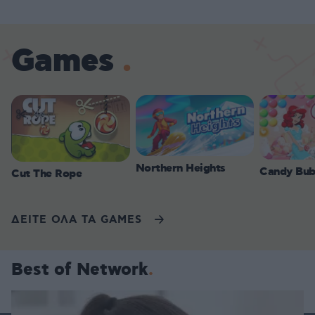
Games
Northern Heights
Candy Bub
Cut The Rope
ΔΕΙΤΕ ΟΛΑ ΤΑ GAMES
Best of Network