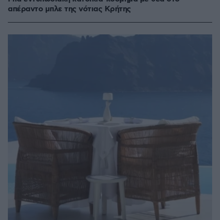
απέραντο μπλε της νότιας Κρήτης