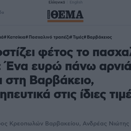
Ελληνικά
English
δα
ιά
Κατσίκια
Πασχαλινό τραπέζι
Τιμές
Βαρβάκειος
στίζει φέτος το πασχα
: Ένα ευρώ πάνω αρνιά
α στη Βαρβάκειο,
πευτικά στις ίδιες τιμ
δρος Κρεοπωλών Βαρβακείου, Ανδρέας Νιώτης