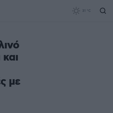
31
°C
λινό
 και
ές με