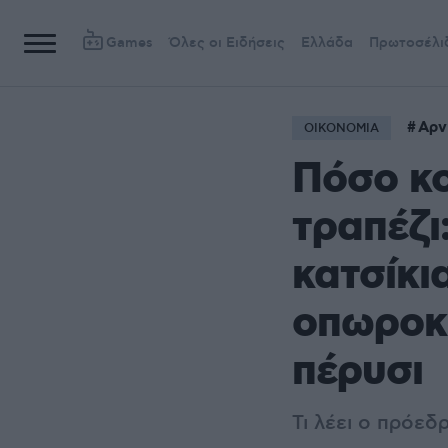
Games
Όλες οι Ειδήσεις
Ελλάδα
Πρωτοσέλι
Αρν
ΟΙΚΟΝΟΜΙΑ
Πόσο κο
τραπέζι
κατσίκι
οπωροκη
πέρυσι
Τι λέει ο πρόε