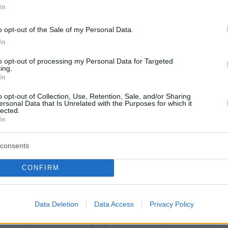
ρόβλημα εκεί. Όχι στην έλλειψη ζώων»
In
 κ. Νιώτης.
o opt-out of the Sale of my Personal Data.
In
ις τιμές στα υπόλοιπα κρέατα, ενδεικτικά, στη
to opt-out of processing my Personal Data for Targeted
ing.
 βρει κανείς το χοιρινό, που τα τελευταία
In
ι ως συμπλήρωμα στο γιορτινό τραπέζι, είτε ω
o opt-out of Collection, Use, Retention, Sale, and/or Sharing
ersonal Data that Is Unrelated with the Purposes for which it
είτε μπριζόλες, πανσέτες, να ξεκινά από τα 5
lected.
 κιλό. Τα έντερα είναι στα 6 ευρώ και οι
In
α εντόσθια για την μαγειρίτσα ή το κοκορέτσι
consents
, – 8 ευρώ το κιλό.
CONFIRM
ατά πόσο μπορεί να βρουν οι καταναλωτές
 τιμές αφήνοντας
τις αγορές τους
για τις
μέρες της εβδομάδας, ο κ. Νιώτης επισήμανε ό
Data Deletion
Data Access
Privacy Policy
θανότητα να πέσει η τιμή αλλά «περισσότερη