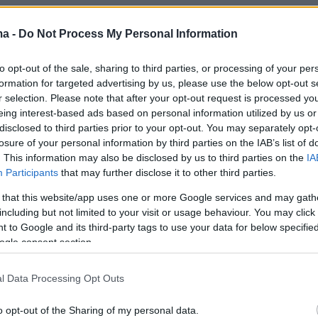
χουν κάνει την εμφάνισή τους τα εισαγόμενα.
ma -
Do Not Process My Personal Information
ουμε ολοκληρώσει τις σφαγές στα ελληνικά.
κωθεί από τους στάβλους όλα τα ελληνικά. Ε
to opt-out of the sale, sharing to third parties, or processing of your per
formation for targeted advertising by us, please use the below opt-out s
επάρκεια υπάρχει.
Ίσως μεγαλύτερο πρόβλημ
r selection. Please note that after your opt-out request is processed y
υμε από θέμα σφαγείων
, δηλαδή από σφαγεία
eing interest-based ads based on personal information utilized by us or
άσεις στις οποίες δεν μπορούν να βγουν τα
disclosed to third parties prior to your opt-out. You may separately opt-
losure of your personal information by third parties on the IAB’s list of
ουληθούν και να σφαχτούν, να ετοιμαστούν γι
. This information may also be disclosed by us to third parties on the
IA
ε εμάς. Περισσότερο θα έλεγα ότι υπάρχει εκ
Participants
that may further disclose it to other third parties.
διότι υπάρχουν και κάποιες μετακινήσεις, δεν
 that this website/app uses one or more Google services and may gath
ύγουν τα ζώα από κάποιες περιοχές να πάνε 
including but not limited to your visit or usage behaviour. You may click 
οχές στα οποία είναι σφαγεία τα οποία αυτή τ
 to Google and its third-party tags to use your data for below specifi
ogle consent section.
ν υπολειτουργούν ή δεν λειτουργούν διότι δεν
κάποιες περιοχές. Σε όλη την Ελλάδα αυτή τη
l Data Processing Opt Outs
πάρχουν σφαγεία. Είναι ορισμένες περιοχές πο
 ζώα αυτή την εποχή. Θεωρώ ότι είναι το
o opt-out of the Sharing of my personal data.