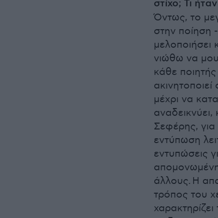
στίχο; Τι ήτα
Όντως, το με
στην ποίηση 
μελοποιήσει 
νιώθω να μου
κάθε ποιητής
ακινητοποιεί
μέχρι να κατ
αναδεικνύει,
Σεφέρης, για 
εντύπωση λει
εντυπώσεις γι
απομονωμένη 
άλλους. Η απ
τρόπος του χ
χαρακτηρίζει