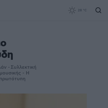
28
°C
έο
ύδη
λάν -
Συλλεκτική
μουσικής - Η
 πρωτότυπη