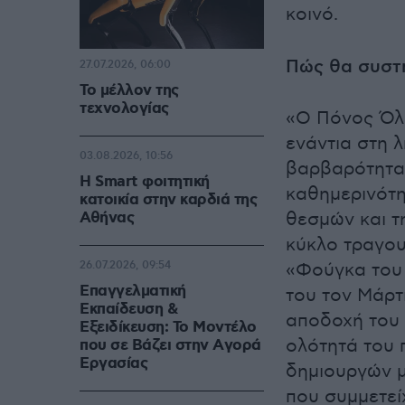
κοινό.
Πώς θα συστή
27.07.2026, 06:00
Το μέλλον της
τεχνολογίας
«Ο Πόνος Όλο
ενάντια στη λ
03.08.2026, 10:56
βαρβαρότητα.
Η Smart φοιτητική
καθημερινότη
κατοικία στην καρδιά της
Αθήνας
θεσμών και τ
κύκλο τραγου
26.07.2026, 09:54
«Φούγκα του 
Επαγγελματική
του τον Μάρτ
Εκπαίδευση &
αποδοχή του 
Εξειδίκευση: Το Mοντέλο
ολότητά του 
που σε Bάζει στην Aγορά
Eργασίας
δημιουργών μ
που συμμετεί