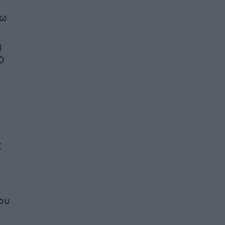
νω
η
Ο
ς
ου