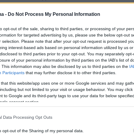
ινού. Ο αριθμός των ανθρώπων που βρέθηκε
ι οι ενθουσιώδεις αντιδράσεις αποδοχής του,
ma -
Do Not Process My Personal Information
ους μας μία βαθιά ικανοποίηση και
to opt-out of the sale, sharing to third parties, or processing of your per
αν τις προοπτικές και άλλων παρουσιάσεων
formation for targeted advertising by us, please use the below opt-out s
λάδα όσο και το εξωτερικό.
r selection. Please note that after your opt-out request is processed y
eing interest-based ads based on personal information utilized by us or
disclosed to third parties prior to your opt-out. You may separately opt-
losure of your personal information by third parties on the IAB’s list of
. This information may also be disclosed by us to third parties on the
IA
Participants
that may further disclose it to other third parties.
 that this website/app uses one or more Google services and may gath
including but not limited to your visit or usage behaviour. You may click 
 to Google and its third-party tags to use your data for below specifi
ogle consent section.
l Data Processing Opt Outs
o opt-out of the Sharing of my personal data.