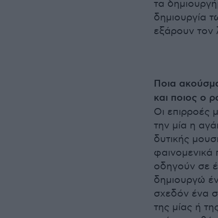
τα δημιουργή
δημιουργία τ
εξάρουν τον 
Ποια ακούσμ
και ποιος ο 
Οι επιρροές 
την μία η αγά
δυτικής μουσ
φαινομενικά 
οδηγούν σε έ
δημιουργώ έν
σχεδόν ένα σ
της μίας ή τ