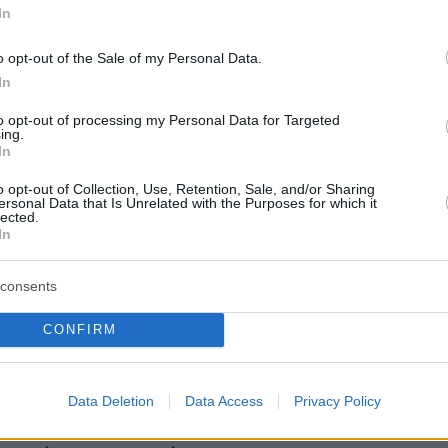
In
o opt-out of the Sale of my Personal Data.
In
to opt-out of processing my Personal Data for Targeted
ing.
In
o opt-out of Collection, Use, Retention, Sale, and/or Sharing
ersonal Data that Is Unrelated with the Purposes for which it
lected.
In
consents
ρηγόρης Βαλτινός στην παρουσίαση του
CONFIRM
της Πηγής Λυκούδη «Ο Πόνος Όλου του
Data Deletion
Data Access
Privacy Policy
 επιλέξατε να μελοποιήσετε ποίηση και όχι