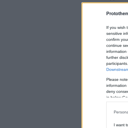
Γρηγόρη Βαλτ
κοντά μας κα
Protothe
έδωσαν σε όλ
If you wish 
πολλαπλασίασ
sensitive in
τόσο στην Ελ
confirm you
continue se
information 
further disc
participants
Downstream 
Please note
information 
deny consent
in below Go
Persona
I want t