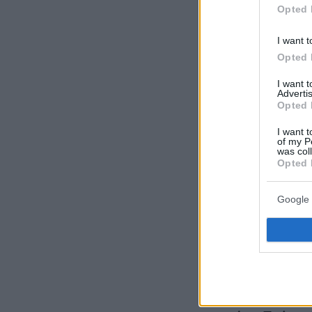
Opted 
I want t
Opted 
I want 
Advertis
Opted 
I want t
of my P
was col
Opted 
Google 
Ο ηθοποιός Γ
βιβλίου-CD 
Κόσμου»
Για ποιο λόγο