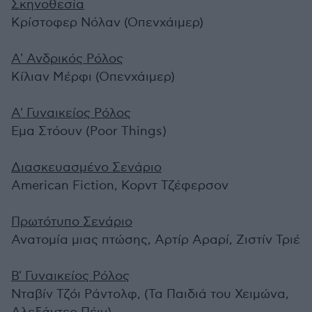
Σκηνοθεσία
Κρίστοφερ Νόλαν (Οπενχάιμερ)
Α' Ανδρικός Ρόλος
Κίλιαν Μέρφι (Οπενχάιμερ)
Α' Γυναικείος Ρόλος
Εμα Στόουν (Poor Things)
Διασκευασμένο Σενάριο
American Fiction, Κορντ Τζέφερσον
Πρωτότυπο Σενάριο
Ανατομία μιας πτώσης, Αρτίρ Αραρί, Ζιστίν Τριέ
B' Γυναικείος Ρόλος
Νταβίν Τζόι Ράντολφ, (Τα Παιδιά του Χειμώνα,