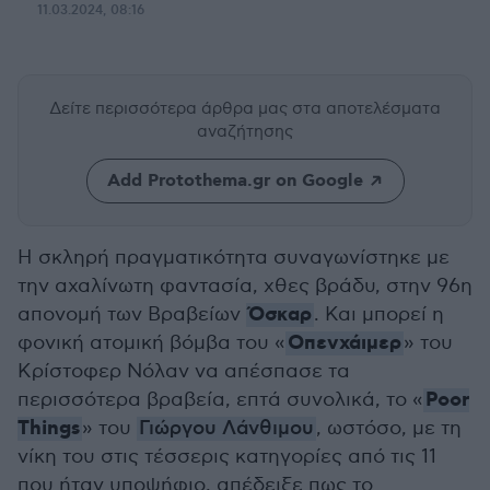
11.03.2024, 08:16
Δείτε περισσότερα άρθρα μας
στα αποτελέσματα
αναζήτησης
Add Protothema.gr on Google
H σκληρή πραγματικότητα συναγωνίστηκε με
την αχαλίνωτη φαντασία, χθες βράδυ, στην 96η
Όσκαρ
απονομή των Βραβείων
. Και μπορεί η
Οπενχάιμερ
φονική ατομική βόμβα του «
» του
Κρίστοφερ Νόλαν να απέσπασε τα
Poor
περισσότερα βραβεία, επτά συνολικά, το «
Things
» του
Γιώργου Λάνθιμου
, ωστόσο, με τη
νίκη του στις τέσσερις κατηγορίες από τις 11
που ήταν υποψήφιο, απέδειξε πως το