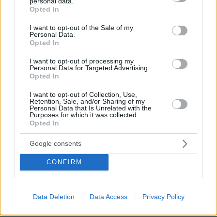
personal data.
grant or deny consent to Google and its third-party tags to
εγκλήματα που έγιναν κατά των Ινδιάνων της
Opted In
use your data for below specified purposes in below Google
Αμερικής, δεν κατάφερε να κερδίσει σε καμία
consent section.
I want to opt-out of the Sale of my
από τις δέκα συνολικά κατηγορίες στις οποίες
Personal Data.
Opted In
ήταν υποψήφια. Και να φανταστείτε ότι αυτό
του Β’ Γυναικείου Ρόλου για την Λίλι
I want to opt-out of processing my
Personal Data for Targeted Advertising.
Γκλάντστοουν, το θεωρούσε σίγουρο.
Opted In
I want to opt-out of Collection, Use,
Μπράντλεϊ
Με άδεια χέρια, όμως, έφυγε και ο
Retention, Sale, and/or Sharing of my
Personal Data that Is Unrelated with the
Κούπερ
, σκηνοθέτης και πρωταγωνιστής του
Purposes for which it was collected.
«Μαέστρου», που εστιάζει στη ζωή του
Opted In
κορυφαίου αρχιμουσικού Λέοναρντ
Google consents
Μπερνστάιν, και είχε συγκεντρώσει επτά
συνολικά υποψηφιότητες.
CONFIRM
Η μεγάλη εισπρακτική επιτυχία της χρονιάς,
Data Deletion
Data Access
Privacy Policy
Μπάρμπι
πάλι, η πολυδιαφημισμένη «
» της
Γκρέτα Γκέργουιγκ, δεν έτρεφε μεγάλες