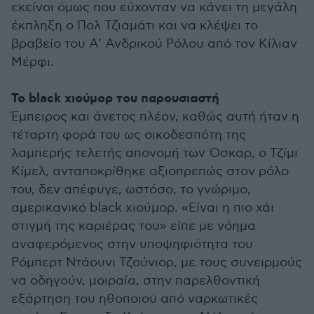
εκείνοι όμως που εύχονταν να κάνει τη μεγάλη
έκπληξη ο Πολ Τζιαμάτι και να κλέψει το
βραβείο του Α’ Ανδρικού Ρόλου από τον Κίλιαν
Μέρφι.
Το black χιούμορ του παρουσιαστή
Έμπειρος και άνετος πλέον, καθώς αυτή ήταν η
τέταρτη φορά του ως οικοδεσπότη της
λαμπερής τελετής απονομή των Όσκαρ, ο Τζίμι
Κίμελ, ανταποκρίθηκε αξιοπρεπώς στον ρόλο
του, δεν απέφυγε, ωστόσο, το γνώριμο,
αμερικανικό black χιούμορ. «Είναι η πιο χάι
στιγμή της καριέρας του» είπε με νόημα
αναφερόμενος στην υποψηφιότητα του
Ρόμπερτ Ντάουνι Τζούνιορ, με τους συνειρμούς
να οδηγούν, μοιραία, στην παρελθοντική
εξάρτηση του ηθοποιού από ναρκωτικές