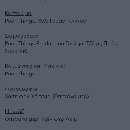
Κοστούμια
Poor Things, Χόλι Γουάντινγκτον
Σκηνογραφία
Poor Things Production Design: Τζέιμς Πράις,
Σόνα Χιθ,
Κομμώσεις και Μακιγιάζ
Poor Things
Φωτογραφία
Χόιτε φαν Χόιτεμα (Οπεναχάιμερ)
Μοντάζ
Οπεναχάιμερ, Τζένιφερ Λέιμ