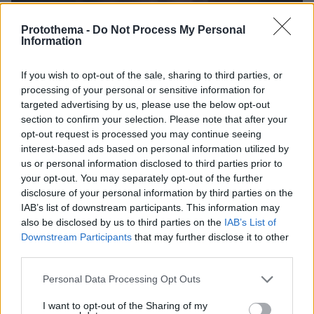
Protothema -
Do Not Process My Personal
Information
If you wish to opt-out of the sale, sharing to third parties, or
processing of your personal or sensitive information for
targeted advertising by us, please use the below opt-out
section to confirm your selection. Please note that after your
opt-out request is processed you may continue seeing
interest-based ads based on personal information utilized by
us or personal information disclosed to third parties prior to
your opt-out. You may separately opt-out of the further
disclosure of your personal information by third parties on the
IAB’s list of downstream participants. This information may
also be disclosed by us to third parties on the
IAB’s List of
Οι χαμένοι της βραδιάς
Downstream Participants
that may further disclose it to other
third parties.
Σε πανωλεθρία εξελίχθηκε η οσκαρική βραδιά
Μάρτιν Σκορσέζε
για τον διάσημο σκηνοθέτη
Please note that this website/app uses one or more Google
Personal Data Processing Opt Outs
καθώς η ταινία του «Οι Δολοφόνοι του
services and may gather and store information including but
not limited to your visit or usage behaviour. You may click to
I want to opt-out of the Sharing of my
Ανθισμένου Φεγγαριού», που καταγράφει τα