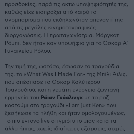
προσδοκίες, παρά τις οκτώ υποψηφιότητές της,
καθώς είχε εισπράξει από καιρό το
σνομπάρισμα που εκδηλωνόταν απέναντί της
από τις μεγάλες κινηματογραφικές
διοργανώσεις. Η πρωταγωνίστρια, Μάργκοτ
Ρόμπι, δεν ήταν καν υποψήφια για το Όσκαρ Α΄
Γυναικείου Ρόλου.
Την τιμή της, ωστόσο, έσωσαν τα τραγούδια
της, το «What Was I Made For» της Μπίλι Άιλις,
που απέσπασε το Όσκαρ Καλύτερου
Τραγουδιού, και η γεμάτη ενέργεια ζωντανή
Ράιαν Γκόσλινγκ
ερμηνεία του
με το ροζ
κοστούμι στο τραγούδι «I am just Ken» που
ξεσήκωσε τα πλήθη και ήταν ομολογουμένως,
το πιο έντονο live στιγμιότυπο μιας κατά τα
άλλα ήπιας, χωρίς ιδιαίτερες εξάρσεις, αιχμές