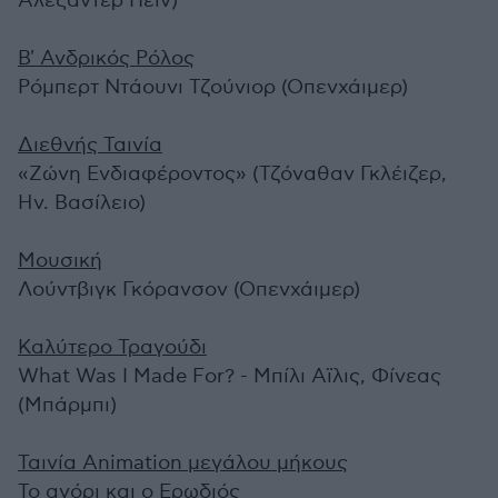
Αλεξάντερ Πέιν)
Β' Ανδρικός Ρόλος
Ρόμπερτ Ντάουνι Τζούνιορ (Οπενχάιμερ)
Διεθνής Ταινία
«Ζώνη Ενδιαφέροντος» (Τζόναθαν Γκλέιζερ,
Ην. Βασίλειο)
Μουσική
Λούντβιγκ Γκόρανσον (Οπενχάιμερ)
Καλύτερο Τραγούδι
What Was I Made For? - Μπίλι Αϊλις, Φίνεας
(Μπάρμπι)
Ταινία Animation μεγάλου μήκους
Το αγόρι και ο Ερωδιός