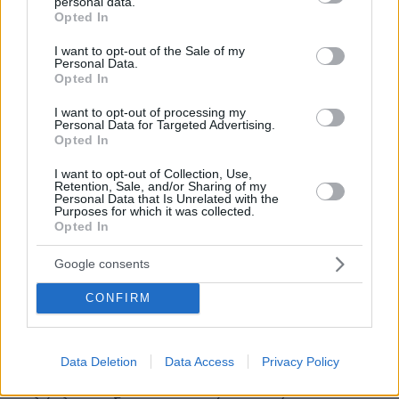
personal data.
grant or deny consent to Google and its third-party tags to
φιλμογραφία του κοσμεί επίσης η συμμετοχή
Opted In
use your data for below specified purposes in below Google
του σε δράματα εποχής, όπου προσαρμόστηκε
consent section.
I want to opt-out of the Sale of my
άψογα στις αποχρώσεις διαφορετικών εποχών.
Personal Data.
Opted In
Στην ταινία «The Wind» υποδύθηκε τον
I want to opt-out of processing my
Αρθουρ Ντέιβις, έναν άνδρα που παλεύει με
Personal Data for Targeted Advertising.
Opted In
τον έρωτα και τις κοινωνικές προσδοκίες στην
Αγγλία του 1920. Στο φιλμ ανέδειξε τις λεπτές
I want to opt-out of Collection, Use,
Retention, Sale, and/or Sharing of my
αποχρώσεις των ιστορικών συμφραζομένων,
Personal Data that Is Unrelated with the
Purposes for which it was collected.
προσδίδοντας βάθος στους χαρακτήρες του.
Opted In
Επιπλέον, στην «Αγάπη στα άκρα» ο Μέρφι
συνεργάστηκε με την Κίρα Νάιτλι σε μια
Google consents
ιστορία μπερδεμένων σχέσεων την εποχή του
CONFIRM
Β' Παγκοσμίου Πολέμου. Η ενσάρκωση του
Γουίλιαμ Κίλικ ήταν μια απόδειξη ότι κατέχει τη
δυναμική των χαρακτήρων της συγκεκριμένης
Data Deletion
Data Access
Privacy Policy
εποχής και την ικανότητά του να περιηγείται σε