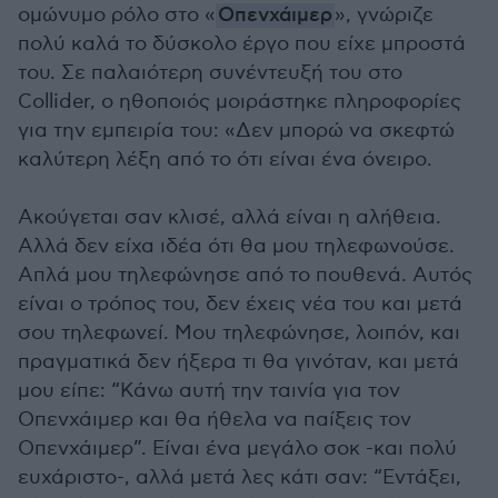
ομώνυμο ρόλο στο «
Οπενχάιμερ
», γνώριζε
πολύ καλά το δύσκολο έργο που είχε μπροστά
του. Σε παλαιότερη συνέντευξή του στο
Collider, ο ηθοποιός μοιράστηκε πληροφορίες
για την εμπειρία του: «Δεν μπορώ να σκεφτώ
καλύτερη λέξη από το ότι είναι ένα όνειρο.
Ακούγεται σαν κλισέ, αλλά είναι η αλήθεια.
Αλλά δεν είχα ιδέα ότι θα μου τηλεφωνούσε.
Απλά μου τηλεφώνησε από το πουθενά. Αυτός
είναι ο τρόπος του, δεν έχεις νέα του και μετά
σου τηλεφωνεί. Μου τηλεφώνησε, λοιπόν, και
πραγματικά δεν ήξερα τι θα γινόταν, και μετά
μου είπε: “Κάνω αυτή την ταινία για τον
Οπενχάιμερ και θα ήθελα να παίξεις τον
Οπενχάιμερ”. Είναι ένα μεγάλο σοκ -και πολύ
ευχάριστο-, αλλά μετά λες κάτι σαν: “Εντάξει,