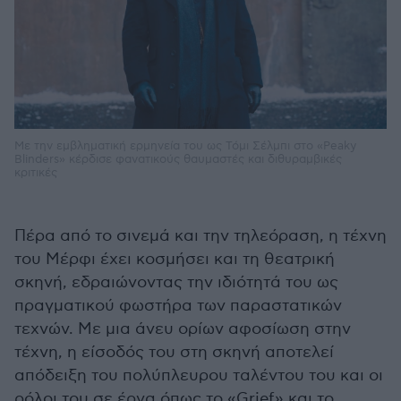
Με την εμβληματική ερμηνεία του ως Τόμι Σέλμπι στο «Peaky
Blinders» κέρδισε φανατικούς θαυμαστές και διθυραμβικές
κριτικές
Πέρα από το σινεμά και την τηλεόραση, η τέχνη
του Μέρφι έχει κοσμήσει και τη θεατρική
σκηνή, εδραιώνοντας την ιδιότητά του ως
πραγματικού φωστήρα των παραστατικών
τεχνών. Με μια άνευ ορίων αφοσίωση στην
τέχνη, η είσοδός του στη σκηνή αποτελεί
απόδειξη του πολύπλευρου ταλέντου του και οι
ρόλοι του σε έργα όπως το «Grief» και το