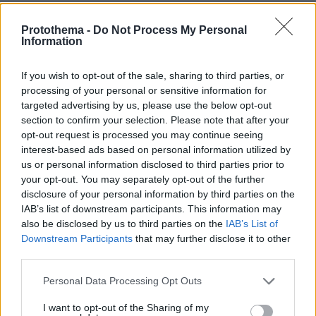
Στα γυρίσματα της «Δουνκέρκης» με τον Κρίστοφερ Νόλαν και
τον Χάρι Στάιλς
Protothema -
Do Not Process My Personal
Information
Η ικανότητα του Μέρφι να εμβαθύνει σε
If you wish to opt-out of the sale, sharing to third parties, or
συναισθηματικά περίπλοκους χαρακτήρες είναι
processing of your personal or sensitive information for
εμφανής και στις ερμηνείες του στη
targeted advertising by us, please use the below opt-out
section to confirm your selection. Please note that after your
«Νυχτερινή πτήση» (Red Eye) και στο «Ο
opt-out request is processed you may continue seeing
άνεμος χορεύει το κριθάρι». Στο θρίλερ
interest-based ads based on personal information utilized by
«Νυχτερινή πτήση» ενσάρκωσε τον
us or personal information disclosed to third parties prior to
χαρισματικό αλλά και μοχθηρό κακοποιό,
your opt-out. You may separately opt-out of the further
disclosure of your personal information by third parties on the
αναδεικνύοντας το εύρος του στην παροχή
IAB’s list of downstream participants. This information may
έντονων και πολύπλευρων ερμηνειών.
also be disclosed by us to third parties on the
IAB’s List of
Μεταβαίνοντας στο ιστορικό δράμα «Ο άνεμος
Downstream Participants
that may further disclose it to other
χορεύει το κριθάρι», ο Μέρφι, ως Ντέμιεν
third parties.
Ο’Ντόνοβαν, μετέφερε τις εσωτερικές
Please note that this website/app uses one or more Google
Personal Data Processing Opt Outs
δυσκολίες ενός άνδρα που βρέθηκε στη μέση
services and may gather and store information including but
του αγώνα της Ιρλανδίας για ανεξαρτησία. Τη
not limited to your visit or usage behaviour. You may click to
I want to opt-out of the Sharing of my