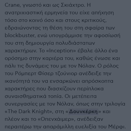
Crane, γνωστό και ως Σκιάχτρο. Η
ανατριχιαστική ερμηνεία του είχε απήχηση
τόσο στο κοινό όσο και στους κριτικούς,
εδραιώνοντας τη θέση του στη σφαίρα των
blockbuster, ενώ υπογράμμισε την αφοσίωσή
του στη δημιουργία πολυδιάστατων
χαρακτήρων. Το «Inception» έβαλε άλλο ένα
ορόσημο στην καριέρα του, καθώς ένωσε και
πάλι τις δυνάμεις του με τον Νόλαν. Ο ρόλος
του Ρόμπερτ Φίσερ τζούνιορ ανέδειξε την
ικανότητά του να ενσαρκώνει απρόσκοπτα
χαρακτήρες που διασχίζουν περίπλοκα
συναισθηματικά τοπία. Οι μετέπειτα
συνεργασίες με τον Νόλαν, όπως στην τριλογία
«The Dark Knight», στη «
Δουνκέρκη
» και
πλέον και το «Oπενχάιμερ», ανέδειξαν
περαιτέρω την απαράμιλλη ευελιξία του Μέρφι.