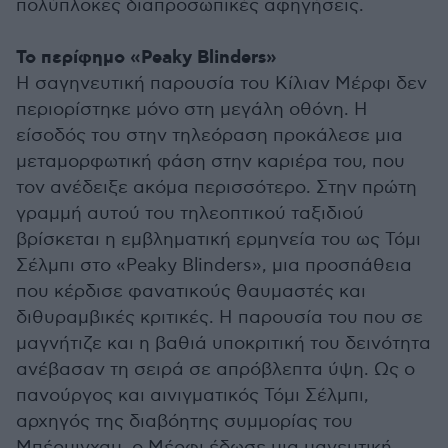
πολύπλοκες διαπροσωπικές αφηγήσεις.
Το περίφημο «Peaky Blinders»
Η σαγηνευτική παρουσία του Κίλιαν Μέρφι δεν
περιορίστηκε μόνο στη μεγάλη οθόνη. Η
είσοδός του στην τηλεόραση προκάλεσε μια
μεταμορφωτική φάση στην καριέρα του, που
τον ανέδειξε ακόμα περισσότερο. Στην πρώτη
γραμμή αυτού του τηλεοπτικού ταξιδιού
βρίσκεται η εμβληματική ερμηνεία του ως Τόμι
Σέλμπι στο «Peaky Blinders», μια προσπάθεια
που κέρδισε φανατικούς θαυμαστές και
διθυραμβικές κριτικές. Η παρουσία του που σε
μαγνήτιζε και η βαθιά υποκριτική του δεινότητα
ανέβασαν τη σειρά σε απρόβλεπτα ύψη. Ως ο
πανούργος και αινιγματικός Τόμι Σέλμπι,
αρχηγός της διαβόητης συμμορίας του
Μπέρμιγχαμ, ο Μέρφι έδωσε μια μαγευτική