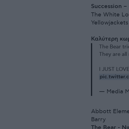
Succession 
The White Lo
Yellowjackets
Καλύτερη κωμ
The Bear trio
They are al
I JUST LOV
pic.twitte
— Media M
Abbott Eleme
Barry
The Bear - Ν