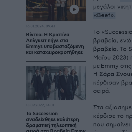
μεγάλοι νικητ
«Beef»
.
16.01.2024, 09:43
Το «Successi
Βίντεο: Η Κριστίνα
βραβεία
, ενώ
Άπλγκεϊτ πήγε στα
Emmys υποβασταζόμενη
βραβεία
. Το 
και καταχειροκροτήθηκε
Μαΐου 2023)
με Emmy στις
Η
Σάρα Σνου
κέρδισαν βρα
σειρά.
13.09.2022, 14:01
Στα αξιοσημε
To Succession
κέρδισε το π
αναδείχθηκε καλύτερη
που σημαίνει
δραματική τηλεοπτική
σειρά στα Βραβεία Emmy