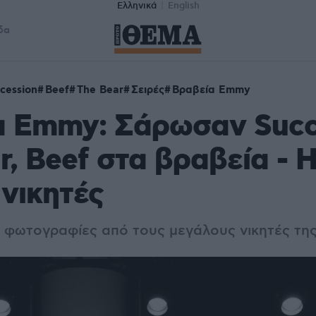
Ελληνικά
English
δα
cession
Beef
The Bear
Σειρές
Βραβεία Emmy
α Emmy: Σάρωσαν Succ
r, Beef στα βραβεία - Η
 νικητές
αι φωτογραφίες από τους μεγάλους νικητές τη