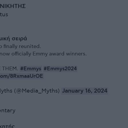
– ΝΙΚΗΤΗΣ
tus
ική σειρά
 finally reunited.
l now officially Emmy award winners.
E THEM.
#Emmys
#Emmys2024
r.com/8RxmaaUrOE
yths (@Media_Myths)
January 16, 2024
ntary
ικητής