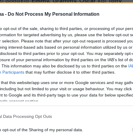
ει βραβείο
Emmy
,
Grammy,
Oscar
και
Tony
.
ma -
Do Not Process My Personal Information
τραγουδιστής ωστόσο δεν έδωσε το παρών στ
διά καθώς υποβλήθηκε σε εγχείρηση στο
to opt-out of the sale, sharing to third parties, or processing of your per
πρόσωπος του που παρέλαβε το βραβείο εκ
formation for targeted advertising by us, please use the below opt-out s
r selection. Please note that after your opt-out request is processed y
αρακτήρισε τη νίκη «ιστορική», λέγοντας ότι ο
eing interest-based ads based on personal information utilized by us or
ύργησε το soundtrack για τις ζωές όλων μας κ
disclosed to third parties prior to your opt-out. You may separately opt-
σα πολλά σπουδαία για την κοινωνία».
losure of your personal information by third parties on the IAB’s list of
. This information may also be disclosed by us to third parties on the
IA
ions to tonight’s
#Emmy
winners! 🏆🌟
Participants
that may further disclose it to other third parties.
Us
,
#Succession
,
#TheWhiteLotus
and
onight
are streaming now on Neon.
 that this website/app uses one or more Google services and may gath
including but not limited to your visit or usage behaviour. You may click 
r.com/szESLxh4ew
 to Google and its third-party tags to use your data for below specifi
ogle consent section.
NZ (@NeonNZ)
January 16, 2024
l Data Processing Opt Outs
o opt-out of the Sharing of my personal data.