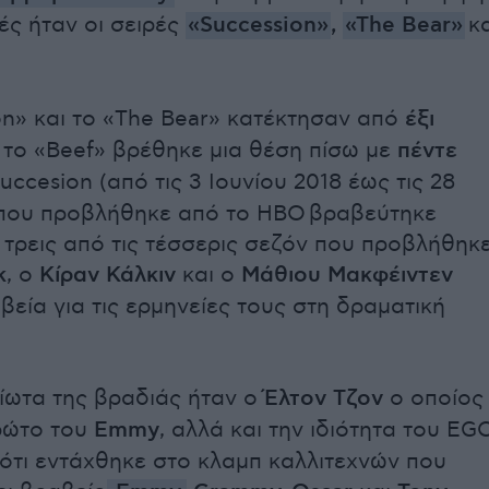
ές ήταν οι σειρές
«Succession»
,
«The Bear»
κα
on» και το «The Bear» κατέκτησαν από
έξι
 το «Beef» βρέθηκε μια θέση πίσω με
πέντε
Succesion (από τις 3 Ιουνίου 2018 έως τις 28
 που προβλήθηκε από το HBO βραβεύτηκε
 τρεις από τις τέσσερις σεζόν που προβλήθηκε
κ
, ο
Κίραν Κάλκιν
και ο
Μάθιου Μακφέιντεν
βεία για τις ερμηνείες τους στη δραματική
ίωτα της βραδιάς ήταν ο
Έλτον Τζον
ο οποίος
ρώτο του
Emmy
, αλλά και την ιδιότητα του EG
 ότι εντάχθηκε στο κλαμπ καλλιτεχνών που