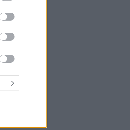
α
ι
ς)
ο
ια