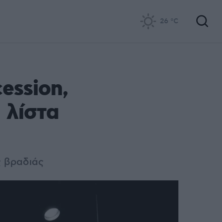
26
°C
ession,
 λίστα
ς βραδιάς