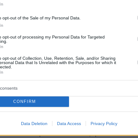
» κέρδισε το βραβείο καλύτερης κωμωδίας
γι
In
ς σεζόν, με τους
Jeremy Allen White
o opt-out of the Sale of my Personal Data.
ής σε κωμωδία), Ayo Edebiri (πρωταγωνιστής
In
και Ebon Moss-Bachrach (δευτεραγωνιστής σε
παίρνουν βραβεία. Ο δημιουργός
Christopher
to opt-out of processing my Personal Data for Targeted
ing.
ε επίσης για το σενάριο και τη σκηνοθεσία.
In
o opt-out of Collection, Use, Retention, Sale, and/or Sharing
 Netflix κέρδισε το βραβείο της καλύτερης μίν
ersonal Data that Is Unrelated with the Purposes for which it
lected.
ρωταγωνιστές της,
Steven Yeun
(πρωταγωνιστή
In
(πρωταγωνίστρια) κέρδισαν βραβεία, ενώ ο
consents
ee Sung Jin
κέρδισε διακρίσεις για το σενάριο
εσία.
CONFIRM
ς ήταν η
Niecy Nash-Betts
για τον ρόλο της στ
Data Deletion
Data Access
Privacy Policy
e Jeffrey Dahmer Story», η
Jennifer Coolidge
γ
e Lotus»
και η
Quinta Brunson,
η οποία