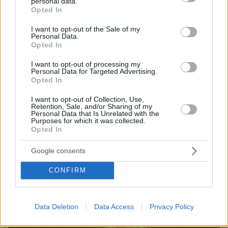
personal data.
grant or deny consent to Google and its third-party tags to
Opted In
use your data for below specified purposes in below Google
consent section.
I want to opt-out of the Sale of my
Personal Data.
Opted In
I want to opt-out of processing my
Personal Data for Targeted Advertising.
Opted In
05.08.2026, 20:15
I want to opt-out of Collection, Use,
Retention, Sale, and/or Sharing of my
Η εξομολόγηση της συζύγου του Κώστα Σόμμερ:
Personal Data that Is Unrelated with the
Ανησυχώ μήπως ξεχάσει πόσο πολύ τον
Purposes for which it was collected.
χρειαζόμαστε και πόσο τον αγαπάμε
Opted In
Google consents
CONFIRM
Data Deletion
Data Access
Privacy Policy