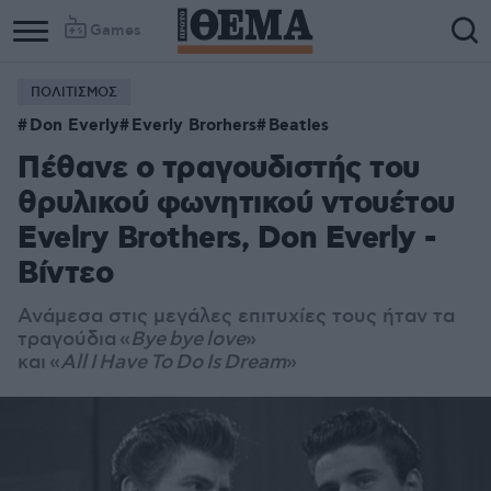
Games
ΠΟΛΙΤΙΣΜΟΣ
Don Everly
Everly Brorhers
Beatles
Πέθανε ο τραγουδιστής του
θρυλικού φωνητικού ντουέτου
Evelry Brothers, Don Everly -
Βίντεο
Ανάμεσα στις μεγάλες επιτυχίες τους ήταν τα
τραγούδια
«
Bye
bye
love
»
και «
All
I
Have
To
Do
Is
Dream
»