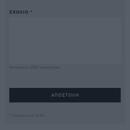
ΣΧΌΛΙΟ *
Απομένουν
2500
χαρακτήρες
* Υποχρεωτικά πεδία