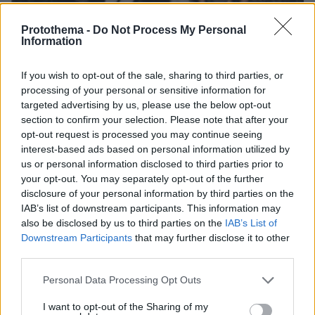
Protothema -
Do Not Process My Personal
Information
06.08.2026, 04:44
«Τα παιδιά έχουν μια μικρή ίωση»: Το τελευταίο
If you wish to opt-out of the sale, sharing to third parties, or
μήνυμα της μητέρας στον πρώην σύζυγό της πριν
processing of your personal or sensitive information for
δολοφονήσει τα τέσσερα παιδιά τους
targeted advertising by us, please use the below opt-out
section to confirm your selection. Please note that after your
opt-out request is processed you may continue seeing
interest-based ads based on personal information utilized by
us or personal information disclosed to third parties prior to
your opt-out. You may separately opt-out of the further
disclosure of your personal information by third parties on the
IAB’s list of downstream participants. This information may
also be disclosed by us to third parties on the
IAB’s List of
Downstream Participants
that may further disclose it to other
third parties.
Please note that this website/app uses one or more Google
Personal Data Processing Opt Outs
services and may gather and store information including but
not limited to your visit or usage behaviour. You may click to
I want to opt-out of the Sharing of my