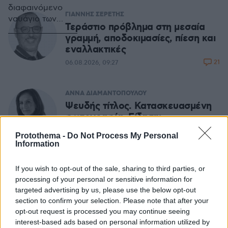
διαφαινόμενο
ΓΙΑΝΝΗΣ ΣΕΡΕΤΗΣ
ναυάγιο των
Τεράστιο πρόβλημα στη μεσαία
διαδικασιών για
γραμμή, αποδοκιμασίες, πίεση και
το Κυπριακό, το
εναλλακτικές
απρόβλεπτο της
21
06.08.2026, 09:27
Συριακής κρίσης,
συνοδεία ενός
επιβαρυμένου
ΑΝΝΑ ΔΙΑΜΑΝΤΟΠΟΥΛΟΥ
ευρωπαϊκού
Ψευδής τίτλος. Κατασκευασμένη
πολιτικού
φωτογραφία. Είδηση;
κλίματος,
125
συνθέτουν μία
06.08.2026, 06:42
Protothema -
Do Not Process My Personal
πραγματικότητα
Information
που δύναται να
ΑΦΡΟΔΙΤΗ ΓΡΑΜΜΕΛΗ
πλήξει την χώρα
If you wish to opt-out of the sale, sharing to third parties, or
Μαρία Σιαμπάνου: Από τον
μας που
processing of your personal or sensitive information for
δημόσιο «λιθοβολισμό» στην
προσπαθεί να
targeted advertising by us, please use the below opt-out
διαδικτυακή αποθέωση
εξέλθει από την
section to confirm your selection. Please note that after your
μεγαλύτερη
33
05.08.2026, 10:49
opt-out request is processed you may continue seeing
μεταπολιτευτική
interest-based ads based on personal information utilized by