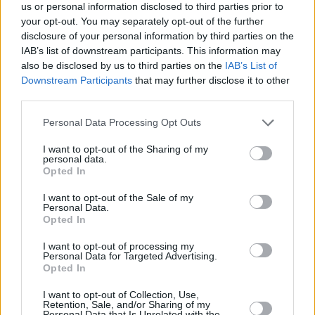
κρίση που
us or personal information disclosed to third parties prior to
ΓΡΗΓΟΡΗΣ ΝΙΚΟΛΟΠΟΥΛΟΣ
περιήλθε εδώ και
your opt-out. You may separately opt-out of the further
Μας αφορά: Ψηφιακό Ευρώ
10 χρόνια.
disclosure of your personal information by third parties on the
(θετικό) - Chat Control
IAB’s list of downstream participants. This information may
(επικίνδυνο)
also be disclosed by us to third parties on the
IAB’s List of
17
Downstream Participants
05.08.2026, 06:21
that may further disclose it to other
third parties.
Please note that this website/app uses one or more Google
Personal Data Processing Opt Outs
services and may gather and store information including but
not limited to your visit or usage behaviour. You may click to
I want to opt-out of the Sharing of my
personal data.
grant or deny consent to Google and its third-party tags to
Opted In
use your data for below specified purposes in below Google
consent section.
I want to opt-out of the Sale of my
Personal Data.
Opted In
I want to opt-out of processing my
Personal Data for Targeted Advertising.
Opted In
I want to opt-out of Collection, Use,
Retention, Sale, and/or Sharing of my
Personal Data that Is Unrelated with the