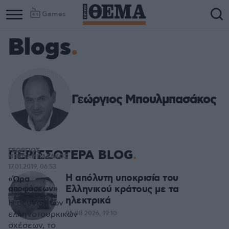
Games
Blogs
Γεώργιος Μπουλμπασάκος
ΓΕΩΡΓΙΟΣ
ΠΕΡΙΣΣΟΤΕΡΑ BLOG
ΜΠΟΥΛΜΠΑΣΑΚΟΣ
17.01.2019, 06:53
Η απόλυτη υποκρισία του
«Ώρα
Ελληνικού κράτους με τα
αποφάσεων»
ηλεκτρικά
Η όξυνση των
ελληνοτουρκικών
06.08.2026, 19:10
σχέσεων, το