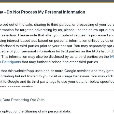
protothema.gr στο Google News
το
και μάθετε πρώτοι
ma -
Do Not Process My Personal Information
εις
to opt-out of the sale, sharing to third parties, or processing of your per
Ειδήσεις
 τελευταίες
από την Ελλάδα και τον Κόσμο, τη
formation for targeted advertising by us, please use the below opt-out s
Protothema.gr
μβαίνουν, στο
r selection. Please note that after your opt-out request is processed y
eing interest-based ads based on personal information utilized by us or
disclosed to third parties prior to your opt-out. You may separately opt-
losure of your personal information by third parties on the IAB’s list of
Ειδήσεις
Δημοφιλή
Σχολιασμέν
. This information may also be disclosed by us to third parties on the
IA
ΗΣΕΩΝ
Participants
that may further disclose it to other third parties.
πριν 17 λεπτά
 that this website/app uses one or more Google services and may gath
Θεοδωρικάκος: Νέο αναπτυξιακό
including but not limited to your visit or usage behaviour. You may click 
 καπέλο που
καθεστώς για την Αμυνα,
shion insiders
 to Google and its third-party tags to use your data for below specifi
συμβάλλουμε στην εθνική
ogle consent section.
ασφάλεια της πατρίδας μας
μία εβδομάδα σε
πριν 18 λεπτά
l Data Processing Opt Outs
ισους
Συγκρίνουμε τα δύο πιο δημοφιλή
ηλεκτρικά - Ποιο κερδίζει τη μάχη;
o opt-out of the Sharing of my personal data.