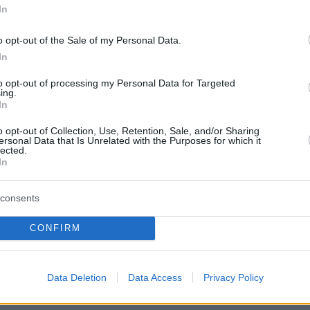
μβόλιο κατά της
In
πριν 19 λεπτά
ξε μελέτη σε 2,5
Αντόνιο Μπαντέρας: «Η καρδιακή
προσβολή ήταν το καλύτερο
o opt-out of the Sale of my Personal Data.
πράγμα που μου συνέβη»
In
Τζάστιν Τριντό
πριν 22 λεπτά
 διακοπές τους στην
to opt-out of processing my Personal Data for Targeted
Απαγορεύτηκε η πρόσβαση στην
ing.
ούσαν πιασμένοι
παραλία Λυκοδήμου στα Κύθηρα
In
για λόγους ασφαλείας, η
o opt-out of Collection, Use, Retention, Sale, and/or Sharing
ανακοίνωση του Δήμου
ersonal Data that Is Unrelated with the Purposes for which it
α καταλάβετε το
lected.
πριν 23 λεπτά
In
ς κοιτώντας το
Χαλκίδα: 30χρονη έπεσε στη
θάλασσα από την υψηλή γέφυρα,
ανασύρθηκε ζωντανή
consents
CONFIRM
ΤΙΣ ΕΙΔΗΣΕΙΣ
Data Deletion
Data Access
Privacy Policy