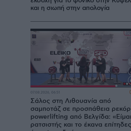
εκδοχή για το φονικό στην Κυψέ
και η σιωπή στην απολογία
Loaded
:
100.00%
07.08.2026, 06:51
Σάλος στη Λιθουανία από
σαμποτάζ σε προσπάθεια ρεκόρ
powerlifting από Βελγίδα: «Είμα
ρατσιστής και το έκανα επίτηδε