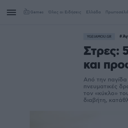
Games
Όλες οι Ειδήσεις
Ελλάδα
Πρωτοσέλι
Άγ
YGEIAMOU.GR
Στρες: 
και προ
Από την παγίδα
πνευματικές δρ
τον «κύκλο» του
διαβήτη, κατάθλ