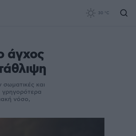
30
°C
το άγχος
τάθλιψη
 σωματικές και
ει γρηγορότερα
ιακή νόσο,