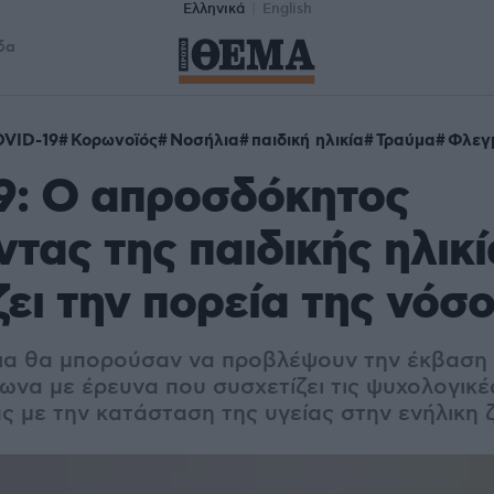
Ελληνικά
English
δα
VID-19
Κορωνοϊός
Νοσήλια
παιδική ηλικία
Τραύμα
Φλεγ
9: Ο απροσδόκητος
τας της παιδικής ηλικ
ει την πορεία της νόσ
νια θα μπορούσαν να προβλέψουν την έκβαση
να με έρευνα που συσχετίζει τις ψυχολογικές
ς με την κατάσταση της υγείας στην ενήλικη 