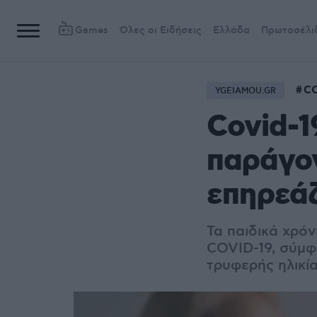
Games
Όλες οι Ειδήσεις
Ελλάδα
Πρωτοσέλι
CO
YGEIAMOU.GR
Covid-1
παράγον
επηρεάζ
Τα παιδικά χρό
COVID-19, σύμφω
τρυφερής ηλικία