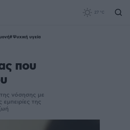
27
°C
μονή
Ψυχική υγεία
ίας που
ου
 της νόσησης με
 εμπειρίες της
ζωή