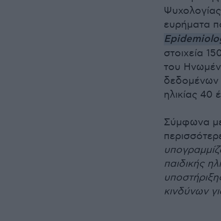
Ψυχολογίας
ευρήματα π
Epidemiolo
στοιχεία 15
του Ηνωμένο
δεδομένων 
ηλικίας 40 
Σύμφωνα με 
περισσότερ
υπογραμμίζο
παιδικής ηλ
υποστήριξης
κινδύνων γι