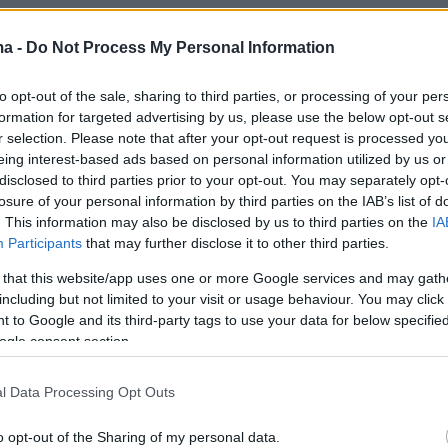
ερισσότερα στο
ygeiamou.gr
ma -
Do Not Process My Personal Information
protothema.gr στο Google News
το
και μάθετε πρώτοι
to opt-out of the sale, sharing to third parties, or processing of your per
formation for targeted advertising by us, please use the below opt-out s
εις
r selection. Please note that after your opt-out request is processed y
eing interest-based ads based on personal information utilized by us or
Ειδήσεις
 τελευταίες
από την Ελλάδα και τον Κόσμο, τη
disclosed to third parties prior to your opt-out. You may separately opt-
Protothema.gr
μβαίνουν, στο
losure of your personal information by third parties on the IAB’s list of
. This information may also be disclosed by us to third parties on the
IA
Participants
that may further disclose it to other third parties.
Ειδήσεις
Δημοφιλή
Σχολιασμέν
ΗΣΕΩΝ
 that this website/app uses one or more Google services and may gath
including but not limited to your visit or usage behaviour. You may click 
 to Google and its third-party tags to use your data for below specifi
ogle consent section.
ς: Η απίθανη
πριν 16 λεπτά
σιλιά της
«Να είναι γαλήνια τα νερά του
l Data Processing Opt Outs
ου δίδαξε υψηλή
τελευταίου σου ταξιδιού»: Συγκινεί
lentino και έντυσε
ο αδελφός του υπάρχου του
πεζ μετά τον
Superferry που βρέθηκε νεκρός
o opt-out of the Sharing of my personal data.