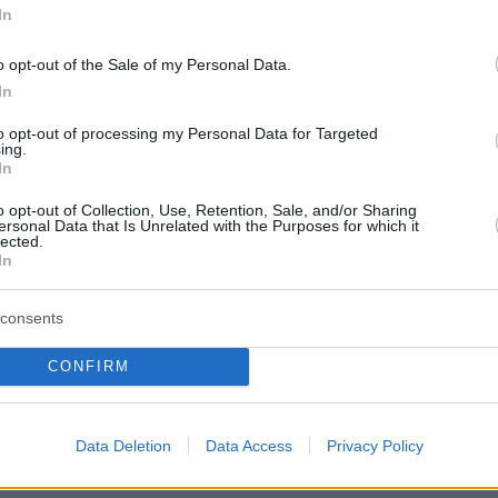
στην καμπίνα του
In
πριν 23 λεπτά
o opt-out of the Sale of my Personal Data.
υνομικός στη
Νυχτερινή εργασία: Τι συμβαίνει
κίνδυνη οδήγηση και
στο σώμα όταν το βιολογικό ρολόι
In
απορρυθμίζεται
to opt-out of processing my Personal Data for Targeted
ing.
πριν 26 λεπτά
In
αντάρας για τα
Το ελληνικό παράδοξο: «Πρωτιά»
 χωρίς τον πατέρα
στους τομογράφους, «κάτω από τη
o opt-out of Collection, Use, Retention, Sale, and/or Sharing
άς μια επίσκεψη,
βάση» στα δεδομένα για τη χρήση
ersonal Data that Is Unrelated with the Purposes for which it
lected.
ν
τους
In
πριν 36 λεπτά
ν οι Ένοπλες
Σήμερα στις 12:00 η κηδεία του
consents
εγάλη πυρκαγιά της
Λάκη Χαλκιά στο Α' Νεκροταφείο
 το βίντεο του
Αθηνών, η επιθυμία της οικογένεια
CONFIRM
πριν 40 λεπτά
Τα φρούτα που επιλέγουν 4
λος όταν μας
ενδοκρινολόγοι για καλύτερο
Data Deletion
Data Access
Privacy Policy
ο τρόπος του να
έλεγχο του σακχάρου – Το ένα
ου φιλί;
μειώνει το λίπος στην κοιλιά