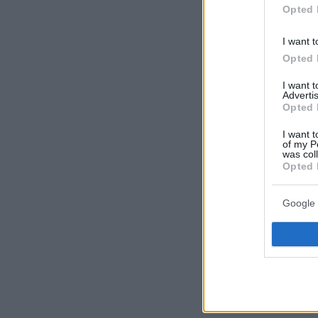
θάνατό του
Opted 
πριν 8 λεπτά
I want t
Συνελήφθη αστ
Μύκονο για επι
Opted 
απείθεια
I want 
Advertis
πριν 9 λεπτά
Opted 
Λάμπρος Κωνστ
πρώτα γενέθλια
I want t
του: Μου χρωστ
of my P
was col
εις το επανιδεί
Opted 
πριν 9 λεπτά
Έτσι συνέδραμα
Google 
Δυνάμεις στη μ
Αττικοβοιωτίας,
ΓΕΕΘΑ
πριν 10 λεπτά
Τι νιώθει ο σκύ
γλείφει; Είναι 
δώσει το δικό τ